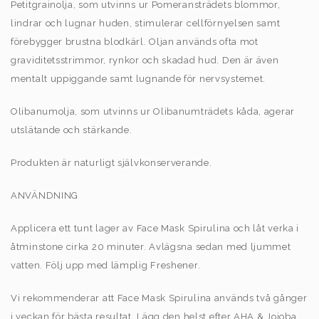
Petitgrainolja, som utvinns ur Pomeransträdets blommor,
lindrar och lugnar huden, stimulerar cellförnyelsen samt
förebygger brustna blodkärl. Oljan används ofta mot
graviditetsstrimmor, rynkor och skadad hud. Den är även
mentalt uppiggande samt lugnande för nervsystemet.
Olibanumolja, som utvinns ur Olibanumträdets kåda, agerar
utslätande och stärkande.
Produkten är naturligt självkonserverande.
ANVÄNDNING
Applicera ett tunt lager av Face Mask Spirulina och låt verka i
åtminstone cirka 20 minuter. Avlägsna sedan med ljummet
vatten. Följ upp med lämplig Freshener.
Vi rekommenderar att Face Mask Spirulina används två gånger
i veckan för bästa resultat. Lägg den helst efter AHA & Jojoba