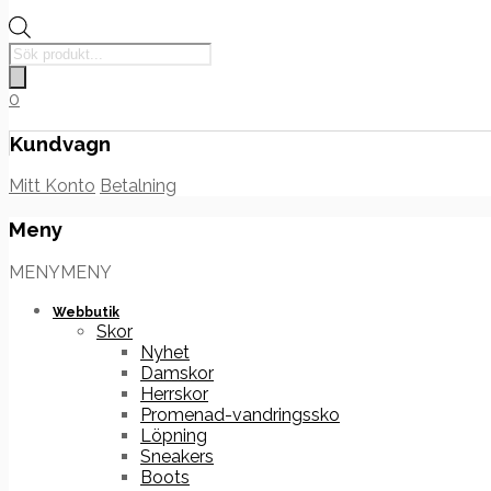
Products
search
0
Kundvagn
Mitt Konto
Betalning
Meny
Hoppa
MENY
MENY
till
innehåll
Webbutik
Skor
Nyhet
Damskor
Herrskor
Promenad-vandringssko
Löpning
Sneakers
Boots