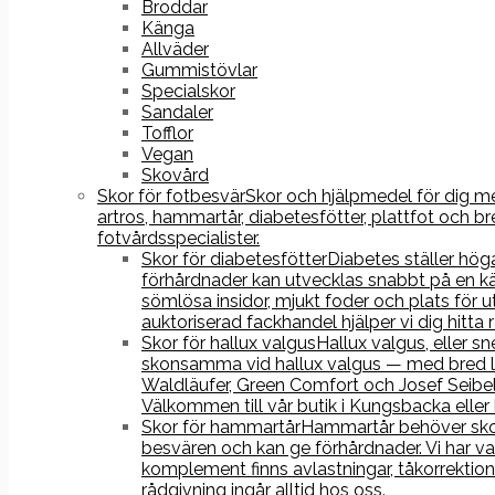
Broddar
Känga
Allväder
Gummistövlar
Specialskor
Sandaler
Tofflor
Vegan
Skovård
Skor för fotbesvär
Skor och hjälpmedel för dig med
artros, hammartår, diabetesfötter, plattfot och
fotvårdsspecialister.
Skor för diabetesfötter
Diabetes ställer hög
förhårdnader kan utvecklas snabbt på en kä
sömlösa insidor, mjukt foder och plats fö
auktoriserad fackhandel hjälper vi dig hitta
Skor för hallux valgus
Hallux valgus, eller s
skonsamma vid hallux valgus — med bred läst
Waldläufer, Green Comfort och Josef Seibel
Välkommen till vår butik i Kungsbacka eller
Skor för hammartår
Hammartår behöver skor 
besvären och kan ge förhårdnader. Vi har va
komplement finns avlastningar, tåkorrektion
rådgivning ingår alltid hos oss.