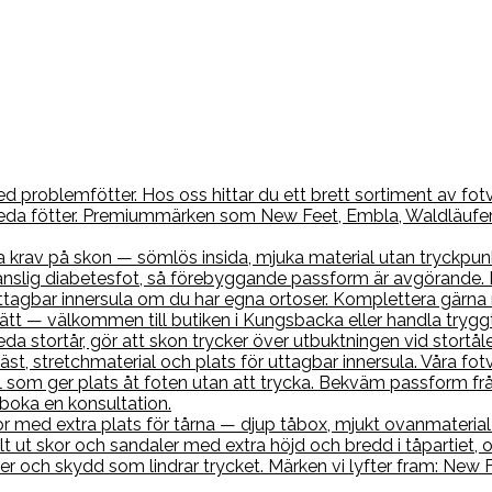
 problemfötter. Hos oss hittar du ett brett sortiment av fotvä
 breda fötter. Premiummärken som New Feet, Embla, Waldläufe
a krav på skon — sömlös insida, mjuka material utan tryckpun
nslig diabetesfot, så förebyggande passform är avgörande. H
r uttagbar innersula om du har egna ortoser. Komplettera gä
 rätt — välkommen till butiken i Kungsbacka eller handla tryggt
neda stortår, gör att skon trycker över utbuktningen vid stort
, stretchmaterial och plats för uttagbar innersula. Våra fotv
 som ger plats åt foten utan att trycka. Bekväm passform frå
 boka en konsultation.
med extra plats för tårna — djup tåbox, mjukt ovanmaterial o
lt ut skor och sandaler med extra höjd och bredd i tåpartiet, 
er och skydd som lindrar trycket. Märken vi lyfter fram: New