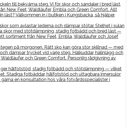
keln till bekväma steg. Vi för skor och sandaler i bred läst,
rån New Feet, Waldläufer, Embla och Green Comfort. Allt
n läst? Välkommen in i butiken i Kungsbacka, så hjälper
r skor som avlastar lederna och dämpar stötar. Stelhet i sulan
iga skor med stötdämpning, stadig fotbädd och bred läst —
ett sortiment från New Feet, Embla, Waldläufer och Josef
ta stegen på morgonen. Rätt sko kan göra stor skillnad — med
och dämpar trycket vid varje steg. Hälkuddar, hälinlägg och
Waldläufer och Green Comfort. Personlig rådgivning av
ko ger hålfotstöd, stadig fotbädd och stötdämpning — vilket
det. Stadiga fotbäddar, hålfotstöd och uttagbara innersulor
gärna en konsultation hos våra fotvårdsspecialister i