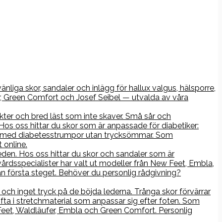
nliga skor, sandaler och inlägg för hallux valgus, hälsporre,
r, Green Comfort och Josef Seibel — utvalda av våra
kter och bred läst som inte skaver. Små sår och
os oss hittar du skor som är anpassade för diabetiker:
rna med diabetesstrumpor utan trycksömmar. Som
 online.
åleden. Hos oss hittar du skor och sandaler som är
årdsspecialister har valt ut modeller från New Feet, Embla,
n första steget. Behöver du personlig rådgivning?
ch inget tryck på de böjda lederna. Trånga skor förvärrar
ofta i stretchmaterial som anpassar sig efter foten. Som
 Feet, Waldläufer, Embla och Green Comfort. Personlig