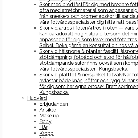
Skor med bred läst
För dig med bredare fötte
ofta med stretchmaterial som anpassar sig 
från sneakers och promenadskor till sandale
våra fotvårdsspecialister dig hitta rätt pass
Skor vid artros i foten
Artros i foten — vare 
kan paradoxalt nog hjälpa eftersom det min
anpassade för dig som lever med fotartros.
Seibel. Boka gärna en konsultation hos våra 
Skor vid hälsporre & plantar fasciit
Hälsporre
stötdämpning, fotbädd och stöd för hålfoten
stötdämpande sulor finns också som komple
våra fotvårdsspecialister i Kungsbacka.
Skor vid plattfot & nersjunket fotvalv
När fo
avlastar både knän, höfter och rygg. Vi har
för dig som har egna ortoser. Brett sortime
Kungsbacka.
Hudvård
Erbjudanden
Ansikte
Make up
Baby
Hår
Kropp