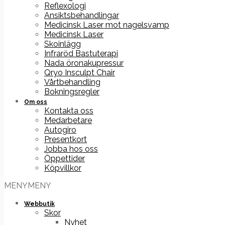
Reflexologi
Ansiktsbehandlingar
Medicinsk Laser mot nagelsvamp
Medicinsk Laser
Skoinlägg
Infraröd Bastuterapi
Nada öronakupressur
Qryo Insculpt Chair
Vårtbehandling
Bokningsregler
Om oss
Kontakta oss
Medarbetare
Autogiro
Presentkort
Jobba hos oss
Öppettider
Köpvillkor
MENY
MENY
Webbutik
Skor
Nyhet