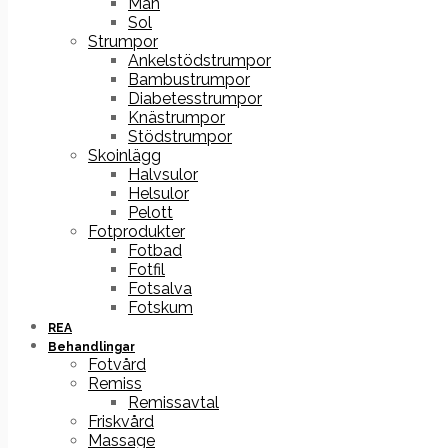
Män
Sol
Strumpor
Ankelstödstrumpor
Bambustrumpor
Diabetesstrumpor
Knästrumpor
Stödstrumpor
Skoinlägg
Halvsulor
Helsulor
Pelott
Fotprodukter
Fotbad
Fotfil
Fotsalva
Fotskum
REA
Behandlingar
Fotvård
Remiss
Remissavtal
Friskvård
Massage