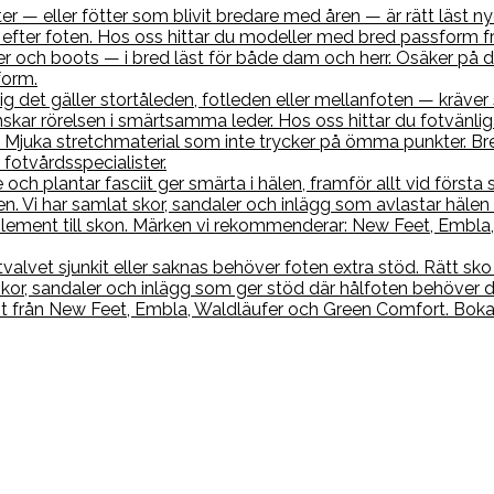
r — eller fötter som blivit bredare med åren — är rätt läst nyc
efter foten. Hos oss hittar du modeller med bred passform f
r och boots — i bred läst för både dam och herr. Osäker på di
form.
sig det gäller stortåleden, fotleden eller mellanfoten — kräve
skar rörelsen i smärtsamma leder. Hos oss hittar du fotvänl
 Mjuka stretchmaterial som inte trycker på ömma punkter. Br
fotvårdsspecialister.
 och plantar fasciit ger smärta i hälen, framför allt vid förs
. Vi har samlat skor, sandaler och inlägg som avlastar hälen 
ment till skon. Märken vi rekommenderar: New Feet, Embla, 
tvalvet sjunkit eller saknas behöver foten extra stöd. Rätt s
 skor, sandaler och inlägg som ger stöd där hålfoten behöver 
nt från New Feet, Embla, Waldläufer och Green Comfort. Boka 