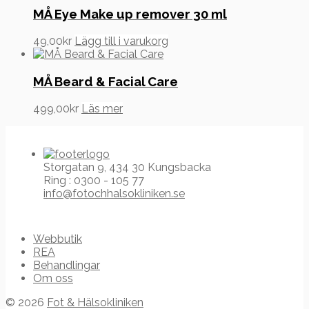
MÅ Eye Make up remover 30 ml
49,00
kr
Lägg till i varukorg
MÅ Beard & Facial Care
499,00
kr
Läs mer
Storgatan 9, 434 30 Kungsbacka
Ring : 0300 - 105 77
info@fotochhalsokliniken.se
Webbutik
REA
Behandlingar
Om oss
© 2026
Fot & Hälsokliniken