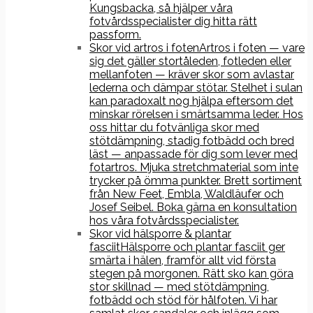
Kungsbacka, så hjälper våra
fotvårdsspecialister dig hitta rätt
passform.
Skor vid artros i foten
Artros i foten — vare
sig det gäller stortåleden, fotleden eller
mellanfoten — kräver skor som avlastar
lederna och dämpar stötar. Stelhet i sulan
kan paradoxalt nog hjälpa eftersom det
minskar rörelsen i smärtsamma leder. Hos
oss hittar du fotvänliga skor med
stötdämpning, stadig fotbädd och bred
läst — anpassade för dig som lever med
fotartros. Mjuka stretchmaterial som inte
trycker på ömma punkter. Brett sortiment
från New Feet, Embla, Waldläufer och
Josef Seibel. Boka gärna en konsultation
hos våra fotvårdsspecialister.
Skor vid hälsporre & plantar
fasciit
Hälsporre och plantar fasciit ger
smärta i hälen, framför allt vid första
stegen på morgonen. Rätt sko kan göra
stor skillnad — med stötdämpning,
fotbädd och stöd för hålfoten. Vi har