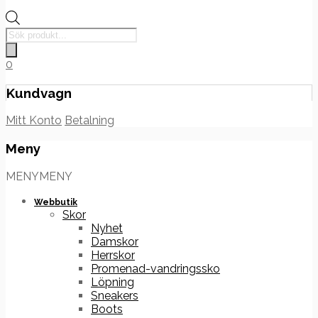
Products
search
0
Kundvagn
Mitt Konto
Betalning
Meny
Hoppa
MENY
MENY
till
innehåll
Webbutik
Skor
Nyhet
Damskor
Herrskor
Promenad-vandringssko
Löpning
Sneakers
Boots