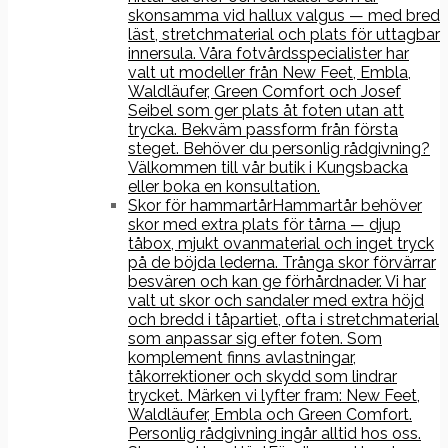
skonsamma vid hallux valgus — med bred
läst, stretchmaterial och plats för uttagbar
innersula. Våra fotvårdsspecialister har
valt ut modeller från New Feet, Embla,
Waldläufer, Green Comfort och Josef
Seibel som ger plats åt foten utan att
trycka. Bekväm passform från första
steget. Behöver du personlig rådgivning?
Välkommen till vår butik i Kungsbacka
eller boka en konsultation.
Skor för hammartår
Hammartår behöver
skor med extra plats för tårna — djup
tåbox, mjukt ovanmaterial och inget tryck
på de böjda lederna. Trånga skor förvärrar
besvären och kan ge förhårdnader. Vi har
valt ut skor och sandaler med extra höjd
och bredd i tåpartiet, ofta i stretchmaterial
som anpassar sig efter foten. Som
komplement finns avlastningar,
tåkorrektioner och skydd som lindrar
trycket. Märken vi lyfter fram: New Feet,
Waldläufer, Embla och Green Comfort.
Personlig rådgivning ingår alltid hos oss.