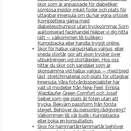
skor som är anpassade för diabetiker:
sömlösa insidor, mjukt foder och plats för
uttagbar innersula om du har egna ortoser.
Komplettera gärna med
diabetesstrumpor utan trycksömmar. Som
auktoriserad fackhandel hjälper vi dig hitta
rätt — välkommen till butiken i
Kungsbacka eller handla tryggt online.
Skor för hallux valgus
Hallux valgus, eller
sneda stortår, gör att skon trycker över
utbuktningen vid stortåleden. Hos oss
hittar du skor och sandaler som är
skonsamma vid hallux valgus — med bred
läst, stretchmaterial och plats för uttagbar
innersula. Våra fotvårdsspecialister har
valt ut modeller från New Feet, Embla,
Waldläufer, Green Comfort och Josef
Seibel som ger plats åt foten utan att
trycka. Bekväm passform från första
steget. Behöver du personlig rådgivning?
Välkommen till vår butik i Kungsbacka
eller boka en konsultation.
Skor för hammartår
Hammartår behöver