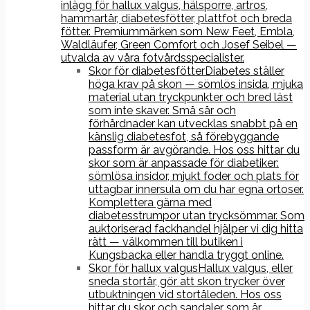
inlägg för hallux valgus, hälsporre, artros,
hammartår, diabetesfötter, plattfot och breda
fötter. Premiummärken som New Feet, Embla,
Waldläufer, Green Comfort och Josef Seibel —
utvalda av våra fotvårdsspecialister.
Skor för diabetesfötter
Diabetes ställer
höga krav på skon — sömlös insida, mjuka
material utan tryckpunkter och bred läst
som inte skaver. Små sår och
förhårdnader kan utvecklas snabbt på en
känslig diabetesfot, så förebyggande
passform är avgörande. Hos oss hittar du
skor som är anpassade för diabetiker:
sömlösa insidor, mjukt foder och plats för
uttagbar innersula om du har egna ortoser.
Komplettera gärna med
diabetesstrumpor utan trycksömmar. Som
auktoriserad fackhandel hjälper vi dig hitta
rätt — välkommen till butiken i
Kungsbacka eller handla tryggt online.
Skor för hallux valgus
Hallux valgus, eller
sneda stortår, gör att skon trycker över
utbuktningen vid stortåleden. Hos oss
hittar du skor och sandaler som är