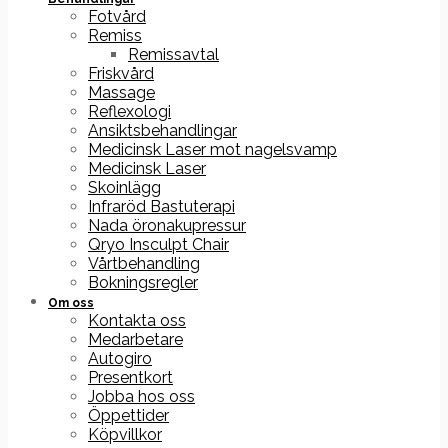
Fotvård
Remiss
Remissavtal
Friskvård
Massage
Reflexologi
Ansiktsbehandlingar
Medicinsk Laser mot nagelsvamp
Medicinsk Laser
Skoinlägg
Infraröd Bastuterapi
Nada öronakupressur
Qryo Insculpt Chair
Vårtbehandling
Bokningsregler
Om oss
Kontakta oss
Medarbetare
Autogiro
Presentkort
Jobba hos oss
Öppettider
Köpvillkor