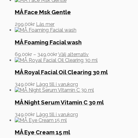
MÅ Face Msk Gentle
299,00
kr
Läs mer
MÅ Foaming Facial wash
Prisintervall:
Den
69,00
kr
–
349,00
kr
Välj alternativ
69,00kr
här
till
produkten
349,00kr
har
MÅ Royal Facial Oil Clearing 30 ml
flera
varianter.
349,00
kr
Lägg till i varukorg
De
olika
alternativen
MÅ Night Serum Vitamin C 30 ml
kan
väljas
349,00
kr
Lägg till i varukorg
på
produktsidan
MÅ Eye Cream 15 ml