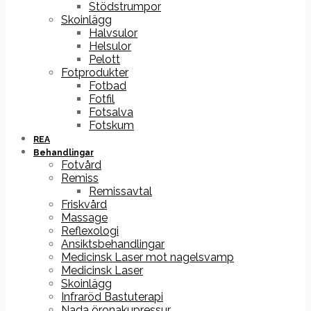
Stödstrumpor
Skoinlägg
Halvsulor
Helsulor
Pelott
Fotprodukter
Fotbad
Fotfil
Fotsalva
Fotskum
REA
Behandlingar
Fotvård
Remiss
Remissavtal
Friskvård
Massage
Reflexologi
Ansiktsbehandlingar
Medicinsk Laser mot nagelsvamp
Medicinsk Laser
Skoinlägg
Infraröd Bastuterapi
Nada öronakupressur