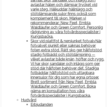
samlat skor, sandaler och inlägg som
avlastar hälen och dämpar trycket vid
varje steg. Hälkuddar, hälinlägg och
stötdämpande sulor finns också som
komplement till skon. Märken vi
rekommenderar: New Feet, Embla,
Waldläufer och Green Comfort. Personlig
rådgivning av våra fotvårdsspecialister i
Kungsbacka.
Skor vid plattfot & nersjunket fotvalv
När
fotvalvet sjunkit eller saknas behöver
foten extra stöd. Rätt sko ger hålfotstöd,
stadig fotbädd och stötdämpning —
vilket avlastar både knän, höfter och rygg.
Vi har skor, sandaler och inlägg som ger
stöd där hålfoten behöver det. Stadiga
fotbäddar, hålfotstöd och uttagbara
innersulor för dig som har egna ortoser.
Brett sortiment från New Feet, Embla,
Waldläufer och Green Comfort. Boka
gärna en konsultation hos våra
fotvårdsspecialister i Kungsbacka.
Hudvård
Erbjudanden