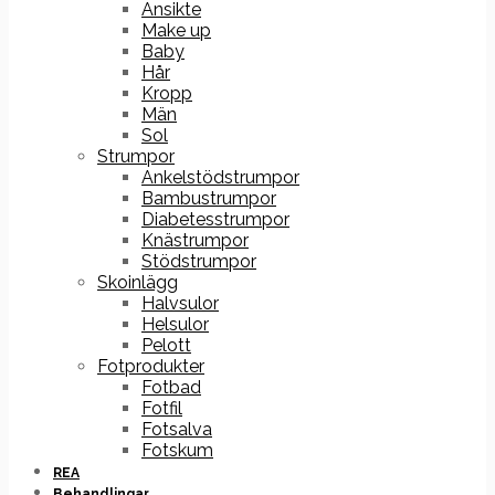
Ansikte
Make up
Baby
Hår
Kropp
Män
Sol
Strumpor
Ankelstödstrumpor
Bambustrumpor
Diabetesstrumpor
Knästrumpor
Stödstrumpor
Skoinlägg
Halvsulor
Helsulor
Pelott
Fotprodukter
Fotbad
Fotfil
Fotsalva
Fotskum
REA
Behandlingar