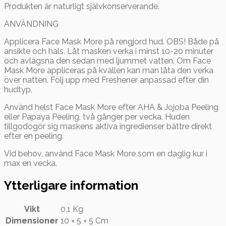
Produkten är naturligt självkonserverande.
ANVÄNDNING
Applicera Face Mask More på rengjord hud. OBS! Både på
ansikte och hals. Låt masken verka i minst 10-20 minuter
och avlägsna den sedan med ljummet vatten. Om Face
Mask More appliceras på kvällen kan man låta den verka
över natten. Följ upp med Freshener anpassad efter din
hudtyp.
Använd helst Face Mask More efter AHA & Jojoba Peeling
eller Papaya Peeling, två gånger per vecka. Huden
tillgodogör sig maskens aktiva ingredienser bättre direkt
efter en peeling.
Vid behov, använd Face Mask More som en daglig kur i
max en vecka.
Ytterligare information
Vikt
0,1 Kg
Dimensioner
10 × 5 × 5 Cm