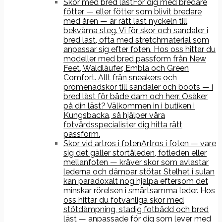
Skor med bred läst
För dig med bredare
fötter — eller fötter som blivit bredare
med åren — är rätt läst nyckeln till
bekväma steg. Vi för skor och sandaler i
bred läst, ofta med stretchmaterial som
anpassar sig efter foten. Hos oss hittar du
modeller med bred passform från New
Feet, Waldläufer, Embla och Green
Comfort. Allt från sneakers och
promenadskor till sandaler och boots — i
bred läst för både dam och herr. Osäker
på din läst? Välkommen in i butiken i
Kungsbacka, så hjälper våra
fotvårdsspecialister dig hitta rätt
passform.
Skor vid artros i foten
Artros i foten — vare
sig det gäller stortåleden, fotleden eller
mellanfoten — kräver skor som avlastar
lederna och dämpar stötar. Stelhet i sulan
kan paradoxalt nog hjälpa eftersom det
minskar rörelsen i smärtsamma leder. Hos
oss hittar du fotvänliga skor med
stötdämpning, stadig fotbädd och bred
läst — anpassade för dig som lever med