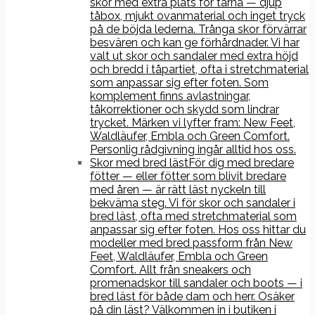
skor med extra plats för tårna — djup
tåbox, mjukt ovanmaterial och inget tryck
på de böjda lederna. Trånga skor förvärrar
besvären och kan ge förhårdnader. Vi har
valt ut skor och sandaler med extra höjd
och bredd i tåpartiet, ofta i stretchmaterial
som anpassar sig efter foten. Som
komplement finns avlastningar,
tåkorrektioner och skydd som lindrar
trycket. Märken vi lyfter fram: New Feet,
Waldläufer, Embla och Green Comfort.
Personlig rådgivning ingår alltid hos oss.
Skor med bred läst
För dig med bredare
fötter — eller fötter som blivit bredare
med åren — är rätt läst nyckeln till
bekväma steg. Vi för skor och sandaler i
bred läst, ofta med stretchmaterial som
anpassar sig efter foten. Hos oss hittar du
modeller med bred passform från New
Feet, Waldläufer, Embla och Green
Comfort. Allt från sneakers och
promenadskor till sandaler och boots — i
bred läst för både dam och herr. Osäker
på din läst? Välkommen in i butiken i