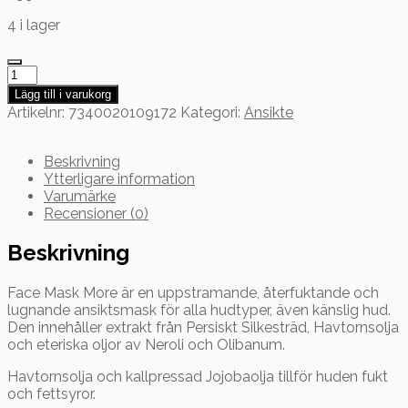
4 i lager
MÅ
Face
Lägg till i varukorg
Mask
Artikelnr:
7340020109172
Kategori:
Ansikte
More
50
ml
Beskrivning
mängd
Ytterligare information
Varumärke
Recensioner (0)
Beskrivning
Face Mask More är en uppstramande, återfuktande och
lugnande ansiktsmask för alla hudtyper, även känslig hud.
Den innehåller extrakt från Persiskt Silkesträd, Havtornsolja
och eteriska oljor av Neroli och Olibanum.
Havtornsolja och kallpressad Jojobaolja tillför huden fukt
och fettsyror.