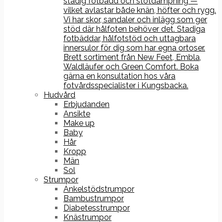
stadig fotbädd och stötdämpning —
vilket avlastar både knän, höfter och rygg.
Vi har skor, sandaler och inlägg som ger
stöd där hålfoten behöver det. Stadiga
fotbäddar, hålfotstöd och uttagbara
innersulor för dig som har egna ortoser.
Brett sortiment från New Feet, Embla,
Waldläufer och Green Comfort. Boka
gärna en konsultation hos våra
fotvårdsspecialister i Kungsbacka.
Hudvård
Erbjudanden
Ansikte
Make up
Baby
Hår
Kropp
Män
Sol
Strumpor
Ankelstödstrumpor
Bambustrumpor
Diabetesstrumpor
Knästrumpor