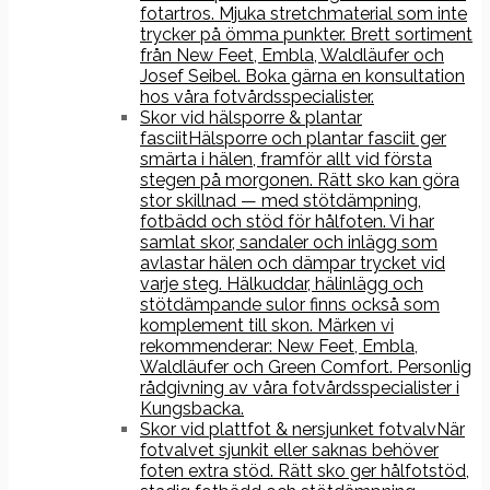
fotartros. Mjuka stretchmaterial som inte
trycker på ömma punkter. Brett sortiment
från New Feet, Embla, Waldläufer och
Josef Seibel. Boka gärna en konsultation
hos våra fotvårdsspecialister.
Skor vid hälsporre & plantar
fasciit
Hälsporre och plantar fasciit ger
smärta i hälen, framför allt vid första
stegen på morgonen. Rätt sko kan göra
stor skillnad — med stötdämpning,
fotbädd och stöd för hålfoten. Vi har
samlat skor, sandaler och inlägg som
avlastar hälen och dämpar trycket vid
varje steg. Hälkuddar, hälinlägg och
stötdämpande sulor finns också som
komplement till skon. Märken vi
rekommenderar: New Feet, Embla,
Waldläufer och Green Comfort. Personlig
rådgivning av våra fotvårdsspecialister i
Kungsbacka.
Skor vid plattfot & nersjunket fotvalv
När
fotvalvet sjunkit eller saknas behöver
foten extra stöd. Rätt sko ger hålfotstöd,