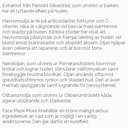
Extraktet från Persiskt Silkesträd, som utvinns ur barken,
har en lyftande effekt på huden.
Havtornsolja är rik på antioxidanter, fettsyror och C-
vitamin, vilka är välgörande vid besvär med slemhinnor
och skador på huden. Kliniska studier har visat att
Havtornsolja påskyndar och främjar läkning av huden vid
bland annat brännskador och atopiskt eksem. Oljan hjälper
även cellerna att repareras och är bra mot torra
slemhinnor.
Nerolioljan, som utvinns ur Pomeransträdets blommor,
lindrar och lugnar huden, stimulerar cellförnyelsen samt
förebygger brustna blodkärl. Oljan används ofta mot
graviditetsstrimmor, rynkor och skadad hud. Den är även
mentalt uppiggande samt lugnande för nervsystemet.
Olibanumolja, som utvinns ur Olibanumträdets kåda,
agerar utslätande och stärkande.
Face Mask More innehåller en större mängd aktiva
ingredienser än vad som är möjligt i en vanlig
ansiktscreme. Den ger därför en kureffekt.