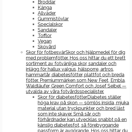
Broddar
Känga
Allväder
Gummistövlar
Specialskor
Sandaler
Tofflor
Vegan
Skovård
Skor för fotbesvär
Skor och hjälpmedel för dig
med problemfötter. Hos oss hittar du ett brett
sortiment av fotvänliga skor, sandaler och
inlägg för hallux valgus, hälsporre, artros,
hammartår, diabetesfötter, plattfot och breda
fötter. Premiummärken som New Feet, Embla,
Waldläufer, Green Comfort och Josef Seibel —
utvalda av våra fotvårdsspecialister.
Skor för diabetesfötter
Diabetes ställer
höga krav på skon — sömlös insida, mjuka
material utan tryckpunkter och bred läst
som inte skaver. Små sår och
förhårdnader kan utvecklas snabbt på en
känslig diabetesfot, så förebyggande
passform är avgörande. Hos oss hittar du