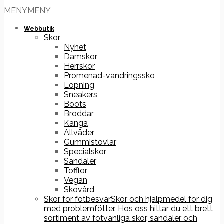
MENY
MENY
Webbutik
Skor
Nyhet
Damskor
Herrskor
Promenad-vandringssko
Löpning
Sneakers
Boots
Broddar
Känga
Allväder
Gummistövlar
Specialskor
Sandaler
Tofflor
Vegan
Skovård
Skor för fotbesvär
Skor och hjälpmedel för dig
med problemfötter. Hos oss hittar du ett brett
sortiment av fotvänliga skor, sandaler och