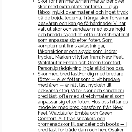
Skor för hammartår
Hammartår behöver
skor med extra plats för tårna — djup
tåbox, mjukt ovanmaterial och inget tryck
på de böjda lederna. Trånga skor förvärrar
besvären och kan ge förhårdnader. Vi har
valt ut skor och sandaler med extra höjd
och bredd i tåpartiet, ofta i stretchmaterial
som anpassar sig efter foten. Som
komplement finns avlastningar,
tåkorrektioner och skydd som lindrar
trycket. Märken vi lyfter fram: New Feet,
Waldläufer, Embla och Green Comfort.
Personlig rådgivning ingår alltid hos oss.
Skor med bred läst
För dig med bredare
fötter — eller fötter som blivit bredare
med åren — är rätt läst nyckeln till
bekväma steg. Vi för skor och sandaler i
bred läst, ofta med stretchmaterial som
anpassar sig efter foten. Hos oss hittar du
modeller med bred passform från New
Feet, Waldläufer, Embla och Green
Comfort. Allt från sneakers och
promenadskor till sandaler och boots — i
bred läst för både dam och herr. Osäker