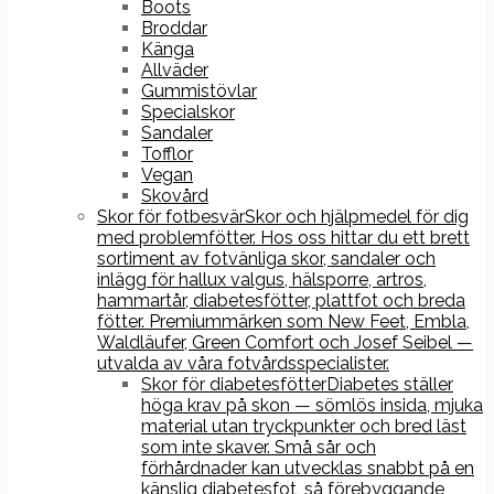
Boots
Broddar
Känga
Allväder
Gummistövlar
Specialskor
Sandaler
Tofflor
Vegan
Skovård
Skor för fotbesvär
Skor och hjälpmedel för dig
med problemfötter. Hos oss hittar du ett brett
sortiment av fotvänliga skor, sandaler och
inlägg för hallux valgus, hälsporre, artros,
hammartår, diabetesfötter, plattfot och breda
fötter. Premiummärken som New Feet, Embla,
Waldläufer, Green Comfort och Josef Seibel —
utvalda av våra fotvårdsspecialister.
Skor för diabetesfötter
Diabetes ställer
höga krav på skon — sömlös insida, mjuka
material utan tryckpunkter och bred läst
som inte skaver. Små sår och
förhårdnader kan utvecklas snabbt på en
känslig diabetesfot, så förebyggande