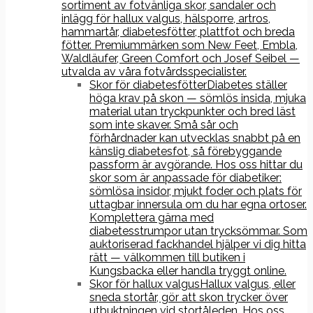
sortiment av fotvänliga skor, sandaler och
inlägg för hallux valgus, hälsporre, artros,
hammartår, diabetesfötter, plattfot och breda
fötter. Premiummärken som New Feet, Embla,
Waldläufer, Green Comfort och Josef Seibel —
utvalda av våra fotvårdsspecialister.
Skor för diabetesfötter
Diabetes ställer
höga krav på skon — sömlös insida, mjuka
material utan tryckpunkter och bred läst
som inte skaver. Små sår och
förhårdnader kan utvecklas snabbt på en
känslig diabetesfot, så förebyggande
passform är avgörande. Hos oss hittar du
skor som är anpassade för diabetiker:
sömlösa insidor, mjukt foder och plats för
uttagbar innersula om du har egna ortoser.
Komplettera gärna med
diabetesstrumpor utan trycksömmar. Som
auktoriserad fackhandel hjälper vi dig hitta
rätt — välkommen till butiken i
Kungsbacka eller handla tryggt online.
Skor för hallux valgus
Hallux valgus, eller
sneda stortår, gör att skon trycker över
utbuktningen vid stortåleden. Hos oss