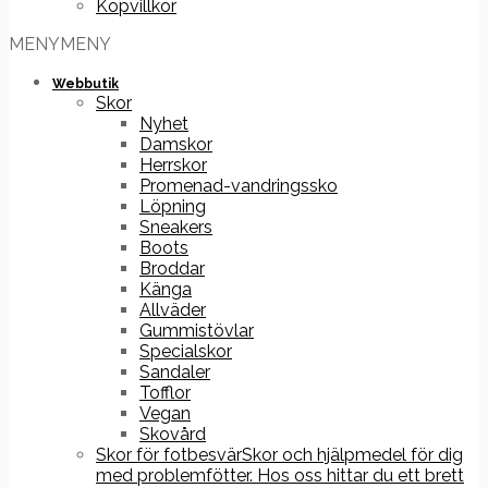
Köpvillkor
MENY
MENY
Webbutik
Skor
Nyhet
Damskor
Herrskor
Promenad-vandringssko
Löpning
Sneakers
Boots
Broddar
Känga
Allväder
Gummistövlar
Specialskor
Sandaler
Tofflor
Vegan
Skovård
Skor för fotbesvär
Skor och hjälpmedel för dig
med problemfötter. Hos oss hittar du ett brett