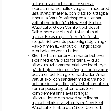
hittar du skor och sandaler som är
skonsamma vid hallux valgus — med bred
läst, stretchmaterial och plats för uttagbar
innersula. Våra fotvårdsspecialister har
valt ut modeller från New Feet, Embla,
Waldläufer, Green Comfort och Josef
Seibel som ger plats åt foten utan att
trycka. Bekväm passform från första
steget. Behöver du personlig rådgivning?
Välkommen till vår butik i Kungsbacka
eller boka en konsultation.
Skor för hammartår
Hammartår behöver
skor med extra plats för tårna — djup
tåbox, mjukt ovanmaterial och inget tryck
på de böjda lederna. Trånga skor förvärrar
besvären och kan ge förhårdnader. Vi har
valt ut skor och sandaler med extra höjd
och bredd i tåpartiet, ofta i stretchmaterial
som anpassar sig efter foten. Som
komplement finns avlastningar,
tåkorrektioner och skydd som lindrar
trycket. Märken vi lyfter fram: New Feet,
Waldläufer, Embla och Green Comfort.