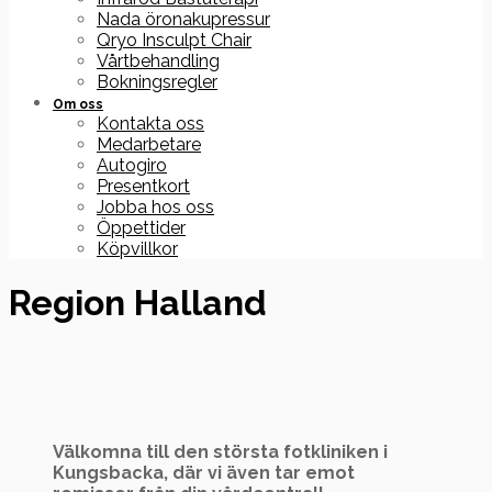
Nada öronakupressur
Qryo Insculpt Chair
Vårtbehandling
Bokningsregler
Om oss
Kontakta oss
Medarbetare
Autogiro
Presentkort
Jobba hos oss
Öppettider
Köpvillkor
Region Halland
Välkomna till den största fotkliniken i
Kungsbacka, där vi även tar emot