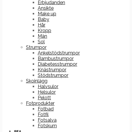
Erbjudanden
Ansikte
Make up
Baby
Hår
Kropp
Män
Sol
Strumpor
Ankelstödstrumpor
Bambustrumpor
Diabetesstrumpor
Knästrumpor
Stödstrumpor
Skoinlägg
Halvsulor
Helsulor
Pelott
Fotprodukter
Fotbad
Fotfil
Fotsalva
Fotskum
REA