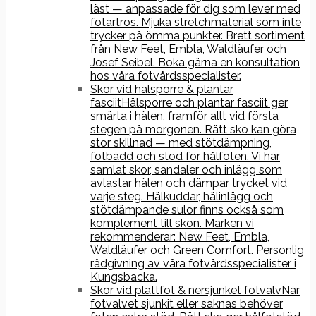
läst — anpassade för dig som lever med
fotartros. Mjuka stretchmaterial som inte
trycker på ömma punkter. Brett sortiment
från New Feet, Embla, Waldläufer och
Josef Seibel. Boka gärna en konsultation
hos våra fotvårdsspecialister.
Skor vid hälsporre & plantar
fasciit
Hälsporre och plantar fasciit ger
smärta i hälen, framför allt vid första
stegen på morgonen. Rätt sko kan göra
stor skillnad — med stötdämpning,
fotbädd och stöd för hålfoten. Vi har
samlat skor, sandaler och inlägg som
avlastar hälen och dämpar trycket vid
varje steg. Hälkuddar, hälinlägg och
stötdämpande sulor finns också som
komplement till skon. Märken vi
rekommenderar: New Feet, Embla,
Waldläufer och Green Comfort. Personlig
rådgivning av våra fotvårdsspecialister i
Kungsbacka.
Skor vid plattfot & nersjunket fotvalv
När
fotvalvet sjunkit eller saknas behöver