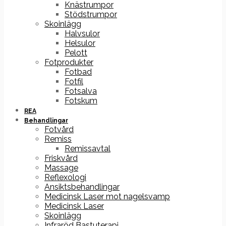
Knästrumpor
Stödstrumpor
Skoinlägg
Halvsulor
Helsulor
Pelott
Fotprodukter
Fotbad
Fotfil
Fotsalva
Fotskum
REA
Behandlingar
Fotvård
Remiss
Remissavtal
Friskvård
Massage
Reflexologi
Ansiktsbehandlingar
Medicinsk Laser mot nagelsvamp
Medicinsk Laser
Skoinlägg
Infraröd Bastuterapi