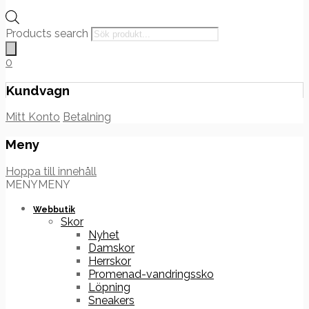
Products search
0
Kundvagn
Mitt Konto
Betalning
Meny
Hoppa till innehåll
MENY
MENY
Webbutik
Skor
Nyhet
Damskor
Herrskor
Promenad-vandringssko
Löpning
Sneakers