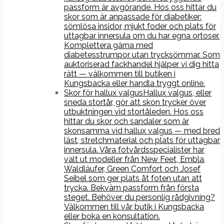
passform är avgörande. Hos oss hittar du
skor som är anpassade för diabetiker:
sömlösa insidor, mjukt foder och plats för
uttagbar innersula om du har egna ortoser.
Komplettera gärna med
diabetesstrumpor utan trycksömmar. Som
auktoriserad fackhandel hjälper vi dig hitta
rätt — välkommen till butiken i
Kungsbacka eller handla tryggt online.
Skor för hallux valgus
Hallux valgus, eller
sneda stortår, gör att skon trycker över
utbuktningen vid stortåleden. Hos oss
hittar du skor och sandaler som är
skonsamma vid hallux valgus — med bred
läst, stretchmaterial och plats för uttagbar
innersula. Våra fotvårdsspecialister har
valt ut modeller från New Feet, Embla,
Waldläufer, Green Comfort och Josef
Seibel som ger plats åt foten utan att
trycka. Bekväm passform från första
steget. Behöver du personlig rådgivning?
Välkommen till vår butik i Kungsbacka
eller boka en konsultation.