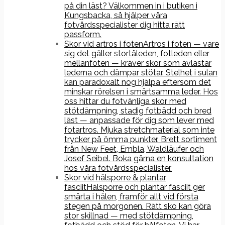
på din läst? Välkommen in i butiken i
Kungsbacka, så hjälper våra
fotvårdsspecialister dig hitta rätt
passform.
Skor vid artros i foten
Artros i foten — vare
sig det gäller stortåleden, fotleden eller
mellanfoten — kräver skor som avlastar
lederna och dämpar stötar. Stelhet i sulan
kan paradoxalt nog hjälpa eftersom det
minskar rörelsen i smärtsamma leder. Hos
oss hittar du fotvänliga skor med
stötdämpning, stadig fotbädd och bred
läst — anpassade för dig som lever med
fotartros. Mjuka stretchmaterial som inte
trycker på ömma punkter. Brett sortiment
från New Feet, Embla, Waldläufer och
Josef Seibel. Boka gärna en konsultation
hos våra fotvårdsspecialister.
Skor vid hälsporre & plantar
fasciit
Hälsporre och plantar fasciit ger
smärta i hälen, framför allt vid första
stegen på morgonen. Rätt sko kan göra
stor skillnad — med stötdämpning,