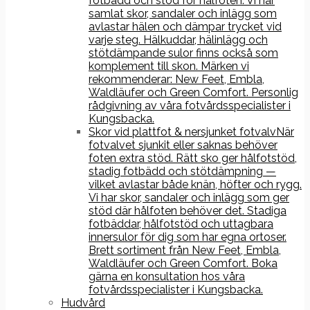
fotbädd och stöd för hålfoten. Vi har
samlat skor, sandaler och inlägg som
avlastar hälen och dämpar trycket vid
varje steg. Hälkuddar, hälinlägg och
stötdämpande sulor finns också som
komplement till skon. Märken vi
rekommenderar: New Feet, Embla,
Waldläufer och Green Comfort. Personlig
rådgivning av våra fotvårdsspecialister i
Kungsbacka.
Skor vid plattfot & nersjunket fotvalv
När
fotvalvet sjunkit eller saknas behöver
foten extra stöd. Rätt sko ger hålfotstöd,
stadig fotbädd och stötdämpning —
vilket avlastar både knän, höfter och rygg.
Vi har skor, sandaler och inlägg som ger
stöd där hålfoten behöver det. Stadiga
fotbäddar, hålfotstöd och uttagbara
innersulor för dig som har egna ortoser.
Brett sortiment från New Feet, Embla,
Waldläufer och Green Comfort. Boka
gärna en konsultation hos våra
fotvårdsspecialister i Kungsbacka.
Hudvård