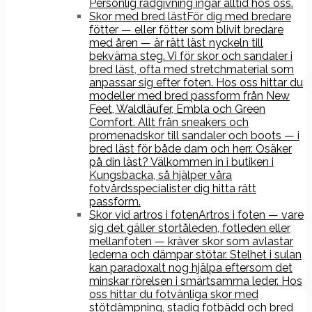
Personlig rådgivning ingår alltid hos oss.
Skor med bred läst
För dig med bredare
fötter — eller fötter som blivit bredare
med åren — är rätt läst nyckeln till
bekväma steg. Vi för skor och sandaler i
bred läst, ofta med stretchmaterial som
anpassar sig efter foten. Hos oss hittar du
modeller med bred passform från New
Feet, Waldläufer, Embla och Green
Comfort. Allt från sneakers och
promenadskor till sandaler och boots — i
bred läst för både dam och herr. Osäker
på din läst? Välkommen in i butiken i
Kungsbacka, så hjälper våra
fotvårdsspecialister dig hitta rätt
passform.
Skor vid artros i foten
Artros i foten — vare
sig det gäller stortåleden, fotleden eller
mellanfoten — kräver skor som avlastar
lederna och dämpar stötar. Stelhet i sulan
kan paradoxalt nog hjälpa eftersom det
minskar rörelsen i smärtsamma leder. Hos
oss hittar du fotvänliga skor med
stötdämpning, stadig fotbädd och bred