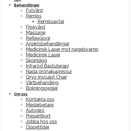
Behandlingar
Fotvård
Remiss
Remissavtal
Friskvård
Massage
Reflexologi
Ansiktsbehandlingar
Medicinsk Laser mot nagelsvamp
Medicinsk Laser
Skoinlägg
Infraröd Bastuterapi
Nada öronakupressur
Qryo Insculpt Chair
Vårtbehandling
Bokningsregler
Om oss
Kontakta oss
Medarbetare
Autogiro
Presentkort
Jobba hos oss
Öppettider