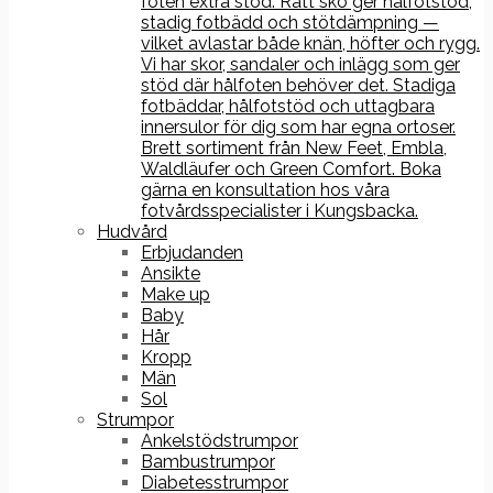
foten extra stöd. Rätt sko ger hålfotstöd,
stadig fotbädd och stötdämpning —
vilket avlastar både knän, höfter och rygg.
Vi har skor, sandaler och inlägg som ger
stöd där hålfoten behöver det. Stadiga
fotbäddar, hålfotstöd och uttagbara
innersulor för dig som har egna ortoser.
Brett sortiment från New Feet, Embla,
Waldläufer och Green Comfort. Boka
gärna en konsultation hos våra
fotvårdsspecialister i Kungsbacka.
Hudvård
Erbjudanden
Ansikte
Make up
Baby
Hår
Kropp
Män
Sol
Strumpor
Ankelstödstrumpor
Bambustrumpor
Diabetesstrumpor