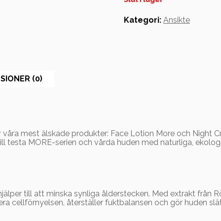
Kategori:
Ansikte
SIONER (0)
 av våra mest älskade produkter: Face Lotion More och Night C
 vill testa MORE-serien och vårda huden med naturliga, ekolog
lper till att minska synliga ålderstecken. Med extrakt från 
lera cellförnyelsen, återställer fuktbalansen och gör huden slä