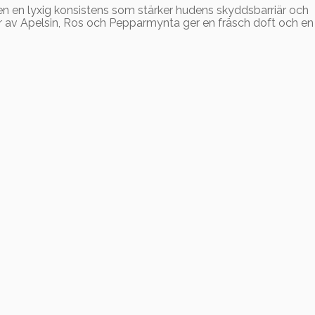
en en lyxig konsistens som stärker hudens skyddsbarriär och
jor av Apelsin, Ros och Pepparmynta ger en fräsch doft och en