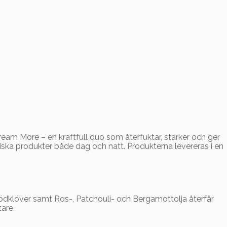
ream More – en kraftfull duo som återfuktar, stärker och ger
iska produkter både dag och natt. Produkterna levereras i en
Rödklöver samt Ros-, Patchouli- och Bergamottolja återfår
tare.