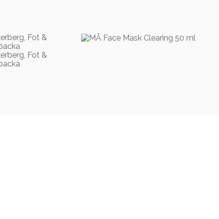
299,00
kr