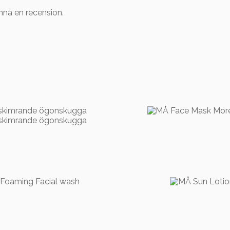
mna en recension.
399,00
kr
149,00
kr
,00
kr
349,00
kr
79,00
kr
249,0