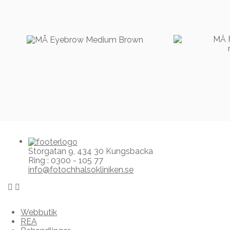
129,00
kr
349,00
kr
179,00
kr
Storgatan 9, 434 30 Kungsbacka
Ring : 0300 - 105 77
info@fotochhalsokliniken.se
Webbutik
REA