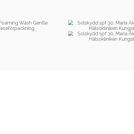
49,00
kr
499,00
kr