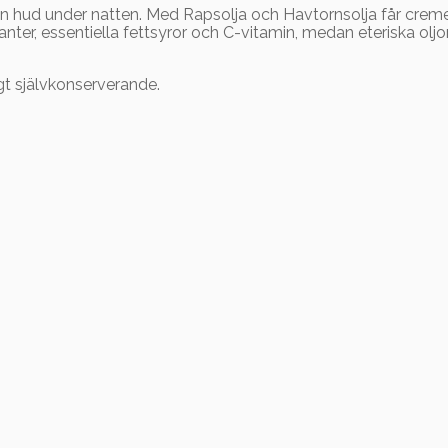
en hud under natten. Med Rapsolja och Havtornsolja får crem
anter, essentiella fettsyror och C-vitamin, medan eteriska ol
igt självkonserverande.