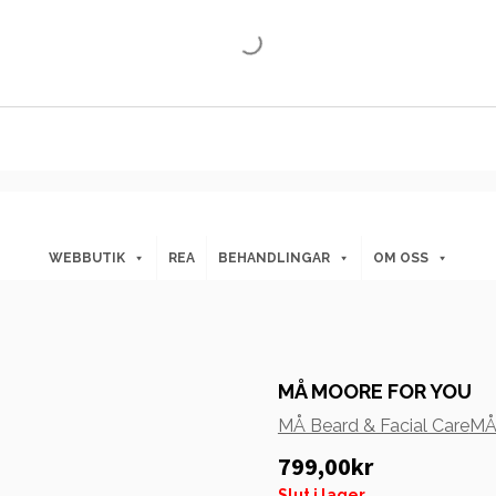
WEBBUTIK
REA
BEHANDLINGAR
OM OSS
MÅ MOORE FOR YOU
MÅ Beard & Facial Care
MÅ
799,00
kr
Slut i lager