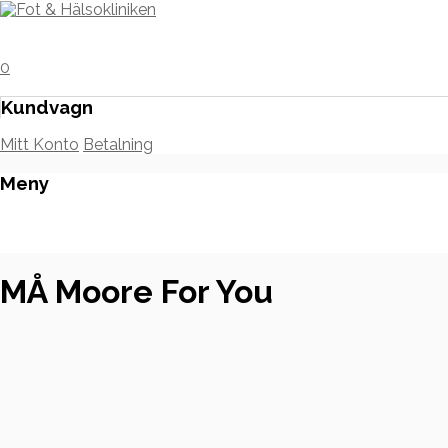
0
Kundvagn
Mitt Konto
Betalning
Meny
Hoppa
till
innehåll
MÅ Moore For You