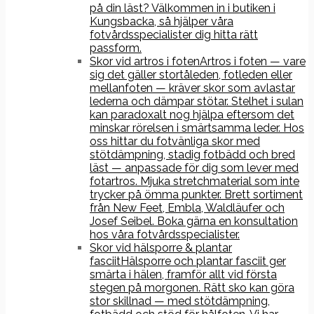
på din läst? Välkommen in i butiken i
Kungsbacka, så hjälper våra
fotvårdsspecialister dig hitta rätt
passform.
Skor vid artros i foten
Artros i foten — vare
sig det gäller stortåleden, fotleden eller
mellanfoten — kräver skor som avlastar
lederna och dämpar stötar. Stelhet i sulan
kan paradoxalt nog hjälpa eftersom det
minskar rörelsen i smärtsamma leder. Hos
oss hittar du fotvänliga skor med
stötdämpning, stadig fotbädd och bred
läst — anpassade för dig som lever med
fotartros. Mjuka stretchmaterial som inte
trycker på ömma punkter. Brett sortiment
från New Feet, Embla, Waldläufer och
Josef Seibel. Boka gärna en konsultation
hos våra fotvårdsspecialister.
Skor vid hälsporre & plantar
fasciit
Hälsporre och plantar fasciit ger
smärta i hälen, framför allt vid första
stegen på morgonen. Rätt sko kan göra
stor skillnad — med stötdämpning,