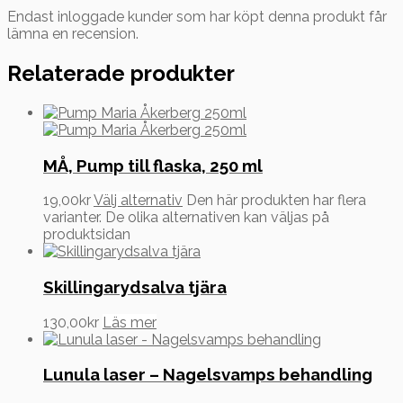
Endast inloggade kunder som har köpt denna produkt får
lämna en recension.
Relaterade produkter
MÅ, Pump till flaska, 250 ml
19,00
kr
Välj alternativ
Den här produkten har flera
varianter. De olika alternativen kan väljas på
produktsidan
Skillingarydsalva tjära
130,00
kr
Läs mer
Lunula laser – Nagelsvamps behandling