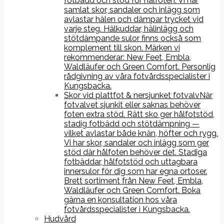
fotbädd och stöd för hålfoten. Vi har
samlat skor, sandaler och inlägg som
avlastar hälen och dämpar trycket vid
varje steg. Hälkuddar, hälinlägg och
stötdämpande sulor finns också som
komplement till skon. Märken vi
rekommenderar: New Feet, Embla,
Waldläufer och Green Comfort. Personlig
rådgivning av våra fotvårdsspecialister i
Kungsbacka.
Skor vid plattfot & nersjunket fotvalv
När
fotvalvet sjunkit eller saknas behöver
foten extra stöd. Rätt sko ger hålfotstöd,
stadig fotbädd och stötdämpning —
vilket avlastar både knän, höfter och rygg.
Vi har skor, sandaler och inlägg som ger
stöd där hålfoten behöver det. Stadiga
fotbäddar, hålfotstöd och uttagbara
innersulor för dig som har egna ortoser.
Brett sortiment från New Feet, Embla,
Waldläufer och Green Comfort. Boka
gärna en konsultation hos våra
fotvårdsspecialister i Kungsbacka.
Hudvård