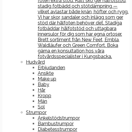
foten extra stöd. Rätt sko ger hålfotstöd,
stadig fotbädd och stötdämpning —
vilket avlastar både knän, höfter och rygg.
Vi har skor, sandaler och inlägg som ger
stöd där hålfoten behöver det. Stadiga
fotbäddar, hålfotstöd och uttagbara
innersulor för dig som har egna ortoser.
Brett sortiment från New Feet, Embla,
Waldläufer och Green Comfort. Boka
gärna en konsultation hos våra
fotvårdsspecialister i Kungsbacka.
Hudvård
Erbjudanden
Ansikte
Make up
Baby
Hår
Kropp
Män
Sol
Strumpor
Ankelstödstrumpor
Bambustrumpor
Diabetesstrumpor