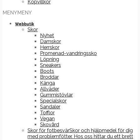
Köpvillkor
MENY
MENY
Webbutik
Skor
Nyhet
Damskor
Herrskor
Promenad-vandringssko
Löpning
Sneakers
Boots
Broddar
Känga
Allväder
Gummistövlar
Specialskor
Sandaler
Tofflor
Vegan
Skovård
Skor för fotbesvär
Skor och hjälpmedel för dig
med problemfötter. Hos oss hittar du ett brett