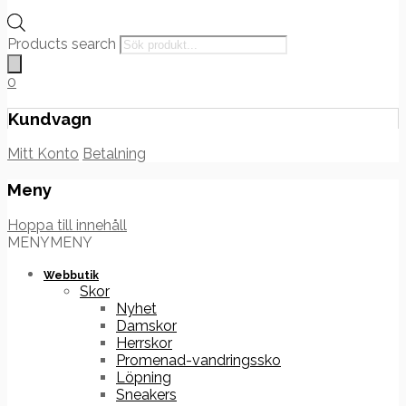
Products search
0
Kundvagn
Mitt Konto
Betalning
Meny
Hoppa till innehåll
MENY
MENY
Webbutik
Skor
Nyhet
Damskor
Herrskor
Promenad-vandringssko
Löpning
Sneakers