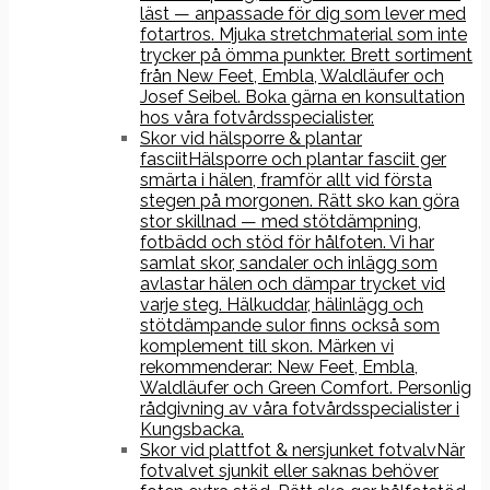
läst — anpassade för dig som lever med
fotartros. Mjuka stretchmaterial som inte
trycker på ömma punkter. Brett sortiment
från New Feet, Embla, Waldläufer och
Josef Seibel. Boka gärna en konsultation
hos våra fotvårdsspecialister.
Skor vid hälsporre & plantar
fasciit
Hälsporre och plantar fasciit ger
smärta i hälen, framför allt vid första
stegen på morgonen. Rätt sko kan göra
stor skillnad — med stötdämpning,
fotbädd och stöd för hålfoten. Vi har
samlat skor, sandaler och inlägg som
avlastar hälen och dämpar trycket vid
varje steg. Hälkuddar, hälinlägg och
stötdämpande sulor finns också som
komplement till skon. Märken vi
rekommenderar: New Feet, Embla,
Waldläufer och Green Comfort. Personlig
rådgivning av våra fotvårdsspecialister i
Kungsbacka.
Skor vid plattfot & nersjunket fotvalv
När
fotvalvet sjunkit eller saknas behöver