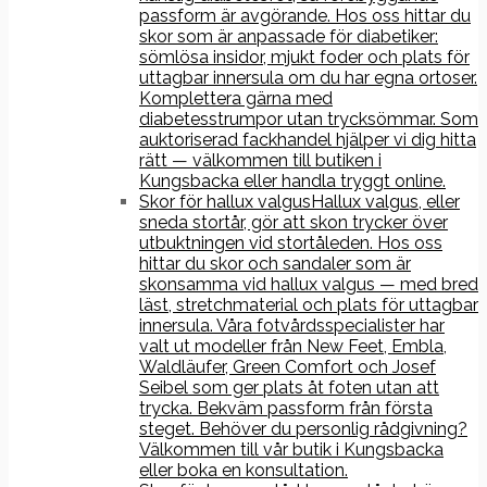
passform är avgörande. Hos oss hittar du
skor som är anpassade för diabetiker:
sömlösa insidor, mjukt foder och plats för
uttagbar innersula om du har egna ortoser.
Komplettera gärna med
diabetesstrumpor utan trycksömmar. Som
auktoriserad fackhandel hjälper vi dig hitta
rätt — välkommen till butiken i
Kungsbacka eller handla tryggt online.
Skor för hallux valgus
Hallux valgus, eller
sneda stortår, gör att skon trycker över
utbuktningen vid stortåleden. Hos oss
hittar du skor och sandaler som är
skonsamma vid hallux valgus — med bred
läst, stretchmaterial och plats för uttagbar
innersula. Våra fotvårdsspecialister har
valt ut modeller från New Feet, Embla,
Waldläufer, Green Comfort och Josef
Seibel som ger plats åt foten utan att
trycka. Bekväm passform från första
steget. Behöver du personlig rådgivning?
Välkommen till vår butik i Kungsbacka
eller boka en konsultation.