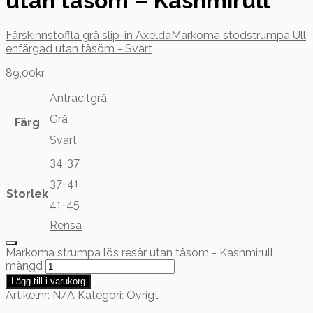
utan tåsöm – Kashmirull
Fårskinnstoffla grå slip-in Axelda
Markoma stödstrumpa Ull
enfärgad utan tåsöm - Svart
89,00
kr
Antracitgrå
Grå
Färg
Svart
34-37
37-41
Storlek
41-45
Rensa
Markoma strumpa lös resår utan tåsöm - Kashmirull
mängd
Lägg till i varukorg
Artikelnr:
N/A
Kategori:
Övrigt