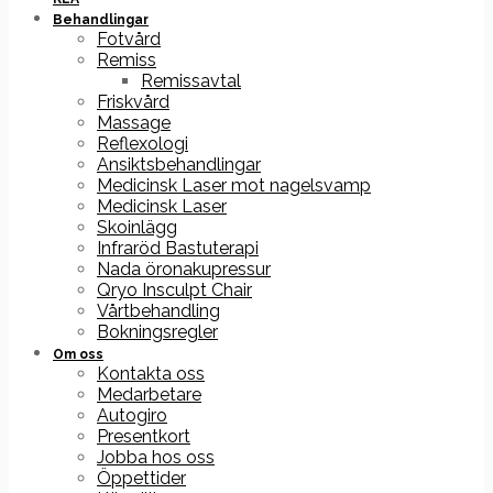
Behandlingar
Fotvård
Remiss
Remissavtal
Friskvård
Massage
Reflexologi
Ansiktsbehandlingar
Medicinsk Laser mot nagelsvamp
Medicinsk Laser
Skoinlägg
Infraröd Bastuterapi
Nada öronakupressur
Qryo Insculpt Chair
Vårtbehandling
Bokningsregler
Om oss
Kontakta oss
Medarbetare
Autogiro
Presentkort
Jobba hos oss
Öppettider