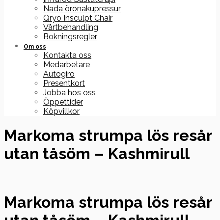
Nada öronakupressur
Qryo Insculpt Chair
Vårtbehandling
Bokningsregler
Om oss
Kontakta oss
Medarbetare
Autogiro
Presentkort
Jobba hos oss
Öppettider
Köpvillkor
Markoma strumpa lös resår
utan tåsöm – Kashmirull
Markoma strumpa lös resår