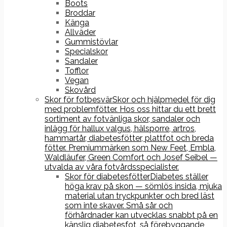
Boots
Broddar
Känga
Allväder
Gummistövlar
Specialskor
Sandaler
Tofflor
Vegan
Skovård
Skor för fotbesvär
Skor och hjälpmedel för dig
med problemfötter. Hos oss hittar du ett brett
sortiment av fotvänliga skor, sandaler och
inlägg för hallux valgus, hälsporre, artros,
hammartår, diabetesfötter, plattfot och breda
fötter. Premiummärken som New Feet, Embla,
Waldläufer, Green Comfort och Josef Seibel —
utvalda av våra fotvårdsspecialister.
Skor för diabetesfötter
Diabetes ställer
höga krav på skon — sömlös insida, mjuka
material utan tryckpunkter och bred läst
som inte skaver. Små sår och
förhårdnader kan utvecklas snabbt på en
känslig diabetesfot, så förebyggande