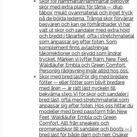
Skor för hammartår
Hammartår behöver
skor med extra plats för tårna — djup
tåbox, mjukt ovanmaterial och inget tryck
på de böjda lederna. Trånga skor förvärrar
besvären och kan ge förhårdnader. Vi har
valt ut skor och sandaler med extra höjd
och bredd i tåpartiet, ofta i stretchmaterial
som anpassar sig efter foten. Som
komplement finns avlastningar,
tåkorrektioner och skydd som lindrar
trycket. Märken vi lyfter fram: New Feet,
Waldläufer, Embla och Green Comfort.
Personlig rådgivning ingår alltid hos oss.
Skor med bred läst
För dig med bredare
fötter — eller fötter som blivit bredare
med åren — är rätt läst nyckeln till
bekväma steg. Vi för skor och sandaler i
bred läst, ofta med stretchmaterial som
anpassar sig efter foten. Hos oss hittar du
modeller med bred passform från New
Feet, Waldläufer, Embla och Green
Comfort. Allt från sneakers och
promenadskor till sandaler och boots — i
bred läst för både dam och herr. Osäker