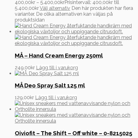
400,00
kr
–
5.400,00
kr
Prisintervall: 400,00kr till
5.400,00kr
Välj alternativ
Den här produkten har flera
varianter. De olika alternativen kan väljas på
produktsidan
MÅ – Hand Cream Energy 250ml
249,00
kr
Lägg till i varukorg
MÅ Deo Spray Salt 125 ml
129,00
kr
Lägg till i varukorg
Oiviofit – The Shift – Off white – 0-8215025