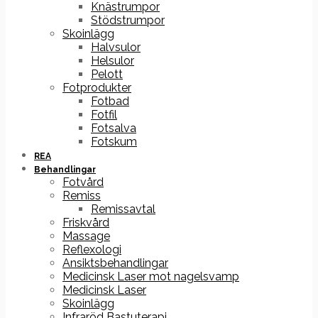
Knästrumpor
Stödstrumpor
Skoinlägg
Halvsulor
Helsulor
Pelott
Fotprodukter
Fotbad
Fotfil
Fotsalva
Fotskum
REA
Behandlingar
Fotvård
Remiss
Remissavtal
Friskvård
Massage
Reflexologi
Ansiktsbehandlingar
Medicinsk Laser mot nagelsvamp
Medicinsk Laser
Skoinlägg
Infraröd Bastuterapi