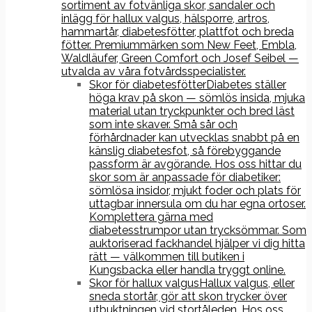
sortiment av fotvänliga skor, sandaler och
inlägg för hallux valgus, hälsporre, artros,
hammartår, diabetesfötter, plattfot och breda
fötter. Premiummärken som New Feet, Embla,
Waldläufer, Green Comfort och Josef Seibel —
utvalda av våra fotvårdsspecialister.
Skor för diabetesfötter
Diabetes ställer
höga krav på skon — sömlös insida, mjuka
material utan tryckpunkter och bred läst
som inte skaver. Små sår och
förhårdnader kan utvecklas snabbt på en
känslig diabetesfot, så förebyggande
passform är avgörande. Hos oss hittar du
skor som är anpassade för diabetiker:
sömlösa insidor, mjukt foder och plats för
uttagbar innersula om du har egna ortoser.
Komplettera gärna med
diabetesstrumpor utan trycksömmar. Som
auktoriserad fackhandel hjälper vi dig hitta
rätt — välkommen till butiken i
Kungsbacka eller handla tryggt online.
Skor för hallux valgus
Hallux valgus, eller
sneda stortår, gör att skon trycker över
utbuktningen vid stortåleden. Hos oss