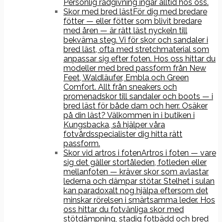
Personlig rådgivning ingår alltid hos oss.
Skor med bred läst
För dig med bredare
fötter — eller fötter som blivit bredare
med åren — är rätt läst nyckeln till
bekväma steg. Vi för skor och sandaler i
bred läst, ofta med stretchmaterial som
anpassar sig efter foten. Hos oss hittar du
modeller med bred passform från New
Feet, Waldläufer, Embla och Green
Comfort. Allt från sneakers och
promenadskor till sandaler och boots — i
bred läst för både dam och herr. Osäker
på din läst? Välkommen in i butiken i
Kungsbacka, så hjälper våra
fotvårdsspecialister dig hitta rätt
passform.
Skor vid artros i foten
Artros i foten — vare
sig det gäller stortåleden, fotleden eller
mellanfoten — kräver skor som avlastar
lederna och dämpar stötar. Stelhet i sulan
kan paradoxalt nog hjälpa eftersom det
minskar rörelsen i smärtsamma leder. Hos
oss hittar du fotvänliga skor med
stötdämpning, stadig fotbädd och bred