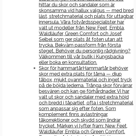
hittar du skor och sandaler som är
skonsamma vid hallux valgus — med bred
läst, stretchmaterial och plats för uttagbar
innersula. Våra fotvårdsspecialister har
valt ut modeller från New Feet, Embla,
Waldläufer, Green Comfort och Josef
Seibel som ger plats åt foten utan att
trycka. Bekväm passform från första
steget. Behöver du personlig rådgivning?
Välkommen till vår butik i Kungsbacka
eller boka en konsultation.
Skor för hammartår
Hammartår behöver
skor med extra plats för tårna — djup
tåbox, mjukt ovanmaterial och inget tryck
på de böjda lederna. Trånga skor förvärrar
besvären och kan ge förhårdnader. Vi har
valt ut skor och sandaler med extra höjd
och bredd i tåpartiet, ofta i stretchmaterial
som anpassar sig efter foten. Som
komplement finns avlastningar,
tåkorrektioner och skydd som lindrar
trycket. Märken vi lyfter fram: New Feet,
Waldläufer, Embla och Green Comfort.