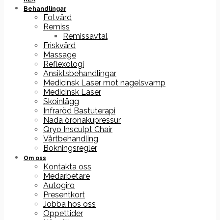
Behandlingar
Fotvård
Remiss
Remissavtal
Friskvård
Massage
Reflexologi
Ansiktsbehandlingar
Medicinsk Laser mot nagelsvamp
Medicinsk Laser
Skoinlägg
Infraröd Bastuterapi
Nada öronakupressur
Qryo Insculpt Chair
Vårtbehandling
Bokningsregler
Om oss
Kontakta oss
Medarbetare
Autogiro
Presentkort
Jobba hos oss
Öppettider