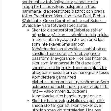
sortiment av fotvänliga skor, sandaler och
inlägg för hallux valgus, hälsporre, artros,
hammartår, diabetesfötter, plattfot och breda
fötter. Premiummärken som New Feet, Embla,
Waldläufer, Green Comfort och Josef Seibel —
utvalda av våra fotvårdsspecialister.
Skor för diabetesfötter
Diabetes ställer
höga krav på skon — sömlös insida, mjuka
material utan tryckpunkter och bred läst
som inte skaver. Små sår och
förhårdnader kan utvecklas snabbt på en
känslig diabetesfot, så förebyggande
passform är avgörande. Hos oss hittar du
skor som är anpassade för diabetiker:
sömlösa insidor, mjukt foder och plats för
uttagbar innersula om du har egna ortoser.
Komplettera gärna med
diabetesstrumpor utan trycksömmar. Som
auktoriserad fackhandel hjälper vi dig hitta
rätt — välkommen till butiken i
Kungsbacka eller handla tryggt online.
Skor för hallux valgus
Hallux valgus, eller
sneda stortår, gör att skon trycker över
utbuktningen vid stortåleden. Hos oss