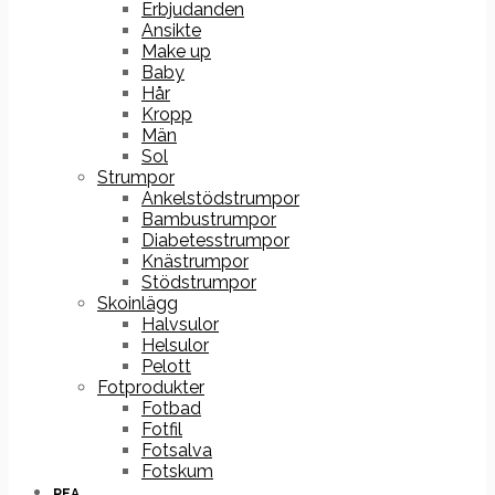
Erbjudanden
Ansikte
Make up
Baby
Hår
Kropp
Män
Sol
Strumpor
Ankelstödstrumpor
Bambustrumpor
Diabetesstrumpor
Knästrumpor
Stödstrumpor
Skoinlägg
Halvsulor
Helsulor
Pelott
Fotprodukter
Fotbad
Fotfil
Fotsalva
Fotskum
REA