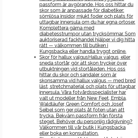
passform är avgörande. Hos oss hittar du
skor som är anpassade för diabetiker:
sömlösa insidor, mjukt foder och plats för
uttagbar innersula om du har egna ortoser.
Komplettera gärna med
diabetesstrumpor utan trycksömmar. Som
auktoriserad fackhandel hjälper vi dig hitta
rätt — välkommen till butiken i
Kungsbacka eller handla tryggt online.
Skor för hallux valgus
Hallux valgus, eller
sneda stortår, gör att skon trycker över
utbuktningen vid stortåleden. Hos oss
hittar du skor och sandaler som är
skonsamma vid hallux valgus — med bred
läst, stretchmaterial och plats för uttagbar
innersula. Våra fotvårdsspecialister har
valt ut modeller från New Feet, Embla,
Waldläufer, Green Comfort och Josef
Seibel som ger plats åt foten utan att
trycka. Bekväm passform från första
steget. Behöver du personlig rådgivning?
Välkommen till vår butik i Kungsbacka
eller boka en konsultation.