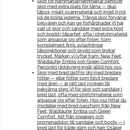
Skor för hammartår
Hammartår behöver
skor med extra plats för tårna — djup
tåbox, mjukt ovanmaterial och inget tryck
på de böjda lederna. Trånga skor förvärrar
besvären och kan ge förhårdnader. Vi har
valt ut skor och sandaler med extra höjd
och bredd i tåpartiet, ofta i stretchmaterial
som anpassar sig efter foten. Som
komplement finns avlastningar,
tåkorrektioner och skydd som lindrar
trycket. Märken vi lyfter fram: New Feet,
Waldläufer, Embla och Green Comfort.
Personlig rådgivning ingår alltid hos oss.
Skor med bred läst
För dig med bredare
fötter — eller fötter som blivit bredare
med åren — är rätt läst nyckeln till
bekväma steg. Vi för skor och sandaler i
bred läst, ofta med stretchmaterial som
anpassar sig efter foten. Hos oss hittar du
modeller med bred passform från New
Feet, Waldläufer, Embla och Green
Comfort. Allt från sneakers och
promenadskor till sandaler och boots — i
bred läst för både dam och herr. Osäker