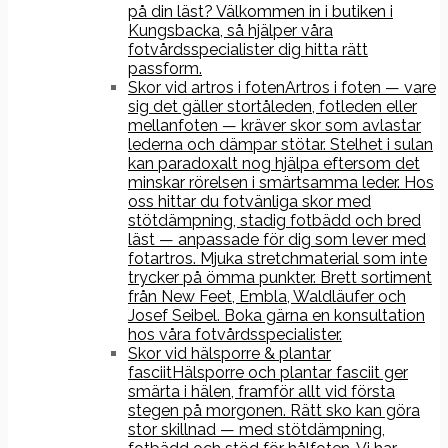
på din läst? Välkommen in i butiken i
Kungsbacka, så hjälper våra
fotvårdsspecialister dig hitta rätt
passform.
Skor vid artros i foten
Artros i foten — vare
sig det gäller stortåleden, fotleden eller
mellanfoten — kräver skor som avlastar
lederna och dämpar stötar. Stelhet i sulan
kan paradoxalt nog hjälpa eftersom det
minskar rörelsen i smärtsamma leder. Hos
oss hittar du fotvänliga skor med
stötdämpning, stadig fotbädd och bred
läst — anpassade för dig som lever med
fotartros. Mjuka stretchmaterial som inte
trycker på ömma punkter. Brett sortiment
från New Feet, Embla, Waldläufer och
Josef Seibel. Boka gärna en konsultation
hos våra fotvårdsspecialister.
Skor vid hälsporre & plantar
fasciit
Hälsporre och plantar fasciit ger
smärta i hälen, framför allt vid första
stegen på morgonen. Rätt sko kan göra
stor skillnad — med stötdämpning,