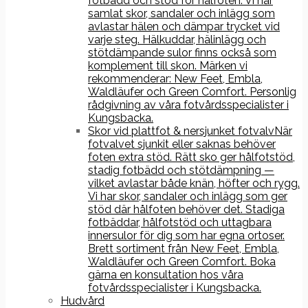
fotbädd och stöd för hålfoten. Vi har
samlat skor, sandaler och inlägg som
avlastar hälen och dämpar trycket vid
varje steg. Hälkuddar, hälinlägg och
stötdämpande sulor finns också som
komplement till skon. Märken vi
rekommenderar: New Feet, Embla,
Waldläufer och Green Comfort. Personlig
rådgivning av våra fotvårdsspecialister i
Kungsbacka.
Skor vid plattfot & nersjunket fotvalv
När
fotvalvet sjunkit eller saknas behöver
foten extra stöd. Rätt sko ger hålfotstöd,
stadig fotbädd och stötdämpning —
vilket avlastar både knän, höfter och rygg.
Vi har skor, sandaler och inlägg som ger
stöd där hålfoten behöver det. Stadiga
fotbäddar, hålfotstöd och uttagbara
innersulor för dig som har egna ortoser.
Brett sortiment från New Feet, Embla,
Waldläufer och Green Comfort. Boka
gärna en konsultation hos våra
fotvårdsspecialister i Kungsbacka.
Hudvård