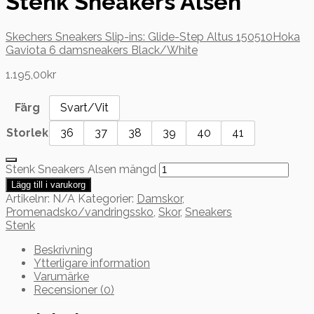
Stenk Sneakers Alsen
Skechers Sneakers Slip-ins: Glide-Step Altus 150510
Hoka
Gaviota 6 damsneakers Black/White
1.195,00
kr
Färg
Svart/vit
Storlek
36
37
38
39
40
41
Stenk Sneakers Alsen mängd
Lägg till i varukorg
Artikelnr:
N/A
Kategorier:
Damskor
,
Promenadsko/vandringssko
,
Skor
,
Sneakers
Stenk
Beskrivning
Ytterligare information
Varumärke
Recensioner (0)