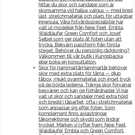
hittar du skor och sandaler som är
skonsamma vid hallux valgus — med bred
läst, stretchmaterial och plats för uttagbar
innersula. Våra fotvårdsspecialister har
valt ut modeller från New Feet, Embla,
Waldläufer, Green Comfort och Josef
Seibel som ger plats åt foten utan att
trycka. Bekväm passform från första
steget. Behöver du personlig rådgivning?
Välkommen till vår butik i Kungsbacka
eller boka en konsultation.
Skor för hammartår
Hammartår behöver
skor med extra plats för tårna — djup
tåbox, mjukt ovanmaterial och inget tryck
på de böjda lederna. Trånga skor förvärrar
besvären och kan ge förhårdnader. Vi har
valt ut skor och sandaler med extra höjd
och bredd i tåpartiet, ofta i stretchmaterial
som anpassar sig efter foten. Som
komplement finns avlastningar,
tåkorrektioner och skydd som lindrar
trycket. Märken vi lyfter fram: New Feet,
Waldläufer, Embla och Green Comfort.