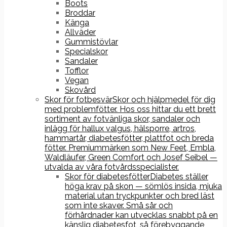
Boots
Broddar
Känga
Allväder
Gummistövlar
Specialskor
Sandaler
Tofflor
Vegan
Skovård
Skor för fotbesvär
Skor och hjälpmedel för dig
med problemfötter. Hos oss hittar du ett brett
sortiment av fotvänliga skor, sandaler och
inlägg för hallux valgus, hälsporre, artros,
hammartår, diabetesfötter, plattfot och breda
fötter. Premiummärken som New Feet, Embla,
Waldläufer, Green Comfort och Josef Seibel —
utvalda av våra fotvårdsspecialister.
Skor för diabetesfötter
Diabetes ställer
höga krav på skon — sömlös insida, mjuka
material utan tryckpunkter och bred läst
som inte skaver. Små sår och
förhårdnader kan utvecklas snabbt på en
känslig diabetesfot, så förebyggande