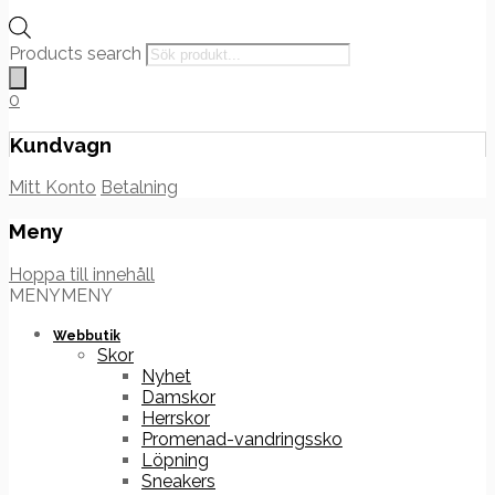
Products search
0
Kundvagn
Mitt Konto
Betalning
Meny
Hoppa till innehåll
MENY
MENY
Webbutik
Skor
Nyhet
Damskor
Herrskor
Promenad-vandringssko
Löpning
Sneakers