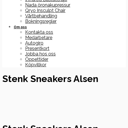
Nada öronakupressur
Qryo Insculpt Chair
Vårtbehandling
Bokningsregler
Om oss
Kontakta oss
Medarbetare
Autogiro
Presentkort
Jobba hos oss
Öppettider
Köpvillkor
Stenk Sneakers Alsen