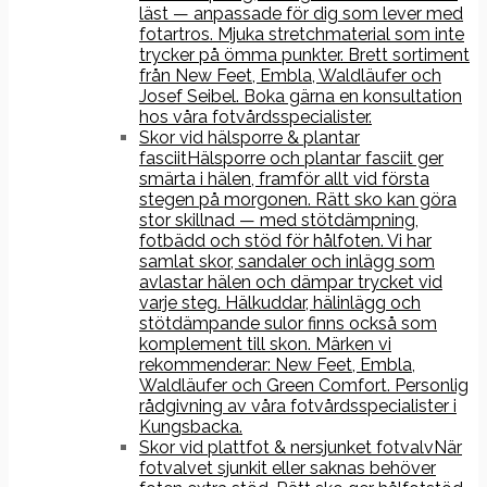
läst — anpassade för dig som lever med
fotartros. Mjuka stretchmaterial som inte
trycker på ömma punkter. Brett sortiment
från New Feet, Embla, Waldläufer och
Josef Seibel. Boka gärna en konsultation
hos våra fotvårdsspecialister.
Skor vid hälsporre & plantar
fasciit
Hälsporre och plantar fasciit ger
smärta i hälen, framför allt vid första
stegen på morgonen. Rätt sko kan göra
stor skillnad — med stötdämpning,
fotbädd och stöd för hålfoten. Vi har
samlat skor, sandaler och inlägg som
avlastar hälen och dämpar trycket vid
varje steg. Hälkuddar, hälinlägg och
stötdämpande sulor finns också som
komplement till skon. Märken vi
rekommenderar: New Feet, Embla,
Waldläufer och Green Comfort. Personlig
rådgivning av våra fotvårdsspecialister i
Kungsbacka.
Skor vid plattfot & nersjunket fotvalv
När
fotvalvet sjunkit eller saknas behöver