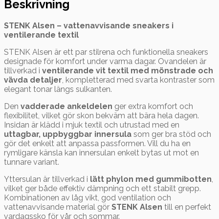
Beskrivning
STENK Alsen – vattenavvisande sneakers i
ventilerande textil
STENK Alsen är ett par stilrena och funktionella sneakers
designade för komfort under varma dagar. Ovandelen är
tillverkad i
ventilerande vit textil med mönstrade och
vävda detaljer
, kompletterad med svarta kontraster som
elegant tonar längs sulkanten.
Den
vadderade ankeldelen
ger extra komfort och
flexibilitet, vilket gör skon bekväm att bära hela dagen.
Insidan är klädd i mjuk textil och utrustad med en
uttagbar, uppbyggbar innersula
som ger bra stöd och
gör det enkelt att anpassa passformen. Vill du ha en
rymligare känsla kan innersulan enkelt bytas ut mot en
tunnare variant.
Yttersulan är tillverkad i
lätt phylon med gummibotten
,
vilket ger både effektiv dämpning och ett stabilt grepp.
Kombinationen av låg vikt, god ventilation och
vattenavvisande material gör
STENK Alsen
till en perfekt
vardagssko för vår och sommar.