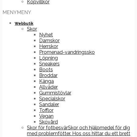
Köpvillkor
MENY
MENY
Webbutik
Skor
Nyhet
Damskor
Herrskor
Promenad-vandringssko
Löpning
Sneakers
Boots
Broddar
Känga
Allväder
Gummistövlar
Specialskor
Sandaler
Tofflor
Vegan
Skovård
Skor för fotbesvär
Skor och hjälpmedel för dig
med problemfötter. Hos oss hittar du ett brett