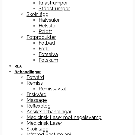
Knästrumpor
Stödstrumpor
Skoinlägg
Halvsulor
Helsulor
Pelott
Fotprodukter
Fotbad
Fotfil
Fotsalva
Fotskum
REA
Behandlingar
Fotvård
Remiss
Remissavtal
Friskvård
Massage
Reflexologi
Ansiktsbehandlingar
Medicinsk Laser mot nagelsvamp
Medicinsk Laser
Skoinlägg
Infraröd Bastuterapi