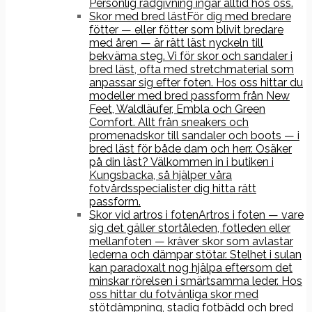
Personlig rådgivning ingår alltid hos oss.
Skor med bred läst
För dig med bredare
fötter — eller fötter som blivit bredare
med åren — är rätt läst nyckeln till
bekväma steg. Vi för skor och sandaler i
bred läst, ofta med stretchmaterial som
anpassar sig efter foten. Hos oss hittar du
modeller med bred passform från New
Feet, Waldläufer, Embla och Green
Comfort. Allt från sneakers och
promenadskor till sandaler och boots — i
bred läst för både dam och herr. Osäker
på din läst? Välkommen in i butiken i
Kungsbacka, så hjälper våra
fotvårdsspecialister dig hitta rätt
passform.
Skor vid artros i foten
Artros i foten — vare
sig det gäller stortåleden, fotleden eller
mellanfoten — kräver skor som avlastar
lederna och dämpar stötar. Stelhet i sulan
kan paradoxalt nog hjälpa eftersom det
minskar rörelsen i smärtsamma leder. Hos
oss hittar du fotvänliga skor med
stötdämpning, stadig fotbädd och bred