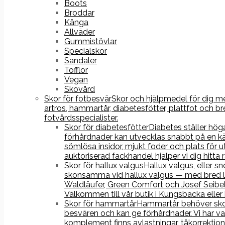
Boots
Broddar
Känga
Allväder
Gummistövlar
Specialskor
Sandaler
Tofflor
Vegan
Skovård
Skor för fotbesvär
Skor och hjälpmedel för dig med
artros, hammartår, diabetesfötter, plattfot och
fotvårdsspecialister.
Skor för diabetesfötter
Diabetes ställer hög
förhårdnader kan utvecklas snabbt på en kä
sömlösa insidor, mjukt foder och plats fö
auktoriserad fackhandel hjälper vi dig hitta
Skor för hallux valgus
Hallux valgus, eller s
skonsamma vid hallux valgus — med bred läst
Waldläufer, Green Comfort och Josef Seibel
Välkommen till vår butik i Kungsbacka eller
Skor för hammartår
Hammartår behöver skor 
besvären och kan ge förhårdnader. Vi har va
komplement finns avlastningar, tåkorrektion