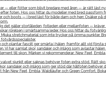
r — eller fötter som blivit bredare med åren — är rätt läst nyc
efter foten. Hos oss hittar du modeller med bred passform f
r och boots — i bred läst för både dam och herr. Osäker på di
form.
sig det gäller stortåleden, fotleden eller mellanfoten — kräve
skar rörelsen i smärtsamma leder. Hos oss hittar du fotvänl
 Mjuka stretchmaterial som inte trycker på ömma punkter. Br
fotvårdsspecialister.
 och plantar fasciit ger smärta i hälen, framför allt vid förs
. Vi har samlat skor, sandaler och inlägg som avlastar hälen 
ment till skon. Märken vi rekommenderar: New Feet, Embla, 
tvalvet sjunkit eller saknas behöver foten extra stöd. Rätt s
 skor, sandaler och inlägg som ger stöd där hålfoten behöver 
nt från New Feet, Embla, Waldläufer och Green Comfort. Boka 