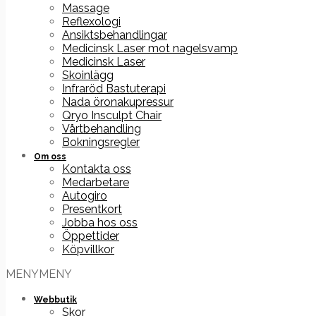
Massage
Reflexologi
Ansiktsbehandlingar
Medicinsk Laser mot nagelsvamp
Medicinsk Laser
Skoinlägg
Infraröd Bastuterapi
Nada öronakupressur
Qryo Insculpt Chair
Vårtbehandling
Bokningsregler
Om oss
Kontakta oss
Medarbetare
Autogiro
Presentkort
Jobba hos oss
Öppettider
Köpvillkor
MENY
MENY
Webbutik
Skor