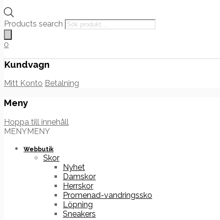
Products search
0
Kundvagn
Mitt Konto
Betalning
Meny
Hoppa till innehåll
MENY
MENY
Webbutik
Skor
Nyhet
Damskor
Herrskor
Promenad-vandringssko
Löpning
Sneakers