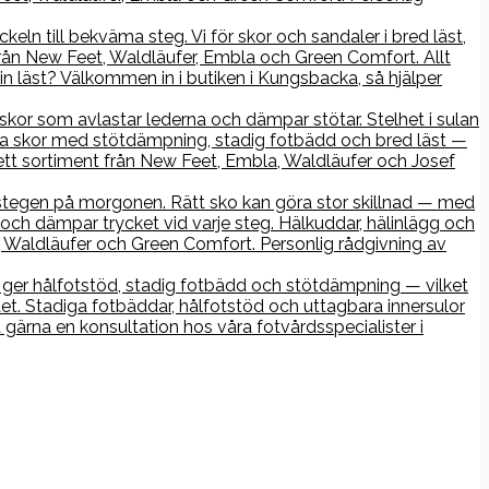
keln till bekväma steg. Vi för skor och sandaler i bred läst,
rån New Feet, Waldläufer, Embla och Green Comfort. Allt
n läst? Välkommen in i butiken i Kungsbacka, så hjälper
r skor som avlastar lederna och dämpar stötar. Stelhet i sulan
iga skor med stötdämpning, stadig fotbädd och bred läst —
ett sortiment från New Feet, Embla, Waldläufer och Josef
ta stegen på morgonen. Rätt sko kan göra stor skillnad — med
och dämpar trycket vid varje steg. Hälkuddar, hälinlägg och
Waldläufer och Green Comfort. Personlig rådgivning av
ko ger hålfotstöd, stadig fotbädd och stötdämpning — vilket
det. Stadiga fotbäddar, hålfotstöd och uttagbara innersulor
gärna en konsultation hos våra fotvårdsspecialister i