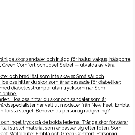
nliga skor, sandaler och inlägg för hallux valgus, hälsporre,
r, Green Comfort och Josef Seibel — utvalda av våra
kter och bred läst som inte skaver. Små sår och
os oss hittar du skor som är anpassade för diabetiker:
rna med diabetesstrumpor utan trycksömmar. Som
 online.
åleden. Hos oss hittar du skor och sandaler som är
årdsspecialister har valt ut modeller från New Feet, Embla,
n första steget. Behöver du personlig rådgivning?
ch inget tryck på de böjda lederna. Trånga skor förvärrar
ofta i stretchmaterial som anpassar sig efter foten. Som
 Feet, Waldläufer, Embla och Green Comfort. Personlig