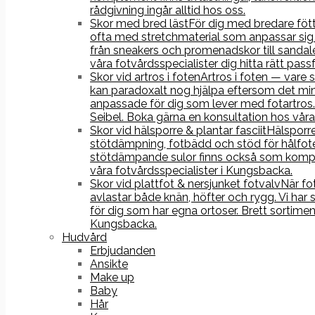
rådgivning ingår alltid hos oss.
Skor med bred läst
För dig med bredare fötte
ofta med stretchmaterial som anpassar sig 
från sneakers och promenadskor till sandale
våra fotvårdsspecialister dig hitta rätt pass
Skor vid artros i foten
Artros i foten — vare 
kan paradoxalt nog hjälpa eftersom det min
anpassade för dig som lever med fotartros.
Seibel. Boka gärna en konsultation hos våra 
Skor vid hälsporre & plantar fasciit
Hälsporre
stötdämpning, fotbädd och stöd för hålfoten
stötdämpande sulor finns också som komple
våra fotvårdsspecialister i Kungsbacka.
Skor vid plattfot & nersjunket fotvalv
När fo
avlastar både knän, höfter och rygg. Vi har
för dig som har egna ortoser. Brett sortime
Kungsbacka.
Hudvård
Erbjudanden
Ansikte
Make up
Baby
Hår