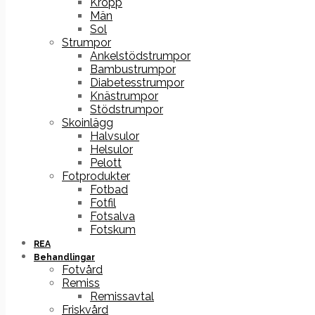
Kropp
Män
Sol
Strumpor
Ankelstödstrumpor
Bambustrumpor
Diabetesstrumpor
Knästrumpor
Stödstrumpor
Skoinlägg
Halvsulor
Helsulor
Pelott
Fotprodukter
Fotbad
Fotfil
Fotsalva
Fotskum
REA
Behandlingar
Fotvård
Remiss
Remissavtal
Friskvård