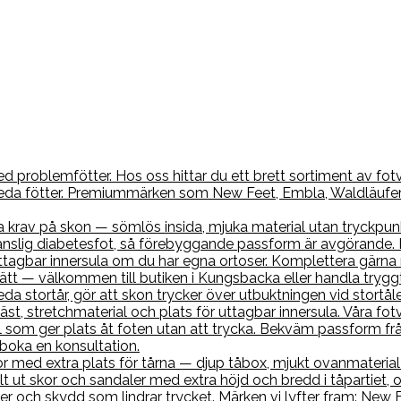
 problemfötter. Hos oss hittar du ett brett sortiment av fotvä
 breda fötter. Premiummärken som New Feet, Embla, Waldläufe
a krav på skon — sömlös insida, mjuka material utan tryckpun
nslig diabetesfot, så förebyggande passform är avgörande. H
r uttagbar innersula om du har egna ortoser. Komplettera gä
 rätt — välkommen till butiken i Kungsbacka eller handla tryggt
neda stortår, gör att skon trycker över utbuktningen vid stort
, stretchmaterial och plats för uttagbar innersula. Våra fotv
 som ger plats åt foten utan att trycka. Bekväm passform frå
 boka en konsultation.
med extra plats för tårna — djup tåbox, mjukt ovanmaterial o
lt ut skor och sandaler med extra höjd och bredd i tåpartiet, 
er och skydd som lindrar trycket. Märken vi lyfter fram: New