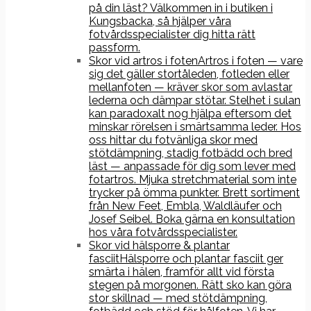
på din läst? Välkommen in i butiken i
Kungsbacka, så hjälper våra
fotvårdsspecialister dig hitta rätt
passform.
Skor vid artros i foten
Artros i foten — vare
sig det gäller stortåleden, fotleden eller
mellanfoten — kräver skor som avlastar
lederna och dämpar stötar. Stelhet i sulan
kan paradoxalt nog hjälpa eftersom det
minskar rörelsen i smärtsamma leder. Hos
oss hittar du fotvänliga skor med
stötdämpning, stadig fotbädd och bred
läst — anpassade för dig som lever med
fotartros. Mjuka stretchmaterial som inte
trycker på ömma punkter. Brett sortiment
från New Feet, Embla, Waldläufer och
Josef Seibel. Boka gärna en konsultation
hos våra fotvårdsspecialister.
Skor vid hälsporre & plantar
fasciit
Hälsporre och plantar fasciit ger
smärta i hälen, framför allt vid första
stegen på morgonen. Rätt sko kan göra
stor skillnad — med stötdämpning,