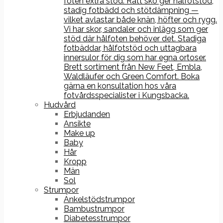
foten extra stöd. Rätt sko ger hålfotstöd,
stadig fotbädd och stötdämpning —
vilket avlastar både knän, höfter och rygg.
Vi har skor, sandaler och inlägg som ger
stöd där hålfoten behöver det. Stadiga
fotbäddar, hålfotstöd och uttagbara
innersulor för dig som har egna ortoser.
Brett sortiment från New Feet, Embla,
Waldläufer och Green Comfort. Boka
gärna en konsultation hos våra
fotvårdsspecialister i Kungsbacka.
Hudvård
Erbjudanden
Ansikte
Make up
Baby
Hår
Kropp
Män
Sol
Strumpor
Ankelstödstrumpor
Bambustrumpor
Diabetesstrumpor