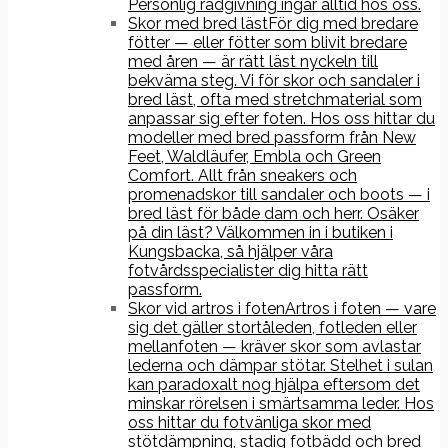
Personlig rådgivning ingår alltid hos oss.
Skor med bred läst
För dig med bredare
fötter — eller fötter som blivit bredare
med åren — är rätt läst nyckeln till
bekväma steg. Vi för skor och sandaler i
bred läst, ofta med stretchmaterial som
anpassar sig efter foten. Hos oss hittar du
modeller med bred passform från New
Feet, Waldläufer, Embla och Green
Comfort. Allt från sneakers och
promenadskor till sandaler och boots — i
bred läst för både dam och herr. Osäker
på din läst? Välkommen in i butiken i
Kungsbacka, så hjälper våra
fotvårdsspecialister dig hitta rätt
passform.
Skor vid artros i foten
Artros i foten — vare
sig det gäller stortåleden, fotleden eller
mellanfoten — kräver skor som avlastar
lederna och dämpar stötar. Stelhet i sulan
kan paradoxalt nog hjälpa eftersom det
minskar rörelsen i smärtsamma leder. Hos
oss hittar du fotvänliga skor med
stötdämpning, stadig fotbädd och bred