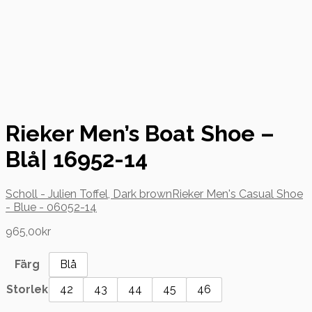
Rieker Men’s Boat Shoe –
Blå| 16952-14
Scholl - Julien Toffel, Dark brown
Rieker Men's Casual Shoe
- Blue - 06052-14
965,00
kr
Färg
Blå
Storlek
42
43
44
45
46