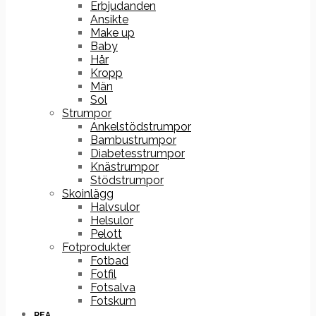
Erbjudanden
Ansikte
Make up
Baby
Hår
Kropp
Män
Sol
Strumpor
Ankelstödstrumpor
Bambustrumpor
Diabetesstrumpor
Knästrumpor
Stödstrumpor
Skoinlägg
Halvsulor
Helsulor
Pelott
Fotprodukter
Fotbad
Fotfil
Fotsalva
Fotskum
REA