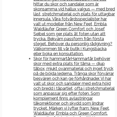
hittar du skor och sandaler som är
skonsamma vid hallux valgus — med bred
läst, stretchmaterial och plats för uttagbar
innersula. Våra fotvårdsspecialister har
valt ut modeller från New Feet, Embla,
Waldläufer, Green Comfort och Josef
Seibel som ger plats åt foten utan att
trycka. Bekväm passform från första
steget. Behöver du personlig rådgivning?
Välkommen till vår butik i Kungsbacka
eller boka en konsultation.
Skor för hammartår
Hammartår behöver
skor med extra plats för tårna — djup
tåbox, mjukt ovanmaterial och inget tryck
på de böjda lederna. Trånga skor förvärrar
besvären och kan ge förhårdnader. Vi har
valt ut skor och sandaler med extra höjd
och bredd i tåpartiet, ofta i stretchmaterial
som anpassar sig efter foten. Som
komplement finns avlastningar,
tåkorrektioner och skydd som lindrar
trycket. Märken vi lyfter fram: New Feet,
Waldläufer, Embla och Green Comfort.