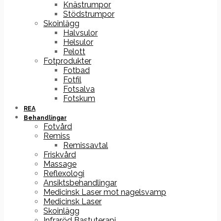
Knästrumpor
Stödstrumpor
Skoinlägg
Halvsulor
Helsulor
Pelott
Fotprodukter
Fotbad
Fotfil
Fotsalva
Fotskum
REA
Behandlingar
Fotvård
Remiss
Remissavtal
Friskvård
Massage
Reflexologi
Ansiktsbehandlingar
Medicinsk Laser mot nagelsvamp
Medicinsk Laser
Skoinlägg
Infraröd Bastuterapi