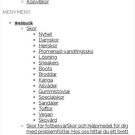
Köpvillkor
MENY
MENY
Webbutik
Skor
Nyhet
Damskor
Herrskor
Promenad-vandringssko
Löpning
Sneakers
Boots
Broddar
Känga
Allväder
Gummistövlar
Specialskor
Sandaler
Tofflor
Vegan
Skovård
Skor för fotbesvär
Skor och hjälpmedel för dig
med problemfötter. Hos oss hittar du ett brett