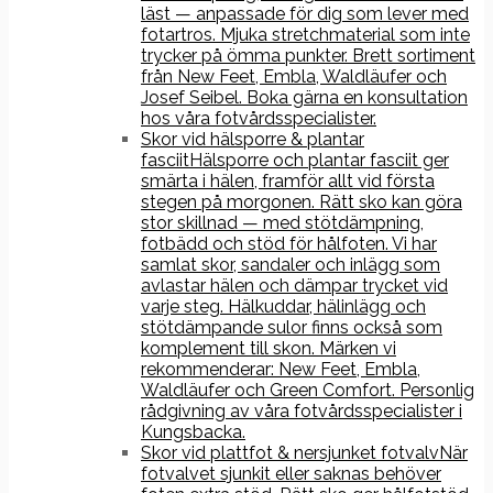
läst — anpassade för dig som lever med
fotartros. Mjuka stretchmaterial som inte
trycker på ömma punkter. Brett sortiment
från New Feet, Embla, Waldläufer och
Josef Seibel. Boka gärna en konsultation
hos våra fotvårdsspecialister.
Skor vid hälsporre & plantar
fasciit
Hälsporre och plantar fasciit ger
smärta i hälen, framför allt vid första
stegen på morgonen. Rätt sko kan göra
stor skillnad — med stötdämpning,
fotbädd och stöd för hålfoten. Vi har
samlat skor, sandaler och inlägg som
avlastar hälen och dämpar trycket vid
varje steg. Hälkuddar, hälinlägg och
stötdämpande sulor finns också som
komplement till skon. Märken vi
rekommenderar: New Feet, Embla,
Waldläufer och Green Comfort. Personlig
rådgivning av våra fotvårdsspecialister i
Kungsbacka.
Skor vid plattfot & nersjunket fotvalv
När
fotvalvet sjunkit eller saknas behöver