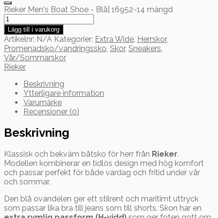
Rieker Men's Boat Shoe - Blå| 16952-14 mängd
Lägg till i varukorg
Artikelnr:
N/A
Kategorier:
Extra Wide
,
Herrskor
,
Promenadsko/vandringssko
,
Skor
,
Sneakers
,
Vår/Sommarskor
Rieker
Beskrivning
Ytterligare information
Varumärke
Recensioner (0)
Beskrivning
Klassisk och bekväm båtsko för herr från
Rieker
.
Modellen kombinerar en tidlös design med hög komfort
och passar perfekt för både vardag och fritid under vår
och sommar.
Den blå ovandelen ger ett stilrent och maritimt uttryck
som passar lika bra till jeans som till shorts. Skon har en
extra rymlig passform (H-vidd)
som ger foten gott om