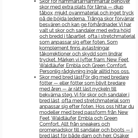
Skor för hammartår
Hammartår behöver
skor med extra plats för tårna — djup
tåbox, mjukt ovanmaterial och inget tryck
på de böjda lederna. Trånga skor förvärrar
besvären och kan ge förhårdnader. Vi har
valt ut skor och sandaler med extra höjd
och bredd i tåpartiet, ofta i stretchmaterial
som anpassar sig efter foten. Som
komplement finns avlastningar,
tåkorrektioner och skydd som lindrar
trycket. Märken vi lyfter fram: New Feet,
Waldläufer, Embla och Green Comfort.
Personlig rådgivning ingår alltid hos oss.
Skor med bred läst
För dig med bredare
fötter — eller fötter som blivit bredare
med åren — är rätt läst nyckeln till
bekväma steg. Vi för skor och sandaler i
bred läst, ofta med stretchmaterial som
anpassar sig efter foten. Hos oss hittar du
modeller med bred passform från New
Feet, Waldläufer, Embla och Green
Comfort. Allt från sneakers och
promenadskor till sandaler och boots — i
bred läst för både dam och herr. Osäker