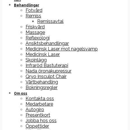
Behandlingar
Fotvård
Remiss
Remissavtal
Friskvård
Massage
Reflexologi
Ansiktsbehandlingar
Medicinsk Laser mot nagelsvamp
Medicinsk Laser
Skoinlägg
Infraröd Bastuterapi
Nada öronakupressur
Qryo Insculpt Chair
Vårtbehandling
Bokningsregler
Om oss
Kontakta oss
Medarbetare
Autogiro
Presentkort
Jobba hos oss
Öppettider