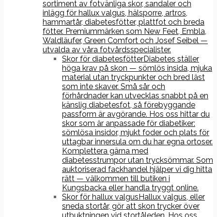
sortiment av fotvänliga skor, sandaler och
inlägg för hallux valgus, hälsporre, artros,
hammartår, diabetesfötter, plattfot och breda
fötter. Premiummärken som New Feet, Embla,
Waldläufer, Green Comfort och Josef Seibel —
utvalda av våra fotvårdsspecialister.
Skor för diabetesfötter
Diabetes ställer
höga krav på skon — sömlös insida, mjuka
material utan tryckpunkter och bred läst
som inte skaver. Små sår och
förhårdnader kan utvecklas snabbt på en
känslig diabetesfot, så förebyggande
passform är avgörande. Hos oss hittar du
skor som är anpassade för diabetiker:
sömlösa insidor, mjukt foder och plats för
uttagbar innersula om du har egna ortoser.
Komplettera gärna med
diabetesstrumpor utan trycksömmar. Som
auktoriserad fackhandel hjälper vi dig hitta
rätt — välkommen till butiken i
Kungsbacka eller handla tryggt online.
Skor för hallux valgus
Hallux valgus, eller
sneda stortår, gör att skon trycker över
utbuktningen vid stortåleden. Hos oss