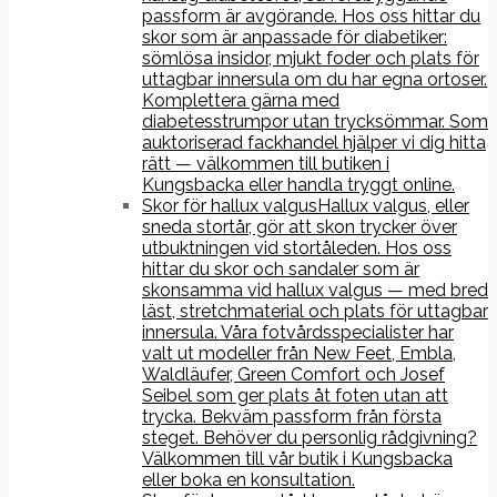
passform är avgörande. Hos oss hittar du
skor som är anpassade för diabetiker:
sömlösa insidor, mjukt foder och plats för
uttagbar innersula om du har egna ortoser.
Komplettera gärna med
diabetesstrumpor utan trycksömmar. Som
auktoriserad fackhandel hjälper vi dig hitta
rätt — välkommen till butiken i
Kungsbacka eller handla tryggt online.
Skor för hallux valgus
Hallux valgus, eller
sneda stortår, gör att skon trycker över
utbuktningen vid stortåleden. Hos oss
hittar du skor och sandaler som är
skonsamma vid hallux valgus — med bred
läst, stretchmaterial och plats för uttagbar
innersula. Våra fotvårdsspecialister har
valt ut modeller från New Feet, Embla,
Waldläufer, Green Comfort och Josef
Seibel som ger plats åt foten utan att
trycka. Bekväm passform från första
steget. Behöver du personlig rådgivning?
Välkommen till vår butik i Kungsbacka
eller boka en konsultation.