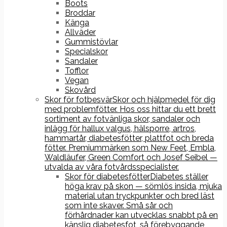
Boots
Broddar
Känga
Allväder
Gummistövlar
Specialskor
Sandaler
Tofflor
Vegan
Skovård
Skor för fotbesvär
Skor och hjälpmedel för dig
med problemfötter. Hos oss hittar du ett brett
sortiment av fotvänliga skor, sandaler och
inlägg för hallux valgus, hälsporre, artros,
hammartår, diabetesfötter, plattfot och breda
fötter. Premiummärken som New Feet, Embla,
Waldläufer, Green Comfort och Josef Seibel —
utvalda av våra fotvårdsspecialister.
Skor för diabetesfötter
Diabetes ställer
höga krav på skon — sömlös insida, mjuka
material utan tryckpunkter och bred läst
som inte skaver. Små sår och
förhårdnader kan utvecklas snabbt på en
känslig diabetesfot, så förebyggande