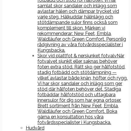
fotbädd och stöd för hålfoten. Vi har
samlat skor, sandaler och inlägg som
avlastar hälen och dämpar trycket vid
varje steg. Hälkuddar, hälinlägg och
stötdämpande sulor finns också som
komplement till skon. Märken vi
rekommenderar: New Feet, Embla,
Waldläufer och Green Comfort. Personlig
rådgivning av våra fotvårdsspecialister i
Kungsbacka.
Skor vid plattfot & nersjunket fotvalv
När
fotvalvet sjunkit eller saknas behöver
foten extra stöd. Rätt sko ger hålfotstöd,
stadig fotbädd och stötdämpning —
vilket avlastar både knän, höfter och rygg.
Vi har skor, sandaler och inlägg som ger
stöd där hålfoten behöver det. Stadiga
fotbäddar, hålfotstöd och uttagbara
innersulor för dig som har egna ortoser.
Brett sortiment från New Feet, Embla,
Waldläufer och Green Comfort. Boka
gärna en konsultation hos våra
fotvårdsspecialister i Kungsbacka.
Hudvård