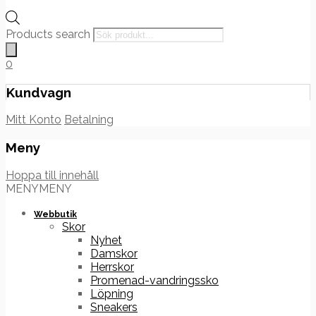
Products search
0
Kundvagn
Mitt Konto
Betalning
Meny
Hoppa till innehåll
MENY
MENY
Webbutik
Skor
Nyhet
Damskor
Herrskor
Promenad-vandringssko
Löpning
Sneakers