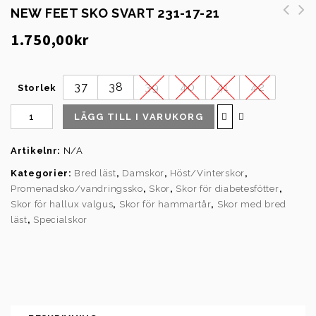
NEW FEET SKO SVART 231-17-21
1.750,00
kr
37
38
39
40
41
42
Storlek
LÄGG TILL I VARUKORG
Artikelnr:
N/A
Kategorier:
Bred läst
,
Damskor
,
Höst/Vinterskor
,
Promenadsko/vandringssko
,
Skor
,
Skor för diabetesfötter
,
Skor för hallux valgus
,
Skor för hammartår
,
Skor med bred
läst
,
Specialskor