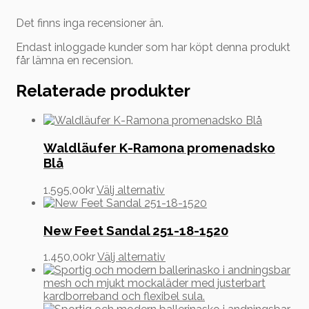
Det finns inga recensioner än.
Endast inloggade kunder som har köpt denna produkt
får lämna en recension.
Relaterade produkter
Waldläufer K-Ramona promenadsko
Blå
Den
1.595,00
kr
Välj alternativ
här
produkten
har
New Feet Sandal 251-18-1520
flera
varianter.
Den
1.450,00
kr
Välj alternativ
De
här
olika
produkten
alternativen
har
kan
flera