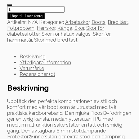
New
Feet
Lägg till i varukorg
Känga
Artikelnr:
N/A
Kategorier:
Arbetsskor
,
Boots
,
Bred läst
,
med
Fotproblem
,
Herrskor
,
Känga
,
Skor
,
Skor för
karborre
diabetesfötter
,
Skor för hallux valgus
,
Skor för
242-
hammartår
,
Skor med bred läst
34-
210
mängd
Beskrivning
Ytterligare information
Varumärke
Recensioner (0)
Beskrivning
Upptäck den perfekta kombinationen av stil och
komfort med vår boot som är utrustad med två
praktiska kardborreband. Den mjuka Picos©-fodringen
ger en lyxig känsla, medan yttersulan i PU med
medium rullfunktion säkerställer en lätt och smidig
gång. Den avtagbara 6 mm stötdämpande
Protektor® innersulan ger extra stöd och dämpning,