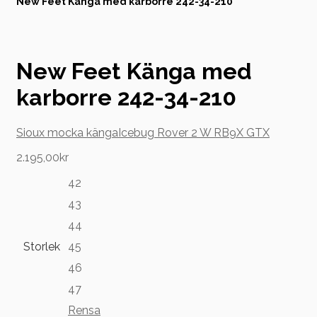
New Feet Känga med karborre 242-34-210
till
innehåll
New Feet Känga med
karborre 242-34-210
Sioux mocka känga
Icebug Rover 2 W RB9X GTX
2.195,00
kr
42
43
44
Storlek
45
46
47
Rensa