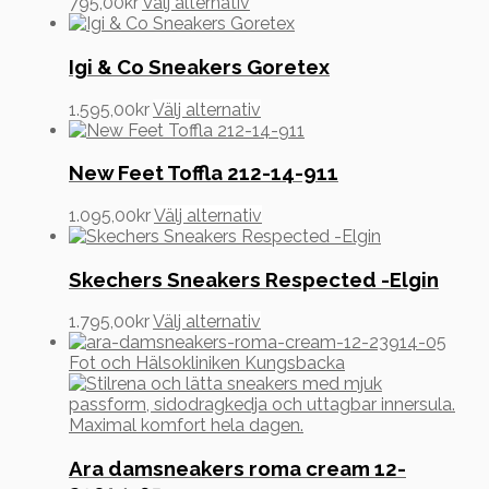
Den
795,00
kr
Välj alternativ
alternativen
här
kan
produkten
väljas
har
Igi & Co Sneakers Goretex
på
flera
produktsidan
varianter.
Den
1.595,00
kr
Välj alternativ
De
här
olika
produkten
alternativen
har
New Feet Toffla 212-14-911
kan
flera
väljas
varianter.
Den
1.095,00
kr
Välj alternativ
på
De
här
produktsidan
olika
produkten
alternativen
har
Skechers Sneakers Respected -Elgin
kan
flera
väljas
varianter.
Den
1.795,00
kr
Välj alternativ
på
De
här
produktsidan
olika
produkten
alternativen
har
kan
flera
väljas
varianter.
på
De
produktsidan
olika
Ara damsneakers roma cream 12-
alternativen