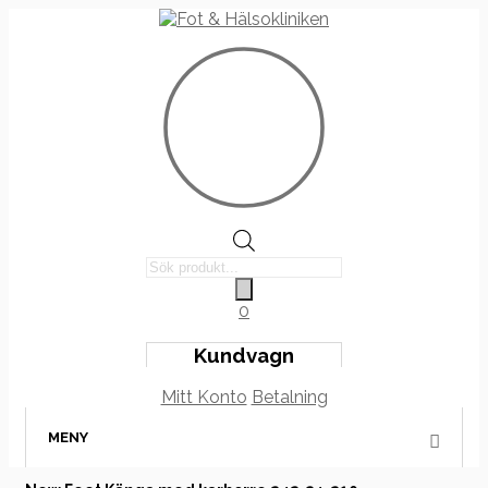
Products
search
0
Kundvagn
Mitt Konto
Betalning
MENY
Hoppa