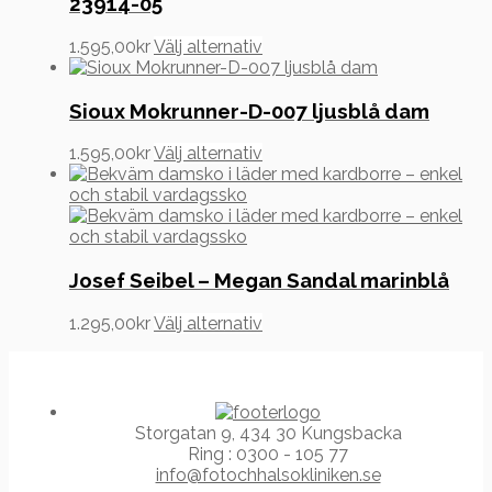
23914-05
kan
väljas
Den
1.595,00
kr
Välj alternativ
på
här
produktsidan
produkten
har
Sioux Mokrunner-D-007 ljusblå dam
flera
varianter.
Den
1.595,00
kr
Välj alternativ
De
här
olika
produkten
alternativen
har
kan
flera
väljas
varianter.
på
De
Josef Seibel – Megan Sandal marinblå
produktsidan
olika
alternativen
Den
1.295,00
kr
Välj alternativ
kan
här
väljas
produkten
på
har
produktsidan
flera
varianter.
Storgatan 9, 434 30 Kungsbacka
De
Ring : 0300 - 105 77
olika
info@fotochhalsokliniken.se
alternativen