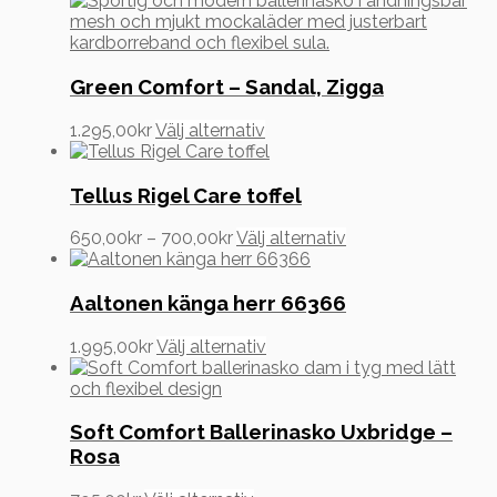
väljas
varianter.
på
De
produktsidan
olika
alternativen
Green Comfort – Sandal, Zigga
kan
väljas
Den
1.295,00
kr
Välj alternativ
på
här
produktsidan
produkten
har
Tellus Rigel Care toffel
flera
varianter.
Prisintervall:
Den
650,00
kr
–
700,00
kr
Välj alternativ
De
650,00kr
här
olika
till
produkten
alternativen
700,00kr
har
Aaltonen känga herr 66366
kan
flera
väljas
varianter.
Den
1.995,00
kr
Välj alternativ
på
De
här
produktsidan
olika
produkten
alternativen
har
kan
flera
Soft Comfort Ballerinasko Uxbridge –
väljas
varianter.
Rosa
på
De
produktsidan
olika