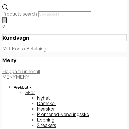
Products search
0
Kundvagn
Mitt Konto
Betalning
Meny
Hoppa till innehåll
MENY
MENY
Webbutik
Skor
Nyhet
Damskor
Herrskor
Promenad-vandringssko
Löpning
Sneakers