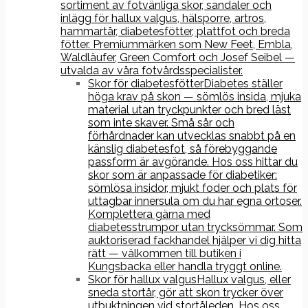
sortiment av fotvänliga skor, sandaler och
inlägg för hallux valgus, hälsporre, artros,
hammartår, diabetesfötter, plattfot och breda
fötter. Premiummärken som New Feet, Embla,
Waldläufer, Green Comfort och Josef Seibel —
utvalda av våra fotvårdsspecialister.
Skor för diabetesfötter
Diabetes ställer
höga krav på skon — sömlös insida, mjuka
material utan tryckpunkter och bred läst
som inte skaver. Små sår och
förhårdnader kan utvecklas snabbt på en
känslig diabetesfot, så förebyggande
passform är avgörande. Hos oss hittar du
skor som är anpassade för diabetiker:
sömlösa insidor, mjukt foder och plats för
uttagbar innersula om du har egna ortoser.
Komplettera gärna med
diabetesstrumpor utan trycksömmar. Som
auktoriserad fackhandel hjälper vi dig hitta
rätt — välkommen till butiken i
Kungsbacka eller handla tryggt online.
Skor för hallux valgus
Hallux valgus, eller
sneda stortår, gör att skon trycker över
utbuktningen vid stortåleden. Hos oss