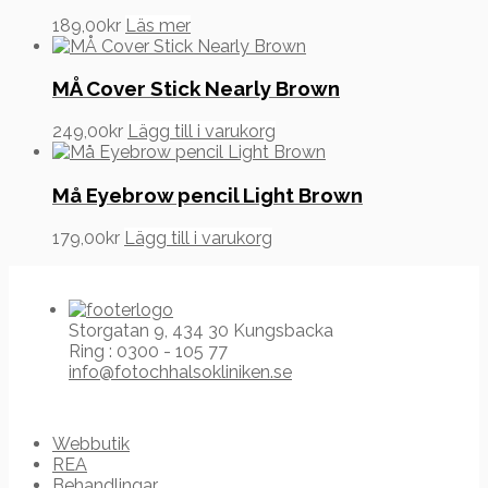
189,00
kr
Läs mer
MÅ Cover Stick Nearly Brown
249,00
kr
Lägg till i varukorg
Må Eyebrow pencil Light Brown
179,00
kr
Lägg till i varukorg
Storgatan 9, 434 30 Kungsbacka
Ring : 0300 - 105 77
info@fotochhalsokliniken.se
Webbutik
REA
Behandlingar