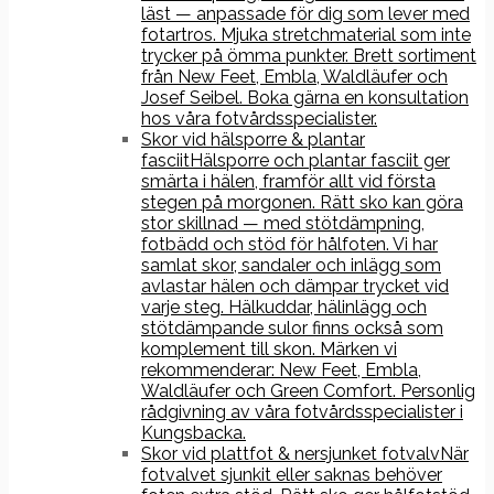
läst — anpassade för dig som lever med
fotartros. Mjuka stretchmaterial som inte
trycker på ömma punkter. Brett sortiment
från New Feet, Embla, Waldläufer och
Josef Seibel. Boka gärna en konsultation
hos våra fotvårdsspecialister.
Skor vid hälsporre & plantar
fasciit
Hälsporre och plantar fasciit ger
smärta i hälen, framför allt vid första
stegen på morgonen. Rätt sko kan göra
stor skillnad — med stötdämpning,
fotbädd och stöd för hålfoten. Vi har
samlat skor, sandaler och inlägg som
avlastar hälen och dämpar trycket vid
varje steg. Hälkuddar, hälinlägg och
stötdämpande sulor finns också som
komplement till skon. Märken vi
rekommenderar: New Feet, Embla,
Waldläufer och Green Comfort. Personlig
rådgivning av våra fotvårdsspecialister i
Kungsbacka.
Skor vid plattfot & nersjunket fotvalv
När
fotvalvet sjunkit eller saknas behöver