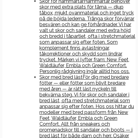
Skor för hammartår
Hammartår behöver
skor med extra plats för tårna — djup
tåbox, mjukt ovanmaterial och inget tryck
på de böjda lederna. Trånga skor förvärrar
besvären och kan ge förhårdnader. Vi har
valt ut skor och sandaler med extra höjd
och bredd i tåpartiet, ofta i stretchmaterial
som anpassar sig efter foten. Som
komplement finns avlastningar,
tåkorrektioner och skydd som lindrar
trycket. Märken vi lyfter fram: New Feet,
Waldläufer, Embla och Green Comfort.
Personlig rådgivning ingår alltid hos oss.
Skor med bred läst
För dig med bredare
fötter — eller fötter som blivit bredare
med åren — är rätt läst nyckeln till
bekväma steg. Vi för skor och sandaler i
bred läst, ofta med stretchmaterial som
anpassar sig efter foten. Hos oss hittar du
modeller med bred passform från New
Feet, Waldläufer, Embla och Green
Comfort. Allt från sneakers och
promenadskor till sandaler och boots — i
bred läst för både dam och herr. Osäker