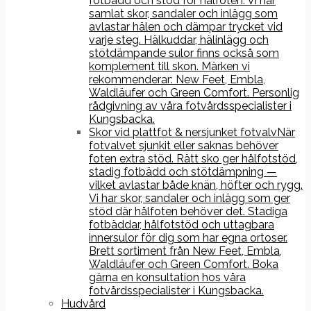
fotbädd och stöd för hålfoten. Vi har
samlat skor, sandaler och inlägg som
avlastar hälen och dämpar trycket vid
varje steg. Hälkuddar, hälinlägg och
stötdämpande sulor finns också som
komplement till skon. Märken vi
rekommenderar: New Feet, Embla,
Waldläufer och Green Comfort. Personlig
rådgivning av våra fotvårdsspecialister i
Kungsbacka.
Skor vid plattfot & nersjunket fotvalv
När
fotvalvet sjunkit eller saknas behöver
foten extra stöd. Rätt sko ger hålfotstöd,
stadig fotbädd och stötdämpning —
vilket avlastar både knän, höfter och rygg.
Vi har skor, sandaler och inlägg som ger
stöd där hålfoten behöver det. Stadiga
fotbäddar, hålfotstöd och uttagbara
innersulor för dig som har egna ortoser.
Brett sortiment från New Feet, Embla,
Waldläufer och Green Comfort. Boka
gärna en konsultation hos våra
fotvårdsspecialister i Kungsbacka.
Hudvård