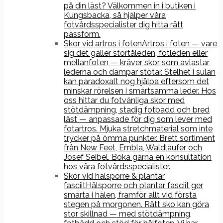
på din läst? Välkommen in i butiken i
Kungsbacka, så hjälper våra
fotvårdsspecialister dig hitta rätt
passform.
Skor vid artros i foten
Artros i foten — vare
sig det gäller stortåleden, fotleden eller
mellanfoten — kräver skor som avlastar
lederna och dämpar stötar. Stelhet i sulan
kan paradoxalt nog hjälpa eftersom det
minskar rörelsen i smärtsamma leder. Hos
oss hittar du fotvänliga skor med
stötdämpning, stadig fotbädd och bred
läst — anpassade för dig som lever med
fotartros. Mjuka stretchmaterial som inte
trycker på ömma punkter. Brett sortiment
från New Feet, Embla, Waldläufer och
Josef Seibel. Boka gärna en konsultation
hos våra fotvårdsspecialister.
Skor vid hälsporre & plantar
fasciit
Hälsporre och plantar fasciit ger
smärta i hälen, framför allt vid första
stegen på morgonen. Rätt sko kan göra
stor skillnad — med stötdämpning,