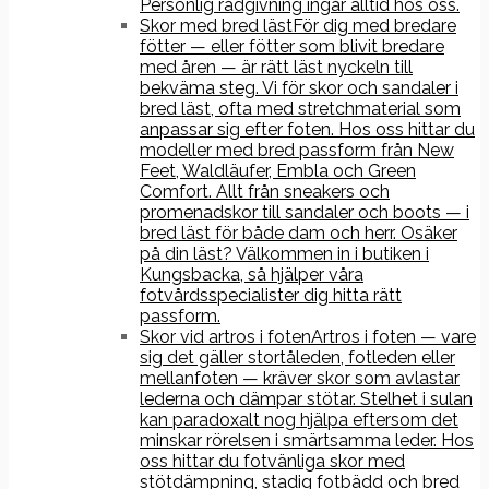
Personlig rådgivning ingår alltid hos oss.
Skor med bred läst
För dig med bredare
fötter — eller fötter som blivit bredare
med åren — är rätt läst nyckeln till
bekväma steg. Vi för skor och sandaler i
bred läst, ofta med stretchmaterial som
anpassar sig efter foten. Hos oss hittar du
modeller med bred passform från New
Feet, Waldläufer, Embla och Green
Comfort. Allt från sneakers och
promenadskor till sandaler och boots — i
bred läst för både dam och herr. Osäker
på din läst? Välkommen in i butiken i
Kungsbacka, så hjälper våra
fotvårdsspecialister dig hitta rätt
passform.
Skor vid artros i foten
Artros i foten — vare
sig det gäller stortåleden, fotleden eller
mellanfoten — kräver skor som avlastar
lederna och dämpar stötar. Stelhet i sulan
kan paradoxalt nog hjälpa eftersom det
minskar rörelsen i smärtsamma leder. Hos
oss hittar du fotvänliga skor med
stötdämpning, stadig fotbädd och bred