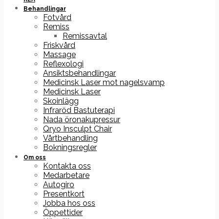
Behandlingar
Fotvård
Remiss
Remissavtal
Friskvård
Massage
Reflexologi
Ansiktsbehandlingar
Medicinsk Laser mot nagelsvamp
Medicinsk Laser
Skoinlägg
Infraröd Bastuterapi
Nada öronakupressur
Qryo Insculpt Chair
Vårtbehandling
Bokningsregler
Om oss
Kontakta oss
Medarbetare
Autogiro
Presentkort
Jobba hos oss
Öppettider