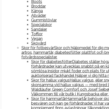
Boots
Broddar
Känga
Allväder
Gummistövlar
Specialskor
Sandaler
Tofflor
Vegan
Skovård
Skor för fotbesvär
Skor och hjälpmedel för dig med
artros, hammartår, diabetesfötter, plattfot och
fotvårdsspecialister.
Skor för diabetesfötter
Diabetes ställer hög
förhårdnader kan utvecklas snabbt på en kä
sömlösa insidor, mjukt foder och plats fö
auktoriserad fackhandel hjälper vi dig hitta
Skor för hallux valgus
Hallux valgus, eller s
skonsamma vid hallux valgus — med bred läst
Waldläufer, Green Comfort och Josef Seibel
Välkommen till vår butik i Kungsbacka eller
Skor för hammartår
Hammartår behöver skor 
besvären och kan ge förhårdnader. Vi har va
komplement finns avlastningar, tåkorrektion