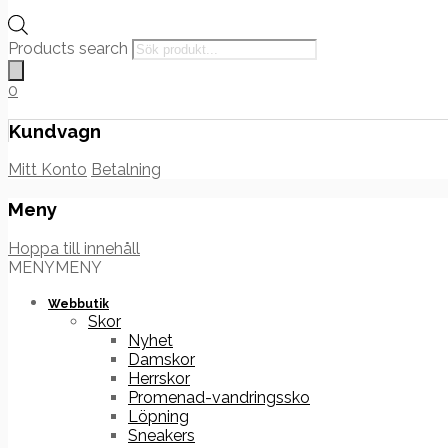
Products search
0
Kundvagn
Mitt Konto
Betalning
Meny
Hoppa till innehåll
MENY
MENY
Webbutik
Skor
Nyhet
Damskor
Herrskor
Promenad-vandringssko
Löpning
Sneakers