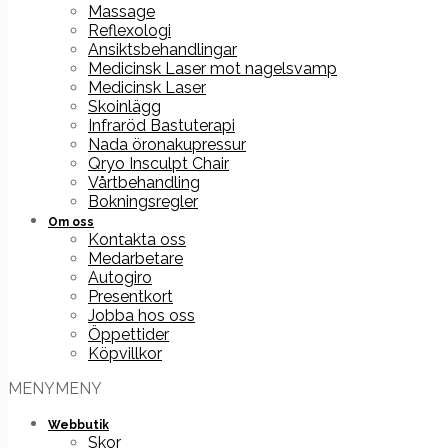
Massage
Reflexologi
Ansiktsbehandlingar
Medicinsk Laser mot nagelsvamp
Medicinsk Laser
Skoinlägg
Infraröd Bastuterapi
Nada öronakupressur
Qryo Insculpt Chair
Vårtbehandling
Bokningsregler
Om oss
Kontakta oss
Medarbetare
Autogiro
Presentkort
Jobba hos oss
Öppettider
Köpvillkor
MENY
MENY
Webbutik
Skor