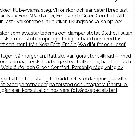
keln till bekväma steg. Vi för skor och sandaler i bred läst,
rån New Feet, Waldläufer, Embla och Green Comfort. Allt
n läst? Välkommen in i butiken i Kungsbacka, så hjälper
r skor som avlastar lederna och dämpar stötar. Stelhet i sulan
iga skor med stötdämpning, stadig fotbädd och bred läst —
ett sortiment från New Feet, Embla, Waldläufer och Josef
ta stegen på morgonen. Rätt sko kan göra stor skillnad — med
och dämpar trycket vid varje steg. Hälkuddar, hälinlägg och
Waldläufer och Green Comfort. Personlig rådgivning av
ko ger hålfotstöd, stadig fotbädd och stötdämpning — vilket
det. Stadiga fotbäddar, hålfotstöd och uttagbara innersulor
gärna en konsultation hos våra fotvårdsspecialister i