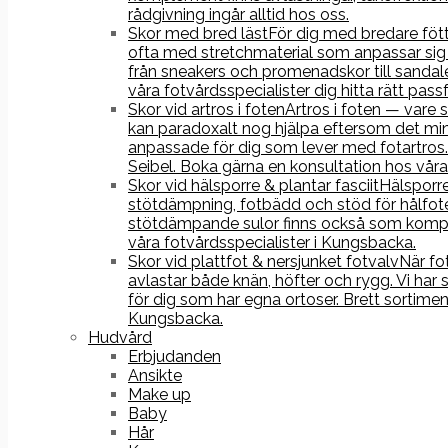
rådgivning ingår alltid hos oss.
Skor med bred läst
För dig med bredare fötte
ofta med stretchmaterial som anpassar sig 
från sneakers och promenadskor till sandale
våra fotvårdsspecialister dig hitta rätt pass
Skor vid artros i foten
Artros i foten — vare 
kan paradoxalt nog hjälpa eftersom det min
anpassade för dig som lever med fotartros.
Seibel. Boka gärna en konsultation hos våra 
Skor vid hälsporre & plantar fasciit
Hälsporre
stötdämpning, fotbädd och stöd för hålfoten
stötdämpande sulor finns också som komple
våra fotvårdsspecialister i Kungsbacka.
Skor vid plattfot & nersjunket fotvalv
När fo
avlastar både knän, höfter och rygg. Vi har
för dig som har egna ortoser. Brett sortime
Kungsbacka.
Hudvård
Erbjudanden
Ansikte
Make up
Baby
Hår