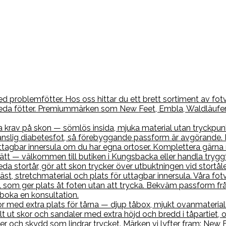
 problemfötter. Hos oss hittar du ett brett sortiment av fotvä
 breda fötter. Premiummärken som New Feet, Embla, Waldläufe
a krav på skon — sömlös insida, mjuka material utan tryckpun
nslig diabetesfot, så förebyggande passform är avgörande. H
r uttagbar innersula om du har egna ortoser. Komplettera gä
 rätt — välkommen till butiken i Kungsbacka eller handla tryggt
neda stortår, gör att skon trycker över utbuktningen vid stort
, stretchmaterial och plats för uttagbar innersula. Våra fotv
 som ger plats åt foten utan att trycka. Bekväm passform frå
 boka en konsultation.
med extra plats för tårna — djup tåbox, mjukt ovanmaterial o
lt ut skor och sandaler med extra höjd och bredd i tåpartiet, 
er och skydd som lindrar trycket. Märken vi lyfter fram: New