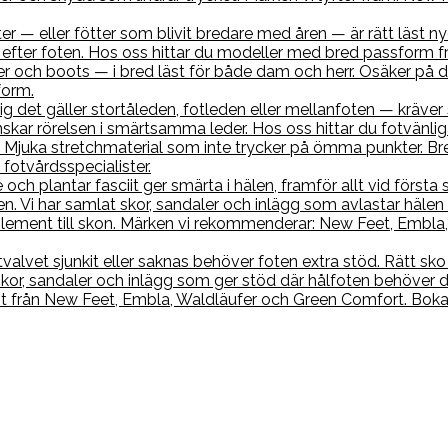
r — eller fötter som blivit bredare med åren — är rätt läst nyc
efter foten. Hos oss hittar du modeller med bred passform f
r och boots — i bred läst för både dam och herr. Osäker på di
form.
sig det gäller stortåleden, fotleden eller mellanfoten — kräve
skar rörelsen i smärtsamma leder. Hos oss hittar du fotvänl
 Mjuka stretchmaterial som inte trycker på ömma punkter. Br
fotvårdsspecialister.
 och plantar fasciit ger smärta i hälen, framför allt vid förs
. Vi har samlat skor, sandaler och inlägg som avlastar hälen 
ment till skon. Märken vi rekommenderar: New Feet, Embla, 
tvalvet sjunkit eller saknas behöver foten extra stöd. Rätt s
 skor, sandaler och inlägg som ger stöd där hålfoten behöver 
nt från New Feet, Embla, Waldläufer och Green Comfort. Boka 