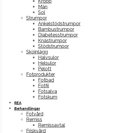
Kropp
Män
Sol
Strumpor
Ankelstödstrumpor
Bambustrumpor
Diabetesstrumpor
Knästrumpor
Stödstrumpor
Skoinlägg
Halvsulor
Helsulor
Pelott
Fotprodukter
Fotbad
Fotfil
Fotsalva
Fotskum
REA
Behandlingar
Fotvård
Remiss
Remissavtal
Friskvård