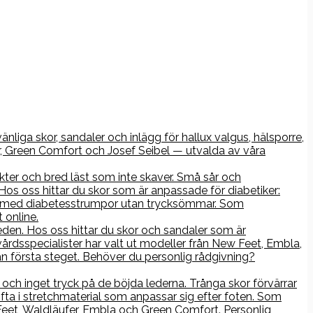
nliga skor, sandaler och inlägg för hallux valgus, hälsporre,
r, Green Comfort och Josef Seibel — utvalda av våra
kter och bred läst som inte skaver. Små sår och
os oss hittar du skor som är anpassade för diabetiker:
rna med diabetesstrumpor utan trycksömmar. Som
 online.
åleden. Hos oss hittar du skor och sandaler som är
årdsspecialister har valt ut modeller från New Feet, Embla,
n första steget. Behöver du personlig rådgivning?
ch inget tryck på de böjda lederna. Trånga skor förvärrar
ofta i stretchmaterial som anpassar sig efter foten. Som
 Feet, Waldläufer, Embla och Green Comfort. Personlig