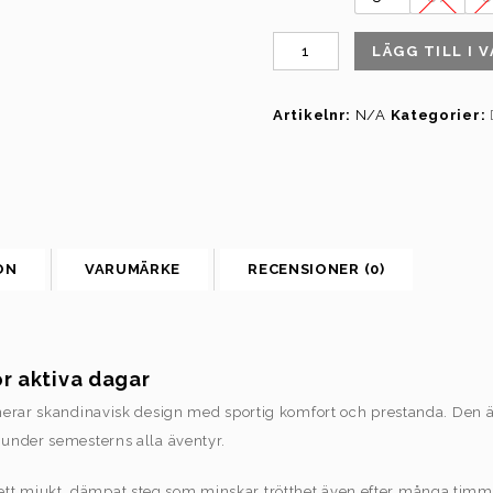
LÄGG TILL I 
Artikelnr:
N/A
Kategorier:
ON
VARUMÄRKE
RECENSIONER (0)
r aktiva dagar
rar skandinavisk design med sportig komfort och prestanda. Den är
under semesterns alla äventyr.
er ett mjukt, dämpat steg som minskar trötthet även efter många tim