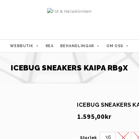
WEBBUTIK
REA
BEHANDLINGAR
OM OSS
ICEBUG SNEAKERS KAIPA RB9X
ICEBUG SNEAKERS KA
1.595,00
kr
36
37
Storlek