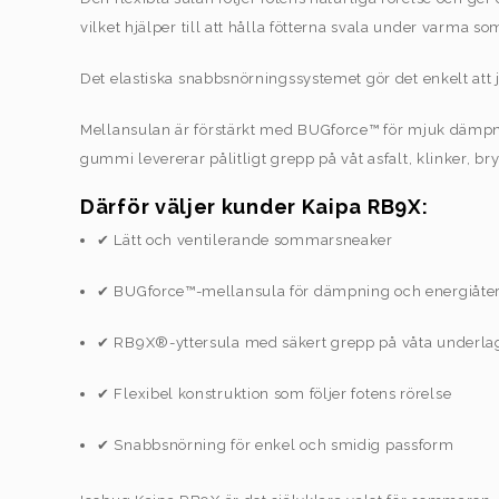
vilket hjälper till att hålla fötterna svala under varma 
Det elastiska snabbsnörningssystemet gör det enkelt att 
Mellansulan är förstärkt med BUGforce™ för mjuk dämpni
gummi levererar pålitligt grepp på våt asfalt, klinker, b
Därför väljer kunder Kaipa RB9X:
✔ Lätt och ventilerande sommarsneaker
✔ BUGforce™-mellansula för dämpning och energiåte
✔ RB9X®-yttersula med säkert grepp på våta underla
✔ Flexibel konstruktion som följer fotens rörelse
✔ Snabbsnörning för enkel och smidig passform