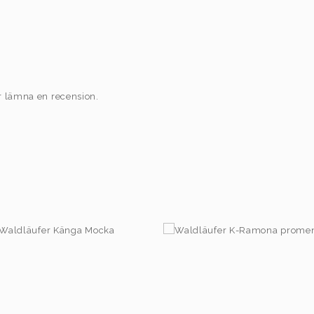
r lämna en recension.
1.795,00
kr
1.595,00
kr