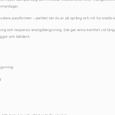
sommardagar.
justera passformen – perfekt när du är på språng och vill ha snabb 
ng och responsiv energiåtergivning. Det ger extra komfort vid lån
ryggor och båtdäck.
rgivning
g