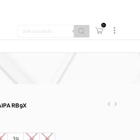
0
IPA RB9X
38
39
40
41