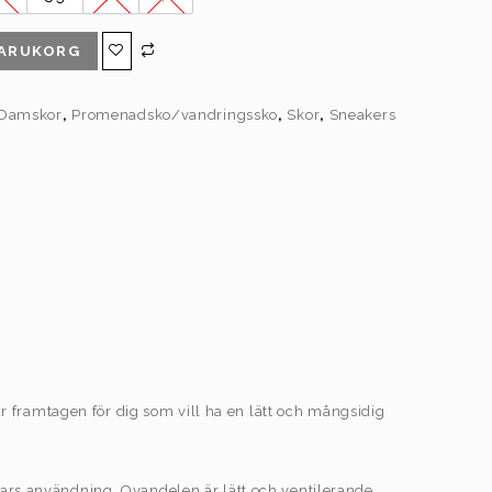
VARUKORG
Damskor
,
Promenadsko/vandringssko
,
Skor
,
Sneakers
 framtagen för dig som vill ha en lätt och mångsidig
mars användning. Ovandelen är lätt och ventilerande,