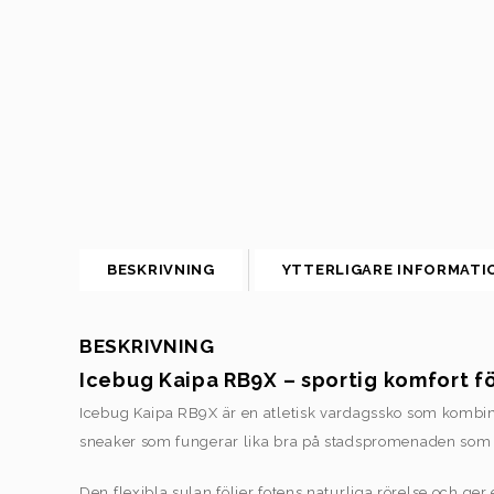
BESKRIVNING
YTTERLIGARE INFORMATI
BESKRIVNING
Icebug Kaipa RB9X – sportig komfort fö
Icebug Kaipa RB9X är en atletisk vardagssko som kombine
sneaker som fungerar lika bra på stadspromenaden som 
Den flexibla sulan följer fotens naturliga rörelse och g