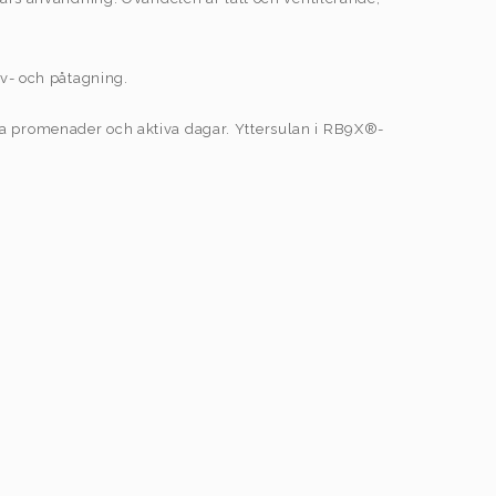
av- och påtagning.
ga promenader och aktiva dagar. Yttersulan i RB9X®-