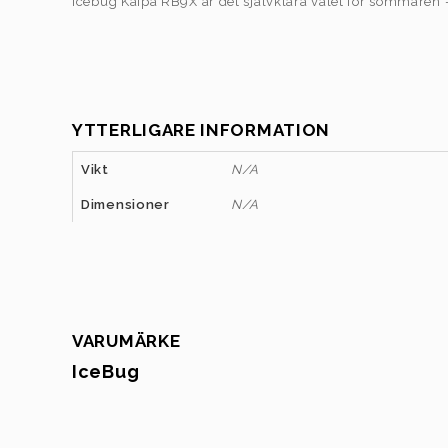
Icebug Kaipa RB9X är det självklara valet för sommaren – 
YTTERLIGARE INFORMATION
Vikt
N/A
Dimensioner
N/A
VARUMÄRKE
IceBug