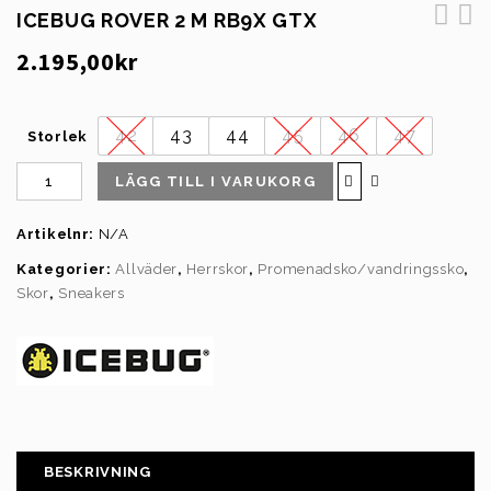
ICEBUG ROVER 2 M RB9X GTX
2.195,00
kr
42
43
44
45
46
47
Storlek
LÄGG TILL I VARUKORG
Artikelnr:
N/A
Kategorier:
Allväder
,
Herrskor
,
Promenadsko/vandringssko
,
Skor
,
Sneakers
BESKRIVNING