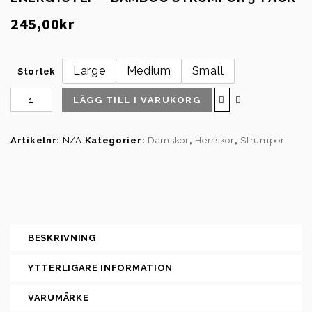
Think! Toffla Cambio 3-000552-
245,00
kr
8010
Large
Medium
Small
Storlek
LÄGG TILL I VARUKORG
Artikelnr:
N/A
Kategorier:
Damskor
,
Herrskor
,
Strumpor
BESKRIVNING
YTTERLIGARE INFORMATION
VARUMÄRKE