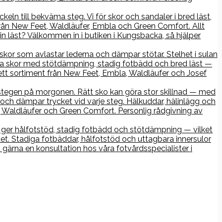
keln till bekväma steg. Vi för skor och sandaler i bred läst,
rån New Feet, Waldläufer, Embla och Green Comfort. Allt
n läst? Välkommen in i butiken i Kungsbacka, så hjälper
r skor som avlastar lederna och dämpar stötar. Stelhet i sulan
iga skor med stötdämpning, stadig fotbädd och bred läst —
ett sortiment från New Feet, Embla, Waldläufer och Josef
ta stegen på morgonen. Rätt sko kan göra stor skillnad — med
och dämpar trycket vid varje steg. Hälkuddar, hälinlägg och
Waldläufer och Green Comfort. Personlig rådgivning av
ko ger hålfotstöd, stadig fotbädd och stötdämpning — vilket
det. Stadiga fotbäddar, hålfotstöd och uttagbara innersulor
gärna en konsultation hos våra fotvårdsspecialister i