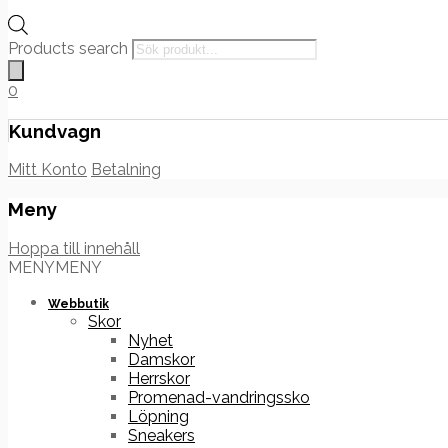
Products search
0
Kundvagn
Mitt Konto
Betalning
Meny
Hoppa till innehåll
MENY
MENY
Webbutik
Skor
Nyhet
Damskor
Herrskor
Promenad-vandringssko
Löpning
Sneakers