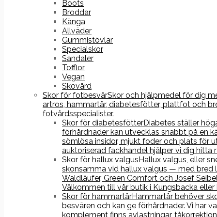
Boots
Broddar
Känga
Allväder
Gummistövlar
Specialskor
Sandaler
Tofflor
Vegan
Skovård
Skor för fotbesvär
Skor och hjälpmedel för dig med
artros, hammartår, diabetesfötter, plattfot och
fotvårdsspecialister.
Skor för diabetesfötter
Diabetes ställer hög
förhårdnader kan utvecklas snabbt på en kä
sömlösa insidor, mjukt foder och plats fö
auktoriserad fackhandel hjälper vi dig hitta
Skor för hallux valgus
Hallux valgus, eller s
skonsamma vid hallux valgus — med bred läst
Waldläufer, Green Comfort och Josef Seibel
Välkommen till vår butik i Kungsbacka eller
Skor för hammartår
Hammartår behöver skor 
besvären och kan ge förhårdnader. Vi har va
komplement finns avlastningar, tåkorrektion