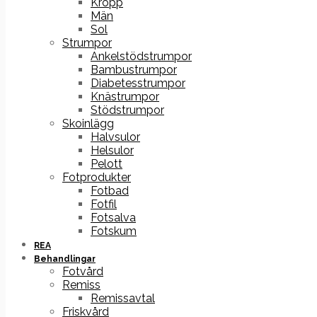
Kropp
Män
Sol
Strumpor
Ankelstödstrumpor
Bambustrumpor
Diabetesstrumpor
Knästrumpor
Stödstrumpor
Skoinlägg
Halvsulor
Helsulor
Pelott
Fotprodukter
Fotbad
Fotfil
Fotsalva
Fotskum
REA
Behandlingar
Fotvård
Remiss
Remissavtal
Friskvård