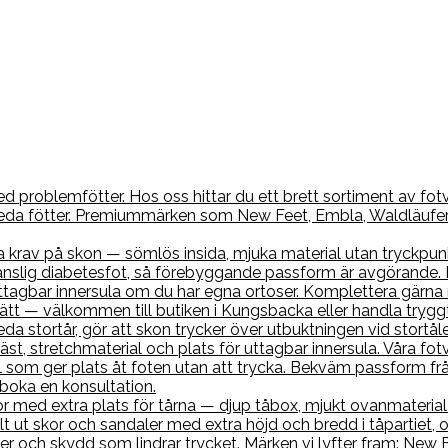
 problemfötter. Hos oss hittar du ett brett sortiment av fotvä
 breda fötter. Premiummärken som New Feet, Embla, Waldläufe
a krav på skon — sömlös insida, mjuka material utan tryckpun
nslig diabetesfot, så förebyggande passform är avgörande. H
r uttagbar innersula om du har egna ortoser. Komplettera gä
 rätt — välkommen till butiken i Kungsbacka eller handla tryggt
neda stortår, gör att skon trycker över utbuktningen vid stort
, stretchmaterial och plats för uttagbar innersula. Våra fotv
 som ger plats åt foten utan att trycka. Bekväm passform frå
 boka en konsultation.
med extra plats för tårna — djup tåbox, mjukt ovanmaterial o
lt ut skor och sandaler med extra höjd och bredd i tåpartiet, 
er och skydd som lindrar trycket. Märken vi lyfter fram: New