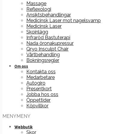
Massage
Reflexologi
Ansiktsbehandlingar
Medicinsk Laser mot nagelsvamp
Medicinsk Laser
Skoinlägg
Infraröd Bastuterapi
Nada öronakupressur
Qryo Insculpt Chair
Vårtbehandling
Bokningsregler
Om oss
Kontakta oss
Medarbetare
Autogiro
Presentkort
Jobba hos oss
Öppettider
Köpvillkor
MENY
MENY
Webbutik
Skor