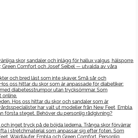
nliga skor, sandaler och inlägg för hallux valgus, hälsporre,
r, Green Comfort och Josef Seibel — utvalda av våra
kter och bred läst som inte skaver. Små sår och
os oss hittar du skor som är anpassade för diabetiker:
rna med diabetesstrumpor utan trycksömmar. Som
 online.
åleden. Hos oss hittar du skor och sandaler som är
årdsspecialister har valt ut modeller från New Feet, Embla,
n första steget. Behöver du personlig rådgivning?
ch inget tryck på de böjda lederna. Trånga skor förvärrar
ofta i stretchmaterial som anpassar sig efter foten. Som
 Feet, Waldläufer, Embla och Green Comfort. Personlig