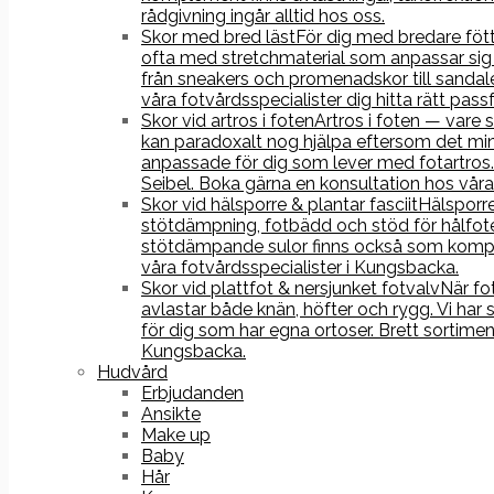
rådgivning ingår alltid hos oss.
Skor med bred läst
För dig med bredare fötte
ofta med stretchmaterial som anpassar sig 
från sneakers och promenadskor till sandale
våra fotvårdsspecialister dig hitta rätt pass
Skor vid artros i foten
Artros i foten — vare 
kan paradoxalt nog hjälpa eftersom det min
anpassade för dig som lever med fotartros.
Seibel. Boka gärna en konsultation hos våra 
Skor vid hälsporre & plantar fasciit
Hälsporre
stötdämpning, fotbädd och stöd för hålfoten
stötdämpande sulor finns också som komple
våra fotvårdsspecialister i Kungsbacka.
Skor vid plattfot & nersjunket fotvalv
När fo
avlastar både knän, höfter och rygg. Vi har
för dig som har egna ortoser. Brett sortime
Kungsbacka.
Hudvård
Erbjudanden
Ansikte
Make up
Baby
Hår