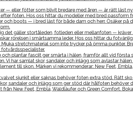
r — eller fötter som blivit bredare med åren — är rätt läst nyc
efter foten. Hos oss hittar du modeller med bred passform f
r och boots — i bred läst för både dam och herr. Osäker på di
form.
sig det gäller stortåleden, fotleden eller mellanfoten — kräve
skar rörelsen i smärtsamma leder. Hos oss hittar du fotvänl
 Mjuka stretchmaterial som inte trycker på ömma punkter. Br
fotvårdsspecialister.
 och plantar fasciit ger smärta i hälen, framför allt vid förs
. Vi har samlat skor, sandaler och inlägg som avlastar hälen 
ment till skon. Märken vi rekommenderar: New Feet, Embla, 
tvalvet sjunkit eller saknas behöver foten extra stöd. Rätt s
 skor, sandaler och inlägg som ger stöd där hålfoten behöver 
nt från New Feet, Embla, Waldläufer och Green Comfort. Boka 