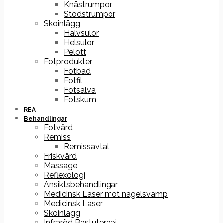
Knästrumpor
Stödstrumpor
Skoinlägg
Halvsulor
Helsulor
Pelott
Fotprodukter
Fotbad
Fotfil
Fotsalva
Fotskum
REA
Behandlingar
Fotvård
Remiss
Remissavtal
Friskvård
Massage
Reflexologi
Ansiktsbehandlingar
Medicinsk Laser mot nagelsvamp
Medicinsk Laser
Skoinlägg
Infraröd Bastuterapi