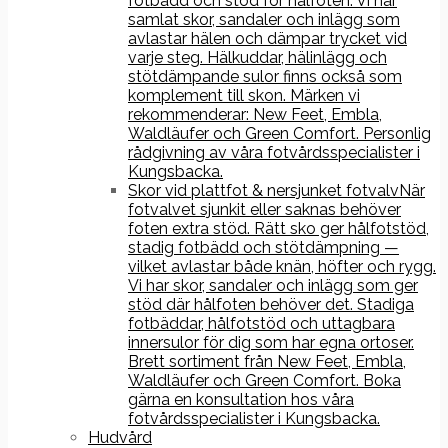
fotbädd och stöd för hålfoten. Vi har
samlat skor, sandaler och inlägg som
avlastar hälen och dämpar trycket vid
varje steg. Hälkuddar, hälinlägg och
stötdämpande sulor finns också som
komplement till skon. Märken vi
rekommenderar: New Feet, Embla,
Waldläufer och Green Comfort. Personlig
rådgivning av våra fotvårdsspecialister i
Kungsbacka.
Skor vid plattfot & nersjunket fotvalv
När
fotvalvet sjunkit eller saknas behöver
foten extra stöd. Rätt sko ger hålfotstöd,
stadig fotbädd och stötdämpning —
vilket avlastar både knän, höfter och rygg.
Vi har skor, sandaler och inlägg som ger
stöd där hålfoten behöver det. Stadiga
fotbäddar, hålfotstöd och uttagbara
innersulor för dig som har egna ortoser.
Brett sortiment från New Feet, Embla,
Waldläufer och Green Comfort. Boka
gärna en konsultation hos våra
fotvårdsspecialister i Kungsbacka.
Hudvård