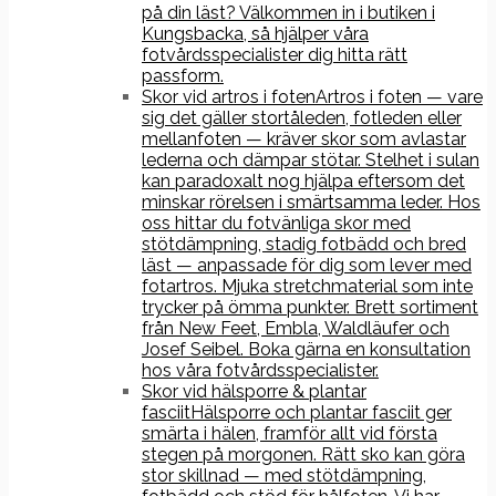
på din läst? Välkommen in i butiken i
Kungsbacka, så hjälper våra
fotvårdsspecialister dig hitta rätt
passform.
Skor vid artros i foten
Artros i foten — vare
sig det gäller stortåleden, fotleden eller
mellanfoten — kräver skor som avlastar
lederna och dämpar stötar. Stelhet i sulan
kan paradoxalt nog hjälpa eftersom det
minskar rörelsen i smärtsamma leder. Hos
oss hittar du fotvänliga skor med
stötdämpning, stadig fotbädd och bred
läst — anpassade för dig som lever med
fotartros. Mjuka stretchmaterial som inte
trycker på ömma punkter. Brett sortiment
från New Feet, Embla, Waldläufer och
Josef Seibel. Boka gärna en konsultation
hos våra fotvårdsspecialister.
Skor vid hälsporre & plantar
fasciit
Hälsporre och plantar fasciit ger
smärta i hälen, framför allt vid första
stegen på morgonen. Rätt sko kan göra
stor skillnad — med stötdämpning,