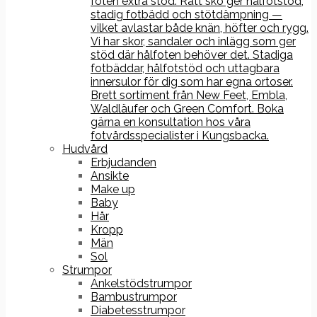
foten extra stöd. Rätt sko ger hålfotstöd,
stadig fotbädd och stötdämpning —
vilket avlastar både knän, höfter och rygg.
Vi har skor, sandaler och inlägg som ger
stöd där hålfoten behöver det. Stadiga
fotbäddar, hålfotstöd och uttagbara
innersulor för dig som har egna ortoser.
Brett sortiment från New Feet, Embla,
Waldläufer och Green Comfort. Boka
gärna en konsultation hos våra
fotvårdsspecialister i Kungsbacka.
Hudvård
Erbjudanden
Ansikte
Make up
Baby
Hår
Kropp
Män
Sol
Strumpor
Ankelstödstrumpor
Bambustrumpor
Diabetesstrumpor