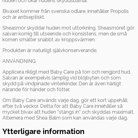
huden och ökar hudens skyddsbarriär.
Bivaxet kommer från svenska odlare, innehåller Propolis
och är antiseptiskt.
Sheasmör skyddar huden mot uttorkning. Sheasmöret gör
salvan kornig till utseende och konsistens, men de små
kornen smälter snabbt av kroppsvärmen.
Produkten är naturligt självkonserverande.
ANVÄNDNING
Applicera rikligt med Baby Care på torr och rengjord hud.
Salvan är exempelvis lämplig vid blöjbyten och som
skydd på vindpinade vinterkinder. Den är även härligt
närande för händer och fötter.
Om Baby Care används varje dag, gör ett kort uppehåll
efter två veckor. Detta för att Baby Care innehåller så
mycket bivax att huden ”stängs in” och skyddas maximalt.
Alternera med Shea Balm som kan användas varje dag.
Ytterligare information