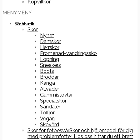
Köpvillkor
MENY
MENY
Webbutik
Skor
Nyhet
Damskor
Herrskor
Promenad-vandringssko
Löpning
Sneakers
Boots
Broddar
Känga
Allväder
Gummistövlar
Specialskor
Sandaler
Tofflor
Vegan
Skovård
Skor för fotbesvär
Skor och hjälpmedel för dig
med problemfötter. Hos oss hittar du ett brett