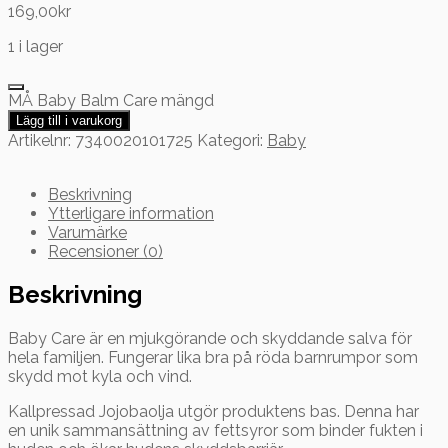
169,00
kr
1 i lager
MÅ Baby Balm Care mängd
Lägg till i varukorg
Artikelnr:
7340020101725
Kategori:
Baby
Beskrivning
Ytterligare information
Varumärke
Recensioner (0)
Beskrivning
Baby Care är en mjukgörande och skyddande salva för
hela familjen. Fungerar lika bra på röda barnrumpor som
skydd mot kyla och vind.
Kallpressad Jojobaolja utgör produktens bas. Denna har
en unik sammansättning av fettsyror som binder fukten i