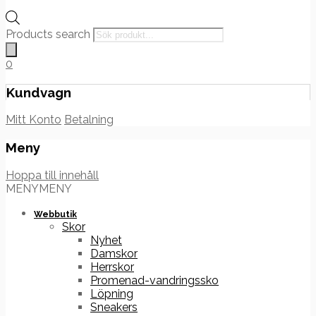
Products search
0
Kundvagn
Mitt Konto
Betalning
Meny
Hoppa till innehåll
MENY
MENY
Webbutik
Skor
Nyhet
Damskor
Herrskor
Promenad-vandringssko
Löpning
Sneakers