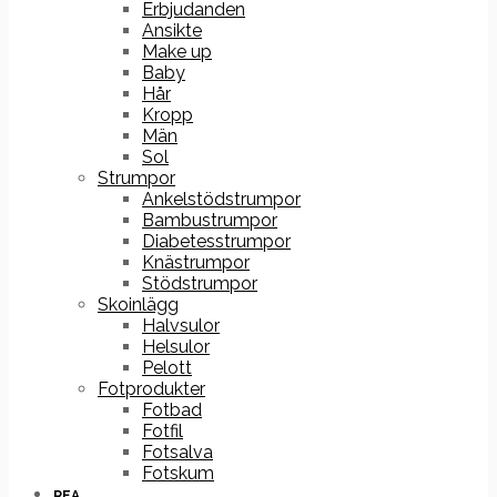
Erbjudanden
Ansikte
Make up
Baby
Hår
Kropp
Män
Sol
Strumpor
Ankelstödstrumpor
Bambustrumpor
Diabetesstrumpor
Knästrumpor
Stödstrumpor
Skoinlägg
Halvsulor
Helsulor
Pelott
Fotprodukter
Fotbad
Fotfil
Fotsalva
Fotskum
REA