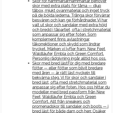
Skor för hammartår
Hammartår behöver
skor med extra plats för tårna — djup
tåbox, mjukt ovanmaterial och inget tryck
på de böjda lederna. Trånga skor förvärrar
besvären och kan ge förhårdnader. Vi har
valt ut skor och sandaler med extra höjd
och bredd i tåpartiet, ofta i stretchmaterial
som anpassar sig efter foten. Som
komplement finns avlastningar,
tåkorrektioner och skydd som lindrar
trycket. Märken vi lyfter fram: New Feet,
Waldläufer, Embla och Green Comfort.
Personlig rådgivning ingår alltid hos oss.
Skor med bred läst
För dig med bredare
fötter — eller fötter som blivit bredare
med åren — är rätt läst nyckeln till
bekväma steg. Vi för skor och sandaler i
bred läst, ofta med stretchmaterial som
anpassar sig efter foten. Hos oss hittar du
modeller med bred passform från New
Feet, Waldläufer, Embla och Green
Comfort. Allt från sneakers och
promenadskor till sandaler och boots — i
bred läst för både dam och herr. Osäker