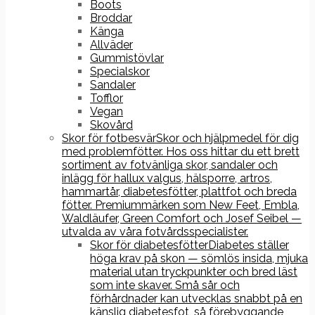
Boots
Broddar
Känga
Allväder
Gummistövlar
Specialskor
Sandaler
Tofflor
Vegan
Skovård
Skor för fotbesvär
Skor och hjälpmedel för dig
med problemfötter. Hos oss hittar du ett brett
sortiment av fotvänliga skor, sandaler och
inlägg för hallux valgus, hälsporre, artros,
hammartår, diabetesfötter, plattfot och breda
fötter. Premiummärken som New Feet, Embla,
Waldläufer, Green Comfort och Josef Seibel —
utvalda av våra fotvårdsspecialister.
Skor för diabetesfötter
Diabetes ställer
höga krav på skon — sömlös insida, mjuka
material utan tryckpunkter och bred läst
som inte skaver. Små sår och
förhårdnader kan utvecklas snabbt på en
känslig diabetesfot, så förebyggande