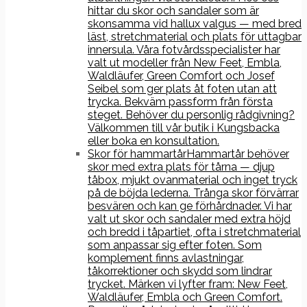
hittar du skor och sandaler som är
skonsamma vid hallux valgus — med bred
läst, stretchmaterial och plats för uttagbar
innersula. Våra fotvårdsspecialister har
valt ut modeller från New Feet, Embla,
Waldläufer, Green Comfort och Josef
Seibel som ger plats åt foten utan att
trycka. Bekväm passform från första
steget. Behöver du personlig rådgivning?
Välkommen till vår butik i Kungsbacka
eller boka en konsultation.
Skor för hammartår
Hammartår behöver
skor med extra plats för tårna — djup
tåbox, mjukt ovanmaterial och inget tryck
på de böjda lederna. Trånga skor förvärrar
besvären och kan ge förhårdnader. Vi har
valt ut skor och sandaler med extra höjd
och bredd i tåpartiet, ofta i stretchmaterial
som anpassar sig efter foten. Som
komplement finns avlastningar,
tåkorrektioner och skydd som lindrar
trycket. Märken vi lyfter fram: New Feet,
Waldläufer, Embla och Green Comfort.