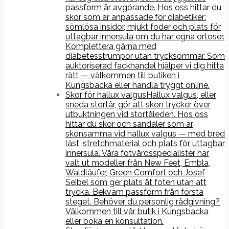
passform är avgörande. Hos oss hittar du
skor som är anpassade för diabetiker:
sömlösa insidor, mjukt foder och plats för
uttagbar innersula om du har egna ortoser.
Komplettera gärna med
diabetesstrumpor utan trycksömmar. Som
auktoriserad fackhandel hjälper vi dig hitta
rätt — välkommen till butiken i
Kungsbacka eller handla tryggt online.
Skor för hallux valgus
Hallux valgus, eller
sneda stortår, gör att skon trycker över
utbuktningen vid stortåleden. Hos oss
hittar du skor och sandaler som är
skonsamma vid hallux valgus — med bred
läst, stretchmaterial och plats för uttagbar
innersula. Våra fotvårdsspecialister har
valt ut modeller från New Feet, Embla,
Waldläufer, Green Comfort och Josef
Seibel som ger plats åt foten utan att
trycka. Bekväm passform från första
steget. Behöver du personlig rådgivning?
Välkommen till vår butik i Kungsbacka
eller boka en konsultation.