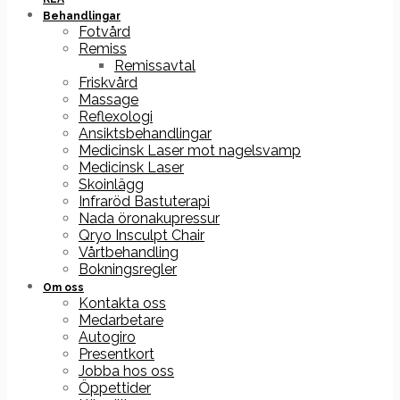
Behandlingar
Fotvård
Remiss
Remissavtal
Friskvård
Massage
Reflexologi
Ansiktsbehandlingar
Medicinsk Laser mot nagelsvamp
Medicinsk Laser
Skoinlägg
Infraröd Bastuterapi
Nada öronakupressur
Qryo Insculpt Chair
Vårtbehandling
Bokningsregler
Om oss
Kontakta oss
Medarbetare
Autogiro
Presentkort
Jobba hos oss
Öppettider