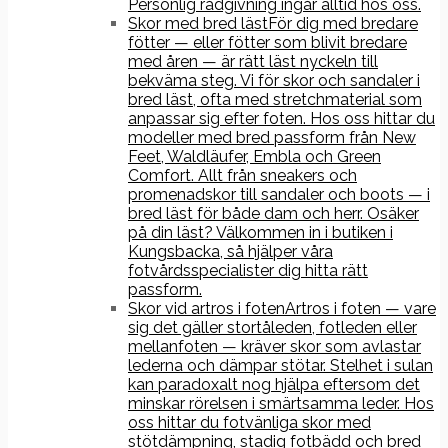
Personlig rådgivning ingår alltid hos oss.
Skor med bred läst
För dig med bredare
fötter — eller fötter som blivit bredare
med åren — är rätt läst nyckeln till
bekväma steg. Vi för skor och sandaler i
bred läst, ofta med stretchmaterial som
anpassar sig efter foten. Hos oss hittar du
modeller med bred passform från New
Feet, Waldläufer, Embla och Green
Comfort. Allt från sneakers och
promenadskor till sandaler och boots — i
bred läst för både dam och herr. Osäker
på din läst? Välkommen in i butiken i
Kungsbacka, så hjälper våra
fotvårdsspecialister dig hitta rätt
passform.
Skor vid artros i foten
Artros i foten — vare
sig det gäller stortåleden, fotleden eller
mellanfoten — kräver skor som avlastar
lederna och dämpar stötar. Stelhet i sulan
kan paradoxalt nog hjälpa eftersom det
minskar rörelsen i smärtsamma leder. Hos
oss hittar du fotvänliga skor med
stötdämpning, stadig fotbädd och bred