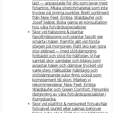
läst — anpassade för dig som lever med
fotartros. Mjuka stretchmaterial som inte
trycker på ömma punkter. Brett sortiment
från New Feet, Embla, Waldläufer och
Josef Seibel. Boka gärna en konsultation
hos våra fotvårdsspecialister.
Skor vid hälsporre & plantar
fasciit
Hälsporre och plantar fasciit ger
smärta i hälen, framför allt vid första
stegen på morgonen. Rätt sko kan göra
stor skillnad — med stötdämpning,
fotbädd och stöd för hålfoten. Vi har
samlat skor, sandaler och inlägg som
avlastar hälen och dämpar trycket vid
varje steg. Hälkuddar, hälinlägg och
stötdämpande sulor finns också som
komplement till skon. Märken vi
rekommenderar: New Feet, Embla,
Waldläufer och Green Comfort. Personlig
rådgivning av våra fotvårdsspecialister i
Kungsbacka.
Skor vid plattfot & nersjunket fotvalv
När
fotvalvet sjunkit eller saknas behöver