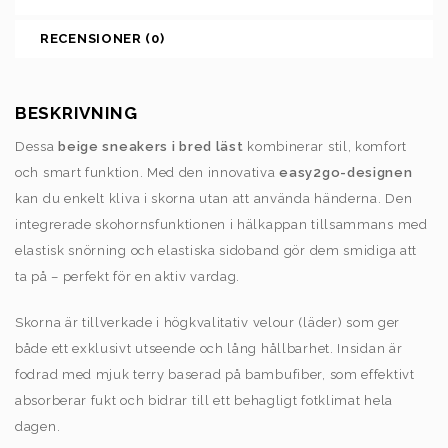
RECENSIONER (0)
BESKRIVNING
Dessa
beige sneakers i bred läst
kombinerar stil, komfort
och smart funktion. Med den innovativa
easy2go-designen
kan du enkelt kliva i skorna utan att använda händerna. Den
integrerade skohornsfunktionen i hälkappan tillsammans med
elastisk snörning och elastiska sidoband gör dem smidiga att
ta på – perfekt för en aktiv vardag.
Skorna är tillverkade i högkvalitativ velour (läder) som ger
både ett exklusivt utseende och lång hållbarhet. Insidan är
fodrad med mjuk terry baserad på bambufiber, som effektivt
absorberar fukt och bidrar till ett behagligt fotklimat hela
dagen.