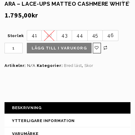
ARA – LACE-UPS MATTEO CASHMERE WHITE
New Feet sko beige dam 261-27-
Skechers- Slip-ins: Ultra Flex
1.795,00
kr
812
3.0 - Smooth Step - Gray
41
42
43
44
45
46
Storlek
LÄGG TILL I VARUKORG
Artikelnr:
N/A
Kategorier:
Bred läst
,
Skor
BESKRIVNING
YTTERLIGARE INFORMATION
VARUMÄRKE