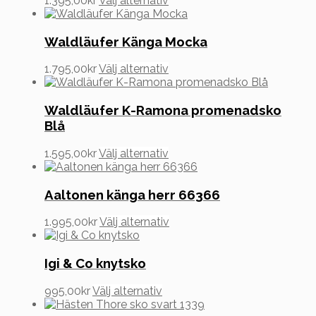
1.395,00
kr
Välj alternativ
här
produkten
har
Waldläufer Känga Mocka
flera
varianter.
Den
1.795,00
kr
Välj alternativ
De
här
olika
produkten
alternativen
har
Waldläufer K-Ramona promenadsko
kan
flera
Blå
väljas
varianter.
på
De
Den
1.595,00
kr
Välj alternativ
produktsidan
olika
här
alternativen
produkten
kan
har
Aaltonen känga herr 66366
väljas
flera
på
varianter.
Den
1.995,00
kr
Välj alternativ
produktsidan
De
här
olika
produkten
alternativen
har
Igi & Co knytsko
kan
flera
väljas
varianter.
Den
995,00
kr
Välj alternativ
på
De
här
produktsidan
olika