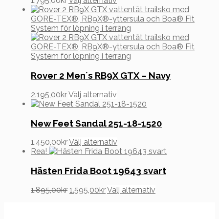
1.795,00
kr
Välj alternativ
De
här
olika
produkten
alternativen
har
kan
flera
väljas
varianter.
på
De
produktsidan
olika
alternativen
Rover 2 Men´s RB9X GTX – Navy
kan
väljas
Den
2.195,00
kr
Välj alternativ
på
här
produktsidan
produkten
har
New Feet Sandal 251-18-1520
flera
varianter.
Den
1.450,00
kr
Välj alternativ
De
här
Rea!
olika
produkten
alternativen
har
Hästen Frida Boot 19643 svart
kan
flera
väljas
varianter.
Det
Det
Den
1.895,00
kr
1.595,00
kr
Välj alternativ
på
De
ursprungliga
nuvarande
här
produktsidan
olika
priset
priset
produkten
alternativen
var:
är:
har