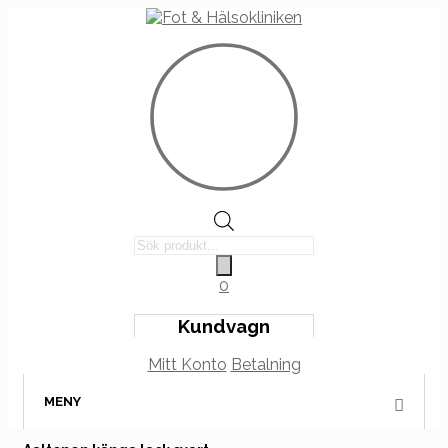
Products
search
0
Kundvagn
Mitt Konto
Betalning
MENY
Hoppa