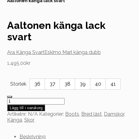
Aaltonen känga lack svart
till
innehåll
Aaltonen känga lack
svart
Ara Känga Svart
Eskimo Marl känga dubb
1.495,00
kr
Storlek
36
37
38
39
40
41
Aaltonen
känga
Lägg till i varukorg
lack
Artikelnr:
N/A
Kategorier:
Boots
,
Bred läst
,
Damskor
,
svart
Känga
,
Skor
mängd
Beskrivning