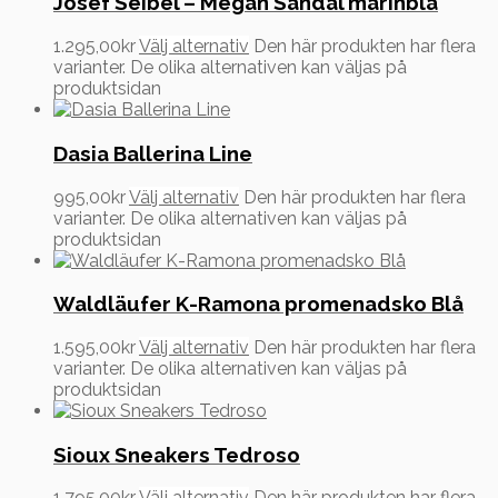
Josef Seibel – Megan Sandal marinblå
1.295,00
kr
Välj alternativ
Den här produkten har flera
varianter. De olika alternativen kan väljas på
produktsidan
Dasia Ballerina Line
995,00
kr
Välj alternativ
Den här produkten har flera
varianter. De olika alternativen kan väljas på
produktsidan
Waldläufer K-Ramona promenadsko Blå
1.595,00
kr
Välj alternativ
Den här produkten har flera
varianter. De olika alternativen kan väljas på
produktsidan
Sioux Sneakers Tedroso
1.795,00
kr
Välj alternativ
Den här produkten har flera