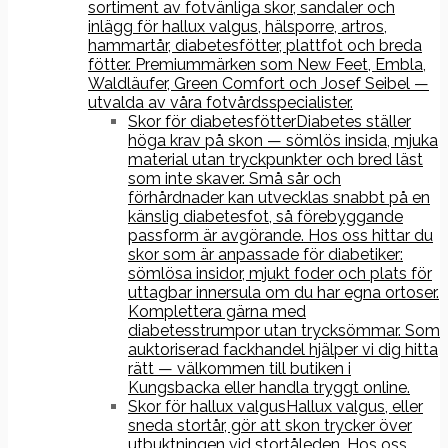
sortiment av fotvänliga skor, sandaler och
inlägg för hallux valgus, hälsporre, artros,
hammartår, diabetesfötter, plattfot och breda
fötter. Premiummärken som New Feet, Embla,
Waldläufer, Green Comfort och Josef Seibel —
utvalda av våra fotvårdsspecialister.
Skor för diabetesfötter
Diabetes ställer
höga krav på skon — sömlös insida, mjuka
material utan tryckpunkter och bred läst
som inte skaver. Små sår och
förhårdnader kan utvecklas snabbt på en
känslig diabetesfot, så förebyggande
passform är avgörande. Hos oss hittar du
skor som är anpassade för diabetiker:
sömlösa insidor, mjukt foder och plats för
uttagbar innersula om du har egna ortoser.
Komplettera gärna med
diabetesstrumpor utan trycksömmar. Som
auktoriserad fackhandel hjälper vi dig hitta
rätt — välkommen till butiken i
Kungsbacka eller handla tryggt online.
Skor för hallux valgus
Hallux valgus, eller
sneda stortår, gör att skon trycker över
utbuktningen vid stortåleden. Hos oss