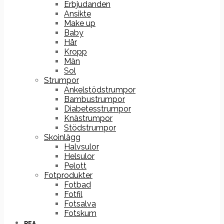
Erbjudanden
Ansikte
Make up
Baby
Hår
Kropp
Män
Sol
Strumpor
Ankelstödstrumpor
Bambustrumpor
Diabetesstrumpor
Knästrumpor
Stödstrumpor
Skoinlägg
Halvsulor
Helsulor
Pelott
Fotprodukter
Fotbad
Fotfil
Fotsalva
Fotskum
REA