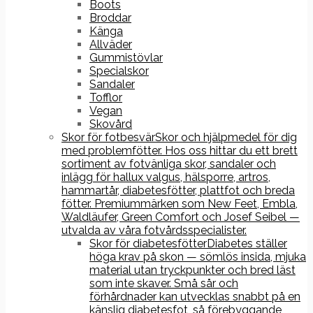
Boots
Broddar
Känga
Allväder
Gummistövlar
Specialskor
Sandaler
Tofflor
Vegan
Skovård
Skor för fotbesvär
Skor och hjälpmedel för dig
med problemfötter. Hos oss hittar du ett brett
sortiment av fotvänliga skor, sandaler och
inlägg för hallux valgus, hälsporre, artros,
hammartår, diabetesfötter, plattfot och breda
fötter. Premiummärken som New Feet, Embla,
Waldläufer, Green Comfort och Josef Seibel —
utvalda av våra fotvårdsspecialister.
Skor för diabetesfötter
Diabetes ställer
höga krav på skon — sömlös insida, mjuka
material utan tryckpunkter och bred läst
som inte skaver. Små sår och
förhårdnader kan utvecklas snabbt på en
känslig diabetesfot, så förebyggande