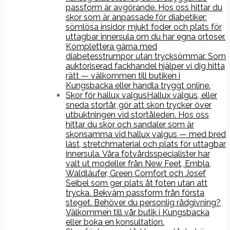
passform är avgörande. Hos oss hittar du
skor som är anpassade för diabetiker:
sömlösa insidor, mjukt foder och plats för
uttagbar innersula om du har egna ortoser.
Komplettera gärna med
diabetesstrumpor utan trycksömmar. Som
auktoriserad fackhandel hjälper vi dig hitta
rätt — välkommen till butiken i
Kungsbacka eller handla tryggt online.
Skor för hallux valgus
Hallux valgus, eller
sneda stortår, gör att skon trycker över
utbuktningen vid stortåleden. Hos oss
hittar du skor och sandaler som är
skonsamma vid hallux valgus — med bred
läst, stretchmaterial och plats för uttagbar
innersula. Våra fotvårdsspecialister har
valt ut modeller från New Feet, Embla,
Waldläufer, Green Comfort och Josef
Seibel som ger plats åt foten utan att
trycka. Bekväm passform från första
steget. Behöver du personlig rådgivning?
Välkommen till vår butik i Kungsbacka
eller boka en konsultation.