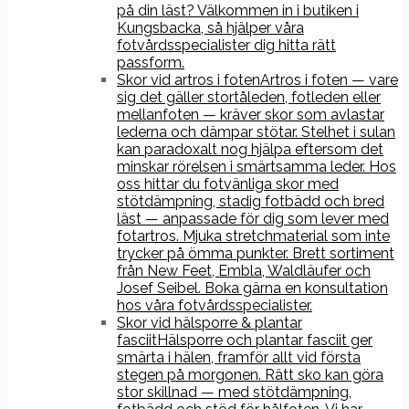
på din läst? Välkommen in i butiken i
Kungsbacka, så hjälper våra
fotvårdsspecialister dig hitta rätt
passform.
Skor vid artros i foten
Artros i foten — vare
sig det gäller stortåleden, fotleden eller
mellanfoten — kräver skor som avlastar
lederna och dämpar stötar. Stelhet i sulan
kan paradoxalt nog hjälpa eftersom det
minskar rörelsen i smärtsamma leder. Hos
oss hittar du fotvänliga skor med
stötdämpning, stadig fotbädd och bred
läst — anpassade för dig som lever med
fotartros. Mjuka stretchmaterial som inte
trycker på ömma punkter. Brett sortiment
från New Feet, Embla, Waldläufer och
Josef Seibel. Boka gärna en konsultation
hos våra fotvårdsspecialister.
Skor vid hälsporre & plantar
fasciit
Hälsporre och plantar fasciit ger
smärta i hälen, framför allt vid första
stegen på morgonen. Rätt sko kan göra
stor skillnad — med stötdämpning,