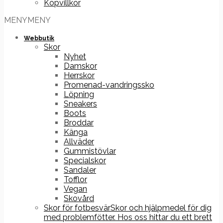
Köpvillkor
MENY
MENY
Webbutik
Skor
Nyhet
Damskor
Herrskor
Promenad-vandringssko
Löpning
Sneakers
Boots
Broddar
Känga
Allväder
Gummistövlar
Specialskor
Sandaler
Tofflor
Vegan
Skovård
Skor för fotbesvär
Skor och hjälpmedel för dig
med problemfötter. Hos oss hittar du ett brett