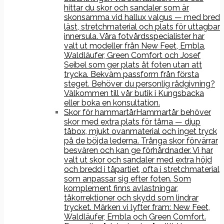
hittar du skor och sandaler som är
skonsamma vid hallux valgus — med bred
läst, stretchmaterial och plats för uttagbar
innersula. Våra fotvårdsspecialister har
valt ut modeller från New Feet, Embla,
Waldläufer, Green Comfort och Josef
Seibel som ger plats åt foten utan att
trycka. Bekväm passform från första
steget. Behöver du personlig rådgivning?
Välkommen till vår butik i Kungsbacka
eller boka en konsultation.
Skor för hammartår
Hammartår behöver
skor med extra plats för tårna — djup
tåbox, mjukt ovanmaterial och inget tryck
på de böjda lederna. Trånga skor förvärrar
besvären och kan ge förhårdnader. Vi har
valt ut skor och sandaler med extra höjd
och bredd i tåpartiet, ofta i stretchmaterial
som anpassar sig efter foten. Som
komplement finns avlastningar,
tåkorrektioner och skydd som lindrar
trycket. Märken vi lyfter fram: New Feet,
Waldläufer, Embla och Green Comfort.