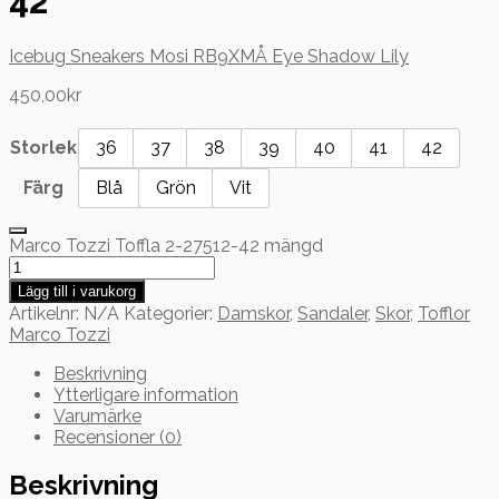
42
Icebug Sneakers Mosi RB9X
MÅ Eye Shadow Lily
450,00
kr
Storlek
36
37
38
39
40
41
42
Färg
Blå
Grön
Vit
Marco Tozzi Toffla 2-27512-42 mängd
Lägg till i varukorg
Artikelnr:
N/A
Kategorier:
Damskor
,
Sandaler
,
Skor
,
Tofflor
Marco Tozzi
Beskrivning
Ytterligare information
Varumärke
Recensioner (0)
Beskrivning