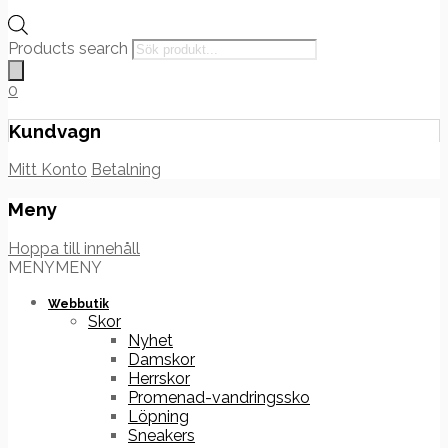
Products search
0
Kundvagn
Mitt Konto
Betalning
Meny
Hoppa till innehåll
MENY
MENY
Webbutik
Skor
Nyhet
Damskor
Herrskor
Promenad-vandringssko
Löpning
Sneakers