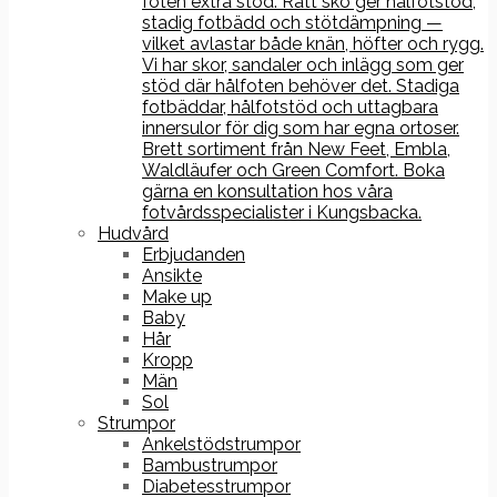
foten extra stöd. Rätt sko ger hålfotstöd,
stadig fotbädd och stötdämpning —
vilket avlastar både knän, höfter och rygg.
Vi har skor, sandaler och inlägg som ger
stöd där hålfoten behöver det. Stadiga
fotbäddar, hålfotstöd och uttagbara
innersulor för dig som har egna ortoser.
Brett sortiment från New Feet, Embla,
Waldläufer och Green Comfort. Boka
gärna en konsultation hos våra
fotvårdsspecialister i Kungsbacka.
Hudvård
Erbjudanden
Ansikte
Make up
Baby
Hår
Kropp
Män
Sol
Strumpor
Ankelstödstrumpor
Bambustrumpor
Diabetesstrumpor