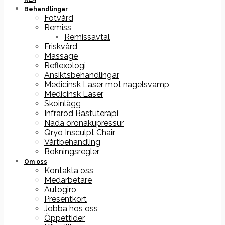
Behandlingar
Fotvård
Remiss
Remissavtal
Friskvård
Massage
Reflexologi
Ansiktsbehandlingar
Medicinsk Laser mot nagelsvamp
Medicinsk Laser
Skoinlägg
Infraröd Bastuterapi
Nada öronakupressur
Qryo Insculpt Chair
Vårtbehandling
Bokningsregler
Om oss
Kontakta oss
Medarbetare
Autogiro
Presentkort
Jobba hos oss
Öppettider