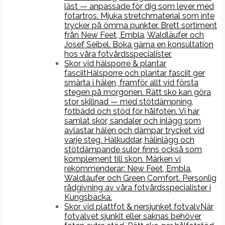
läst — anpassade för dig som lever med
fotartros. Mjuka stretchmaterial som inte
trycker på ömma punkter. Brett sortiment
från New Feet, Embla, Waldläufer och
Josef Seibel. Boka gärna en konsultation
hos våra fotvårdsspecialister.
Skor vid hälsporre & plantar
fasciit
Hälsporre och plantar fasciit ger
smärta i hälen, framför allt vid första
stegen på morgonen. Rätt sko kan göra
stor skillnad — med stötdämpning,
fotbädd och stöd för hålfoten. Vi har
samlat skor, sandaler och inlägg som
avlastar hälen och dämpar trycket vid
varje steg. Hälkuddar, hälinlägg och
stötdämpande sulor finns också som
komplement till skon. Märken vi
rekommenderar: New Feet, Embla,
Waldläufer och Green Comfort. Personlig
rådgivning av våra fotvårdsspecialister i
Kungsbacka.
Skor vid plattfot & nersjunket fotvalv
När
fotvalvet sjunkit eller saknas behöver