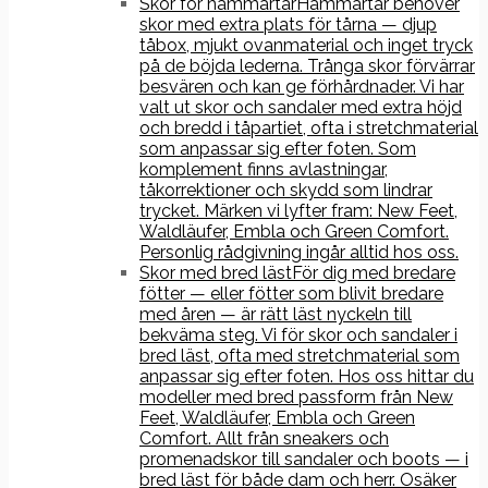
Skor för hammartår
Hammartår behöver
skor med extra plats för tårna — djup
tåbox, mjukt ovanmaterial och inget tryck
på de böjda lederna. Trånga skor förvärrar
besvären och kan ge förhårdnader. Vi har
valt ut skor och sandaler med extra höjd
och bredd i tåpartiet, ofta i stretchmaterial
som anpassar sig efter foten. Som
komplement finns avlastningar,
tåkorrektioner och skydd som lindrar
trycket. Märken vi lyfter fram: New Feet,
Waldläufer, Embla och Green Comfort.
Personlig rådgivning ingår alltid hos oss.
Skor med bred läst
För dig med bredare
fötter — eller fötter som blivit bredare
med åren — är rätt läst nyckeln till
bekväma steg. Vi för skor och sandaler i
bred läst, ofta med stretchmaterial som
anpassar sig efter foten. Hos oss hittar du
modeller med bred passform från New
Feet, Waldläufer, Embla och Green
Comfort. Allt från sneakers och
promenadskor till sandaler och boots — i
bred läst för både dam och herr. Osäker