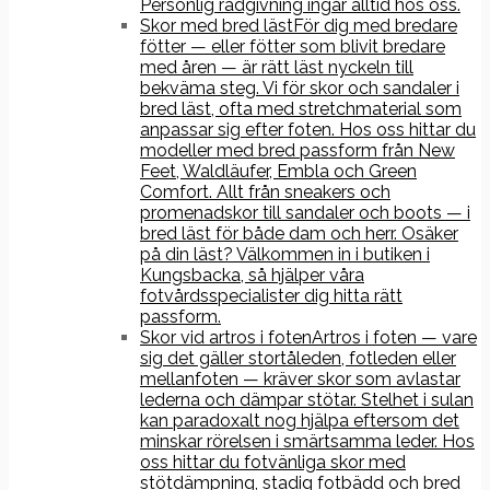
Personlig rådgivning ingår alltid hos oss.
Skor med bred läst
För dig med bredare
fötter — eller fötter som blivit bredare
med åren — är rätt läst nyckeln till
bekväma steg. Vi för skor och sandaler i
bred läst, ofta med stretchmaterial som
anpassar sig efter foten. Hos oss hittar du
modeller med bred passform från New
Feet, Waldläufer, Embla och Green
Comfort. Allt från sneakers och
promenadskor till sandaler och boots — i
bred läst för både dam och herr. Osäker
på din läst? Välkommen in i butiken i
Kungsbacka, så hjälper våra
fotvårdsspecialister dig hitta rätt
passform.
Skor vid artros i foten
Artros i foten — vare
sig det gäller stortåleden, fotleden eller
mellanfoten — kräver skor som avlastar
lederna och dämpar stötar. Stelhet i sulan
kan paradoxalt nog hjälpa eftersom det
minskar rörelsen i smärtsamma leder. Hos
oss hittar du fotvänliga skor med
stötdämpning, stadig fotbädd och bred