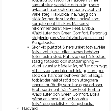
fotbädd och stöd för hålfoten. Vi har
samlat skor, sandaler och inlägg som
avlastar hälen och dämpar trycket vid
varje steg. Hälkuddar, hälinlägg och
stötdämpande sulor finns också som
komplement till skon. Märken vi
rekommenderar: New Feet, Embla,
Waldläufer och Green Comfort. Personlig
rådgivning av våra fotvårdsspecialister i
Kungsbacka.
Skor vid plattfot & nersjunket fotvalv
När
fotvalvet sjunkit eller saknas behöver
foten extra stöd. Rätt sko ger hålfotstöd,
stadig fotbädd och stötdämpning —
vilket avlastar både knän, höfter och rygg.
Vi har skor, sandaler och inlägg som ger
stöd där hålfoten behöver det. Stadiga
fotbäddar, hålfotstöd och uttagbara
innersulor för dig som har egna ortoser.
Brett sortiment från New Feet, Embla,
Waldläufer och Green Comfort. Boka
gärna en konsultation hos våra
fotvårdsspecialister i Kungsbacka.
Hudvård