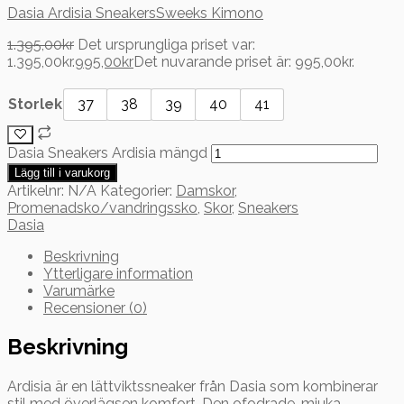
Dasia Ardisia Sneakers
Sweeks Kimono
1.395,00
kr
Det ursprungliga priset var:
1.395,00kr.
995,00
kr
Det nuvarande priset är: 995,00kr.
Storlek
37
38
39
40
41
Dasia Sneakers Ardisia mängd
Lägg till i varukorg
Artikelnr:
N/A
Kategorier:
Damskor
,
Promenadsko/vandringssko
,
Skor
,
Sneakers
Dasia
Beskrivning
Ytterligare information
Varumärke
Recensioner (0)
Beskrivning
Ardisia är en lättviktssneaker från Dasia som kombinerar
stil med överlägsen komfort. Den ofodrade, mjuka