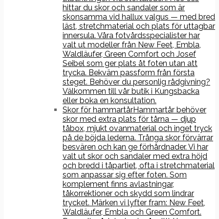
hittar du skor och sandaler som är
skonsamma vid hallux valgus — med bred
läst, stretchmaterial och plats för uttagbar
innersula. Våra fotvårdsspecialister har
valt ut modeller från New Feet, Embla,
Waldläufer, Green Comfort och Josef
Seibel som ger plats åt foten utan att
trycka. Bekväm passform från första
steget. Behöver du personlig rådgivning?
Välkommen till vår butik i Kungsbacka
eller boka en konsultation.
Skor för hammartår
Hammartår behöver
skor med extra plats för tårna — djup
tåbox, mjukt ovanmaterial och inget tryck
på de böjda lederna. Trånga skor förvärrar
besvären och kan ge förhårdnader. Vi har
valt ut skor och sandaler med extra höjd
och bredd i tåpartiet, ofta i stretchmaterial
som anpassar sig efter foten. Som
komplement finns avlastningar,
tåkorrektioner och skydd som lindrar
trycket. Märken vi lyfter fram: New Feet,
Waldläufer, Embla och Green Comfort.