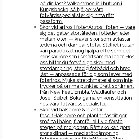
på din läst? Välkommen in i butiken i
Kungsbacka, så hjälper våra
fotvårdsspecialister dig hitta rätt
passform.
Skor vid artros i foten
Artros i foten — vare
sig det gäller stortåleden, fotleden eller
mellanfoten — kräver skor som avlastar
lederna och dämpar stötar. Stelhet i sulan
kan paradoxalt nog hjälpa eftersom det
minskar rörelsen i smärtsamma leder. Hos
oss hittar du fotvänliga skor med
stötdämpning, stadig fotbädd och bred
läst — anpassade för dig som lever med
fotartros. Mjuka stretchmaterial som inte
trycker på ömma punkter. Brett sortiment
från New Feet, Embla, Waldläufer och
Josef Seibel. Boka gärna en konsultation
hos våra fotvårdsspecialister.
Skor vid hälsporre & plantar
fasciit
Hälsporre och plantar fasciit ger
smärta i hälen, framför allt vid första
stegen på morgonen. Rätt sko kan göra
stor skillnad — med stötdämpning,