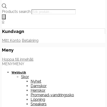
Products search
0
Kundvagn
Mitt Konto
Betalning
Meny
Hoppa till innehåll
MENY
MENY
Webbutik
Skor
Nyhet
Damskor
Herrskor
Promenad-vandringssko
Löpning
Sneakers