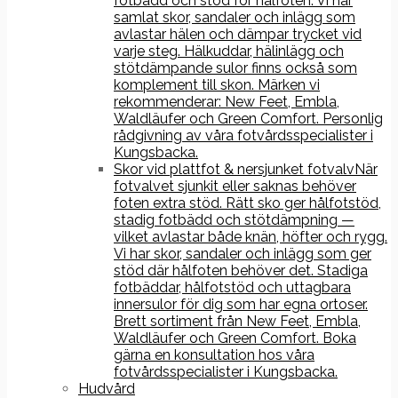
fotbädd och stöd för hålfoten. Vi har
samlat skor, sandaler och inlägg som
avlastar hälen och dämpar trycket vid
varje steg. Hälkuddar, hälinlägg och
stötdämpande sulor finns också som
komplement till skon. Märken vi
rekommenderar: New Feet, Embla,
Waldläufer och Green Comfort. Personlig
rådgivning av våra fotvårdsspecialister i
Kungsbacka.
Skor vid plattfot & nersjunket fotvalv
När
fotvalvet sjunkit eller saknas behöver
foten extra stöd. Rätt sko ger hålfotstöd,
stadig fotbädd och stötdämpning —
vilket avlastar både knän, höfter och rygg.
Vi har skor, sandaler och inlägg som ger
stöd där hålfoten behöver det. Stadiga
fotbäddar, hålfotstöd och uttagbara
innersulor för dig som har egna ortoser.
Brett sortiment från New Feet, Embla,
Waldläufer och Green Comfort. Boka
gärna en konsultation hos våra
fotvårdsspecialister i Kungsbacka.
Hudvård