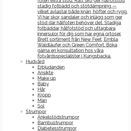
foten extra stöd. Rätt sko ger hålfotstöd,
stadig fotbädd och stötdämpning —
vilket avlastar både knän, höfter och rygg.
Vi har skor, sandaler och inlägg som ger
stöd där hålfoten behöver det. Stadiga
fotbäddar, hålfotstöd och uttagbara
innersulor för dig som har egna ortoser.
Brett sortiment från New Feet, Embla,
Waldläufer och Green Comfort. Boka
gärna en konsultation hos våra
fotvårdsspecialister i Kungsbacka.
Hudvård
Erbjudanden
Ansikte
Make up
Baby
Hår
Kropp
Män
Sol
Strumpor
Ankelstödstrumpor
Bambustrumpor
Diabetesstrumpor