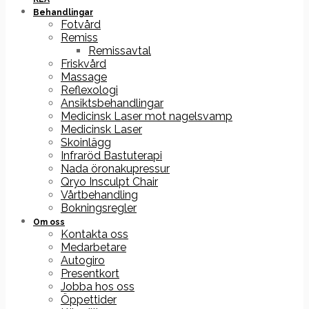
Behandlingar
Fotvård
Remiss
Remissavtal
Friskvård
Massage
Reflexologi
Ansiktsbehandlingar
Medicinsk Laser mot nagelsvamp
Medicinsk Laser
Skoinlägg
Infraröd Bastuterapi
Nada öronakupressur
Qryo Insculpt Chair
Vårtbehandling
Bokningsregler
Om oss
Kontakta oss
Medarbetare
Autogiro
Presentkort
Jobba hos oss
Öppettider