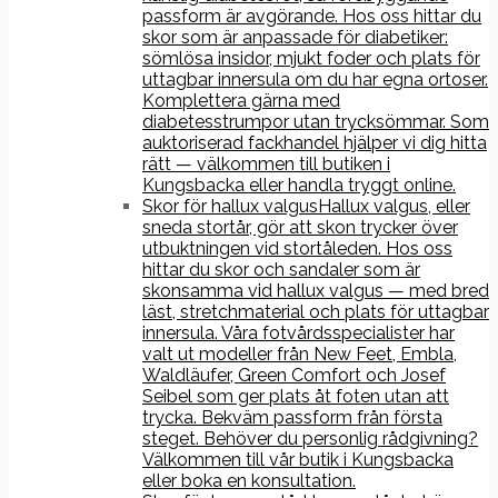
passform är avgörande. Hos oss hittar du
skor som är anpassade för diabetiker:
sömlösa insidor, mjukt foder och plats för
uttagbar innersula om du har egna ortoser.
Komplettera gärna med
diabetesstrumpor utan trycksömmar. Som
auktoriserad fackhandel hjälper vi dig hitta
rätt — välkommen till butiken i
Kungsbacka eller handla tryggt online.
Skor för hallux valgus
Hallux valgus, eller
sneda stortår, gör att skon trycker över
utbuktningen vid stortåleden. Hos oss
hittar du skor och sandaler som är
skonsamma vid hallux valgus — med bred
läst, stretchmaterial och plats för uttagbar
innersula. Våra fotvårdsspecialister har
valt ut modeller från New Feet, Embla,
Waldläufer, Green Comfort och Josef
Seibel som ger plats åt foten utan att
trycka. Bekväm passform från första
steget. Behöver du personlig rådgivning?
Välkommen till vår butik i Kungsbacka
eller boka en konsultation.