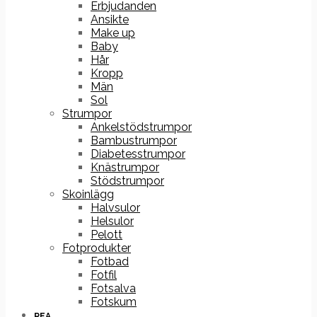
Erbjudanden
Ansikte
Make up
Baby
Hår
Kropp
Män
Sol
Strumpor
Ankelstödstrumpor
Bambustrumpor
Diabetesstrumpor
Knästrumpor
Stödstrumpor
Skoinlägg
Halvsulor
Helsulor
Pelott
Fotprodukter
Fotbad
Fotfil
Fotsalva
Fotskum
REA