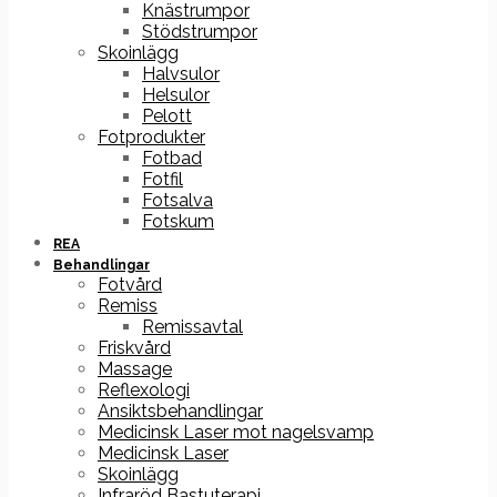
Knästrumpor
Stödstrumpor
Skoinlägg
Halvsulor
Helsulor
Pelott
Fotprodukter
Fotbad
Fotfil
Fotsalva
Fotskum
REA
Behandlingar
Fotvård
Remiss
Remissavtal
Friskvård
Massage
Reflexologi
Ansiktsbehandlingar
Medicinsk Laser mot nagelsvamp
Medicinsk Laser
Skoinlägg
Infraröd Bastuterapi