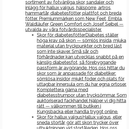
sortiment av fotvänliga skor, sandaler och
inlägg för hallux valgus, hälsporre, artros,
hammartår, diabetesfötter, plattfot och breda
fötter. Premiummärken som New Feet, Embla,
Waldläufer, Green Comfort och Josef Seibel —
utvalda av våra fotvårdsspecialister.
Skor för diabetesfötter
Diabetes ställer
höga krav på skon — sömlös insida, mjuka
material utan tryckpunkter och bred läst
som inte skaver. Små sår och
förhårdnader kan utvecklas snabbt på en
känslig diabetesfot, så förebyggande
passform är avgörande. Hos oss hittar du
skor som är anpassade för diabetiker:
sömlösa insidor, mjukt foder och plats för
uttagbar innersula om du har egna ortoser.
Komplettera gärna med
diabetesstrumpor utan trycksömmar. Som
auktoriserad fackhandel hjälper vi dig hitta
rätt — välkommen till butiken i
Kungsbacka eller handla tryggt online.
Skor för hallux valgus
Hallux valgus, eller
sneda stortår, gör att skon trycker över
utbuktningen vid stortåleden. Hos oss