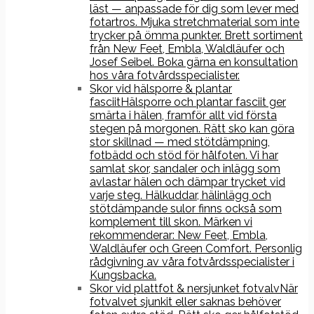
läst — anpassade för dig som lever med
fotartros. Mjuka stretchmaterial som inte
trycker på ömma punkter. Brett sortiment
från New Feet, Embla, Waldläufer och
Josef Seibel. Boka gärna en konsultation
hos våra fotvårdsspecialister.
Skor vid hälsporre & plantar
fasciit
Hälsporre och plantar fasciit ger
smärta i hälen, framför allt vid första
stegen på morgonen. Rätt sko kan göra
stor skillnad — med stötdämpning,
fotbädd och stöd för hålfoten. Vi har
samlat skor, sandaler och inlägg som
avlastar hälen och dämpar trycket vid
varje steg. Hälkuddar, hälinlägg och
stötdämpande sulor finns också som
komplement till skon. Märken vi
rekommenderar: New Feet, Embla,
Waldläufer och Green Comfort. Personlig
rådgivning av våra fotvårdsspecialister i
Kungsbacka.
Skor vid plattfot & nersjunket fotvalv
När
fotvalvet sjunkit eller saknas behöver