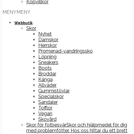
Köpvillkor
MENY
MENY
Webbutik
Skor
Nyhet
Damskor
Herrskor
Promenad-vandringssko
Löpning
Sneakers
Boots
Broddar
Känga
Allväder
Gummistövlar
Specialskor
Sandaler
Tofflor
Vegan
Skovård
Skor för fotbesvär
Skor och hjälpmedel för dig
med problemfötter. Hos oss hittar du ett brett