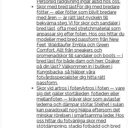
Personlig rådgivning ingår alltid hos oss.
Skor med bred läst
För dig med bredare
fötter — eller fötter som blivit bredare
med åren — är rätt läst nyckeln till
bekväma steg. Vi för skor och sandaler i
bred läst, ofta med stretchmaterial som
anpassar sig efter foten. Hos oss hittar du
modeller med bred passform från New
Feet, Waldläufer, Embla och Green
Comfort. Allt från sneakers och
promenadskor till sandaler och boots — i
bred läst för både dam och herr. Osäker
på din läst? Välkommen in i butiken i
Kungsbacka, så hjälper våra
fotvårdsspecialister dig hitta rätt
passform.
Skor vid artros i foten
Artros i foten — vare
sig det gäller stortåleden, fotleden eller
mellanfoten — kräver skor som avlastar
lederna och dämpar stötar. Stelhet i sulan
kan paradoxalt nog hjälpa eftersom det
minskar rörelsen i smärtsamma leder. Hos
oss hittar du fotvänliga skor med
stötdämpning, stadig fotbädd och bred