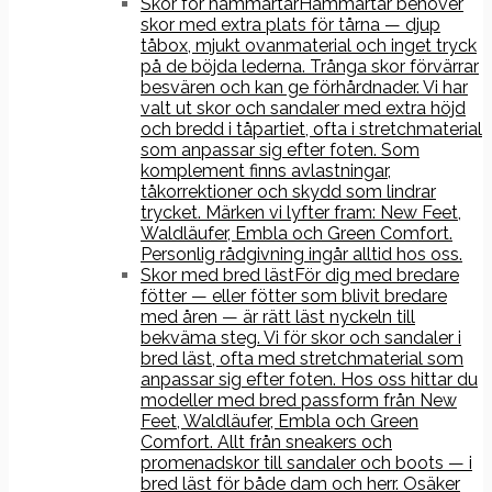
Skor för hammartår
Hammartår behöver
skor med extra plats för tårna — djup
tåbox, mjukt ovanmaterial och inget tryck
på de böjda lederna. Trånga skor förvärrar
besvären och kan ge förhårdnader. Vi har
valt ut skor och sandaler med extra höjd
och bredd i tåpartiet, ofta i stretchmaterial
som anpassar sig efter foten. Som
komplement finns avlastningar,
tåkorrektioner och skydd som lindrar
trycket. Märken vi lyfter fram: New Feet,
Waldläufer, Embla och Green Comfort.
Personlig rådgivning ingår alltid hos oss.
Skor med bred läst
För dig med bredare
fötter — eller fötter som blivit bredare
med åren — är rätt läst nyckeln till
bekväma steg. Vi för skor och sandaler i
bred läst, ofta med stretchmaterial som
anpassar sig efter foten. Hos oss hittar du
modeller med bred passform från New
Feet, Waldläufer, Embla och Green
Comfort. Allt från sneakers och
promenadskor till sandaler och boots — i
bred läst för både dam och herr. Osäker