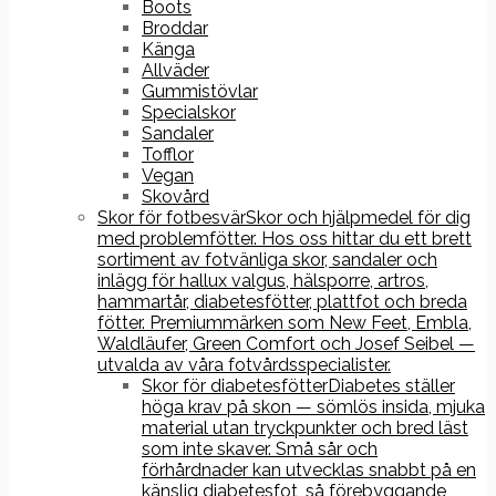
Boots
Broddar
Känga
Allväder
Gummistövlar
Specialskor
Sandaler
Tofflor
Vegan
Skovård
Skor för fotbesvär
Skor och hjälpmedel för dig
med problemfötter. Hos oss hittar du ett brett
sortiment av fotvänliga skor, sandaler och
inlägg för hallux valgus, hälsporre, artros,
hammartår, diabetesfötter, plattfot och breda
fötter. Premiummärken som New Feet, Embla,
Waldläufer, Green Comfort och Josef Seibel —
utvalda av våra fotvårdsspecialister.
Skor för diabetesfötter
Diabetes ställer
höga krav på skon — sömlös insida, mjuka
material utan tryckpunkter och bred läst
som inte skaver. Små sår och
förhårdnader kan utvecklas snabbt på en
känslig diabetesfot, så förebyggande