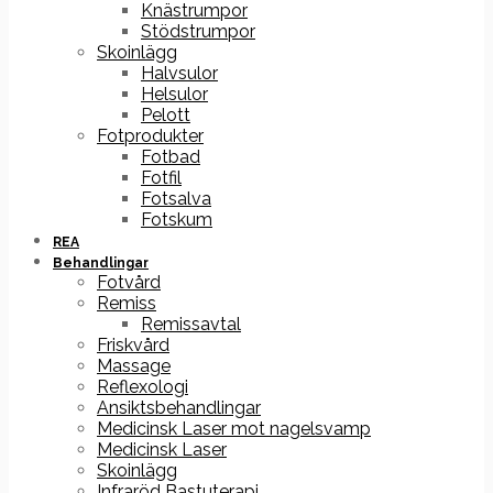
Knästrumpor
Stödstrumpor
Skoinlägg
Halvsulor
Helsulor
Pelott
Fotprodukter
Fotbad
Fotfil
Fotsalva
Fotskum
REA
Behandlingar
Fotvård
Remiss
Remissavtal
Friskvård
Massage
Reflexologi
Ansiktsbehandlingar
Medicinsk Laser mot nagelsvamp
Medicinsk Laser
Skoinlägg
Infraröd Bastuterapi