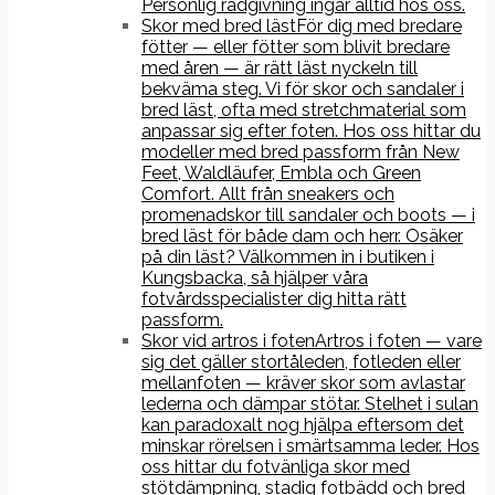
Personlig rådgivning ingår alltid hos oss.
Skor med bred läst
För dig med bredare
fötter — eller fötter som blivit bredare
med åren — är rätt läst nyckeln till
bekväma steg. Vi för skor och sandaler i
bred läst, ofta med stretchmaterial som
anpassar sig efter foten. Hos oss hittar du
modeller med bred passform från New
Feet, Waldläufer, Embla och Green
Comfort. Allt från sneakers och
promenadskor till sandaler och boots — i
bred läst för både dam och herr. Osäker
på din läst? Välkommen in i butiken i
Kungsbacka, så hjälper våra
fotvårdsspecialister dig hitta rätt
passform.
Skor vid artros i foten
Artros i foten — vare
sig det gäller stortåleden, fotleden eller
mellanfoten — kräver skor som avlastar
lederna och dämpar stötar. Stelhet i sulan
kan paradoxalt nog hjälpa eftersom det
minskar rörelsen i smärtsamma leder. Hos
oss hittar du fotvänliga skor med
stötdämpning, stadig fotbädd och bred