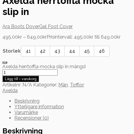
Axelda herrtoffla mocka
slip in
Ara Boots Dover
Gel Foot Cover
495,00
kr
–
649,00
kr
Prisintervall: 495,00kr till 649,00kr
Storlek
41
42
43
44
45
46
Axelda herrtoffla mocka slip in mängd
Lägg till i varukorg
Artikelnr:
N/A
Kategorier:
Män
,
Tofflor
Axelda
Beskrivning
Ytterligare information
Varumärke
Recensioner (0)
Beskrivning