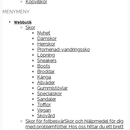
Köpvillkor
MENY
MENY
Webbutik
Skor
Nyhet
Damskor
Herrskor
Promenad-vandringssko
Löpning
Sneakers
Boots
Broddar
Känga
Allväder
Gummistövlar
Specialskor
Sandaler
Tofflor
Vegan
Skovård
Skor för fotbesvär
Skor och hjälpmedel för dig
med problemfötter. Hos oss hittar du ett brett