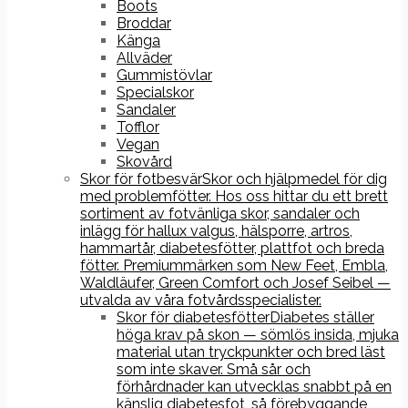
Boots
Broddar
Känga
Allväder
Gummistövlar
Specialskor
Sandaler
Tofflor
Vegan
Skovård
Skor för fotbesvär
Skor och hjälpmedel för dig
med problemfötter. Hos oss hittar du ett brett
sortiment av fotvänliga skor, sandaler och
inlägg för hallux valgus, hälsporre, artros,
hammartår, diabetesfötter, plattfot och breda
fötter. Premiummärken som New Feet, Embla,
Waldläufer, Green Comfort och Josef Seibel —
utvalda av våra fotvårdsspecialister.
Skor för diabetesfötter
Diabetes ställer
höga krav på skon — sömlös insida, mjuka
material utan tryckpunkter och bred läst
som inte skaver. Små sår och
förhårdnader kan utvecklas snabbt på en
känslig diabetesfot, så förebyggande