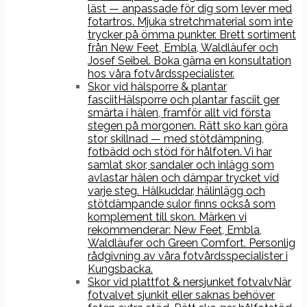
läst — anpassade för dig som lever med
fotartros. Mjuka stretchmaterial som inte
trycker på ömma punkter. Brett sortiment
från New Feet, Embla, Waldläufer och
Josef Seibel. Boka gärna en konsultation
hos våra fotvårdsspecialister.
Skor vid hälsporre & plantar
fasciit
Hälsporre och plantar fasciit ger
smärta i hälen, framför allt vid första
stegen på morgonen. Rätt sko kan göra
stor skillnad — med stötdämpning,
fotbädd och stöd för hålfoten. Vi har
samlat skor, sandaler och inlägg som
avlastar hälen och dämpar trycket vid
varje steg. Hälkuddar, hälinlägg och
stötdämpande sulor finns också som
komplement till skon. Märken vi
rekommenderar: New Feet, Embla,
Waldläufer och Green Comfort. Personlig
rådgivning av våra fotvårdsspecialister i
Kungsbacka.
Skor vid plattfot & nersjunket fotvalv
När
fotvalvet sjunkit eller saknas behöver