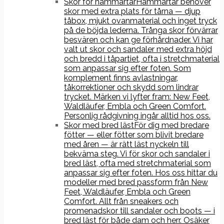
Skor för hammartår
Hammartår behöver
skor med extra plats för tårna — djup
tåbox, mjukt ovanmaterial och inget tryck
på de böjda lederna. Trånga skor förvärrar
besvären och kan ge förhårdnader. Vi har
valt ut skor och sandaler med extra höjd
och bredd i tåpartiet, ofta i stretchmaterial
som anpassar sig efter foten. Som
komplement finns avlastningar,
tåkorrektioner och skydd som lindrar
trycket. Märken vi lyfter fram: New Feet,
Waldläufer, Embla och Green Comfort.
Personlig rådgivning ingår alltid hos oss.
Skor med bred läst
För dig med bredare
fötter — eller fötter som blivit bredare
med åren — är rätt läst nyckeln till
bekväma steg. Vi för skor och sandaler i
bred läst, ofta med stretchmaterial som
anpassar sig efter foten. Hos oss hittar du
modeller med bred passform från New
Feet, Waldläufer, Embla och Green
Comfort. Allt från sneakers och
promenadskor till sandaler och boots — i
bred läst för både dam och herr. Osäker