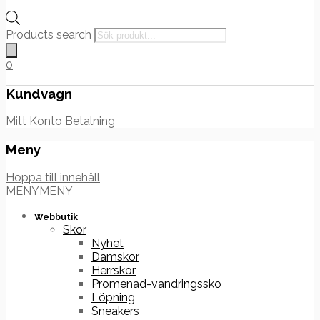
Products search
0
Kundvagn
Mitt Konto
Betalning
Meny
Hoppa till innehåll
MENY
MENY
Webbutik
Skor
Nyhet
Damskor
Herrskor
Promenad-vandringssko
Löpning
Sneakers