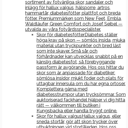
sortiment av fotvänliga skor, sandaler och
inlägg för hallux valgus, hälsporre, artros,
hammartår, diabetesfötter, plattfot och breda
fötter. Premiummärken som New Feet, Embla,
Waldläufer, Green Comfort och Josef Seibel —
utvalda av våra fotvårdsspecialister.
Skor för diabetesfötter
Diabetes ställer
höga krav på skon — sömlös insida, mjuka
material utan tryckpunkter och bred läst
som inte skaver. Små sår och
förhårdnader kan utvecklas snabbt på en
känslig diabetesfot, så förebyggande
passform är avgörande. Hos oss hittar du
skor som är anpassade för diabetiker:
sömlösa insidor, mjukt foder och plats för
uttagbar innersula om du har egna ortoser.
Komplettera gärna med
diabetesstrumpor utan trycksömmar. Som
auktoriserad fackhandel hjälper vi dig hitta
rätt — välkommen till butiken i
Kungsbacka eller handla tryggt online.
Skor för hallux valgus
Hallux valgus, eller
sneda stortår, gör att skon trycker över
utbuktningen vid stortåleden. Hos oss