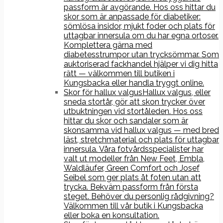
passform är avgörande. Hos oss hittar du
skor som är anpassade för diabetiker:
sömlösa insidor, mjukt foder och plats för
uttagbar innersula om du har egna ortoser.
Komplettera gärna med
diabetesstrumpor utan trycksömmar. Som
auktoriserad fackhandel hjälper vi dig hitta
rätt — välkommen till butiken i
Kungsbacka eller handla tryggt online.
Skor för hallux valgus
Hallux valgus, eller
sneda stortår, gör att skon trycker över
utbuktningen vid stortåleden. Hos oss
hittar du skor och sandaler som är
skonsamma vid hallux valgus — med bred
läst, stretchmaterial och plats för uttagbar
innersula. Våra fotvårdsspecialister har
valt ut modeller från New Feet, Embla,
Waldläufer, Green Comfort och Josef
Seibel som ger plats åt foten utan att
trycka. Bekväm passform från första
steget. Behöver du personlig rådgivning?
Välkommen till vår butik i Kungsbacka
eller boka en konsultation.