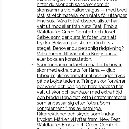
hittar du skor och sandaler som är
skonsamma vid hallux valgus — med bred
läst, stretchmaterial och plats för uttagbar
innersula. Våra fotvårdsspecialister har
valt ut modeller från New Feet, Embla,
Waldläufer, Green Comfort och Josef
Seibel som ger plats åt foten utan att
trycka. Bekväm passform från första
steget. Behöver du personlig rådgivning?
Välkommen till vår butik i Kungsbacka
eller boka en konsultation.
Skor för hammartår
Hammartår behöver
skor med extra plats för tårna — djup
tåbox, mjukt ovanmaterial och inget tryck
på de böjda lederna. Trånga skor förvärrar
besvären och kan ge förhårdnader. Vi har
valt ut skor och sandaler med extra höjd
och bredd i tåpartiet, ofta i stretchmaterial
som anpassar sig efter foten. Som
komplement finns avlastningar,
tåkorrektioner och skydd som lindrar
trycket. Märken vi lyfter fram: New Feet,
Waldläufer, Embla och Green Comfort.