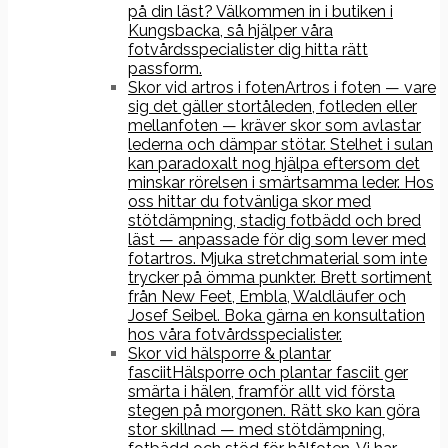
på din läst? Välkommen in i butiken i
Kungsbacka, så hjälper våra
fotvårdsspecialister dig hitta rätt
passform.
Skor vid artros i foten
Artros i foten — vare
sig det gäller stortåleden, fotleden eller
mellanfoten — kräver skor som avlastar
lederna och dämpar stötar. Stelhet i sulan
kan paradoxalt nog hjälpa eftersom det
minskar rörelsen i smärtsamma leder. Hos
oss hittar du fotvänliga skor med
stötdämpning, stadig fotbädd och bred
läst — anpassade för dig som lever med
fotartros. Mjuka stretchmaterial som inte
trycker på ömma punkter. Brett sortiment
från New Feet, Embla, Waldläufer och
Josef Seibel. Boka gärna en konsultation
hos våra fotvårdsspecialister.
Skor vid hälsporre & plantar
fasciit
Hälsporre och plantar fasciit ger
smärta i hälen, framför allt vid första
stegen på morgonen. Rätt sko kan göra
stor skillnad — med stötdämpning,