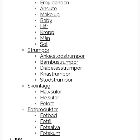
Erbjudanden
Ansikte
Make up
Baby
Hår
Kropp
Män
Sol
Strumpor
Ankelstödstrumpor
Bambustrumpor
Diabetesstrumpor
Knästrumpor
Stödstrumpor
Skoinlägg
Halvsulor
Helsulor
Pelott
Fotprodukter
Fotbad
Fotfil
Fotsalva
Fotskum
REA