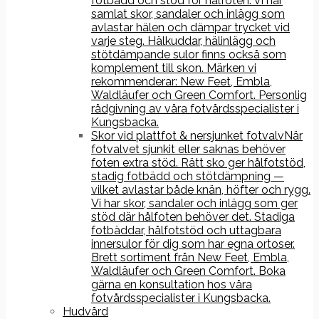
fotbädd och stöd för hålfoten. Vi har
samlat skor, sandaler och inlägg som
avlastar hälen och dämpar trycket vid
varje steg. Hälkuddar, hälinlägg och
stötdämpande sulor finns också som
komplement till skon. Märken vi
rekommenderar: New Feet, Embla,
Waldläufer och Green Comfort. Personlig
rådgivning av våra fotvårdsspecialister i
Kungsbacka.
Skor vid plattfot & nersjunket fotvalv
När
fotvalvet sjunkit eller saknas behöver
foten extra stöd. Rätt sko ger hålfotstöd,
stadig fotbädd och stötdämpning —
vilket avlastar både knän, höfter och rygg.
Vi har skor, sandaler och inlägg som ger
stöd där hålfoten behöver det. Stadiga
fotbäddar, hålfotstöd och uttagbara
innersulor för dig som har egna ortoser.
Brett sortiment från New Feet, Embla,
Waldläufer och Green Comfort. Boka
gärna en konsultation hos våra
fotvårdsspecialister i Kungsbacka.
Hudvård