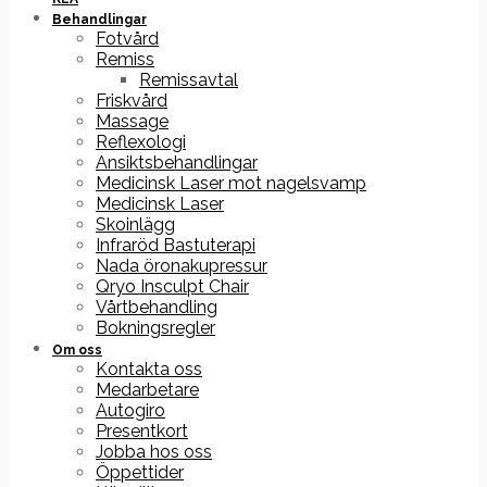
Behandlingar
Fotvård
Remiss
Remissavtal
Friskvård
Massage
Reflexologi
Ansiktsbehandlingar
Medicinsk Laser mot nagelsvamp
Medicinsk Laser
Skoinlägg
Infraröd Bastuterapi
Nada öronakupressur
Qryo Insculpt Chair
Vårtbehandling
Bokningsregler
Om oss
Kontakta oss
Medarbetare
Autogiro
Presentkort
Jobba hos oss
Öppettider