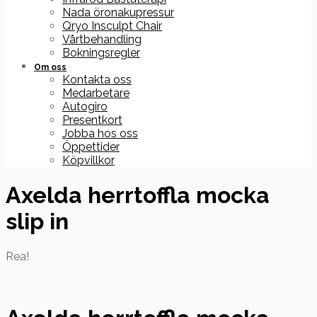
Nada öronakupressur
Qryo Insculpt Chair
Vårtbehandling
Bokningsregler
Om oss
Kontakta oss
Medarbetare
Autogiro
Presentkort
Jobba hos oss
Öppettider
Köpvillkor
Axelda herrtoffla mocka
slip in
Rea!