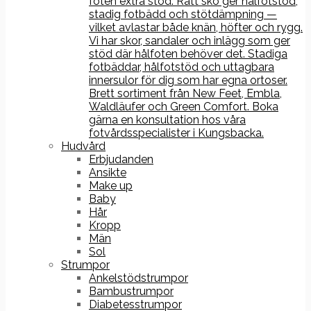
foten extra stöd. Rätt sko ger hålfotstöd,
stadig fotbädd och stötdämpning —
vilket avlastar både knän, höfter och rygg.
Vi har skor, sandaler och inlägg som ger
stöd där hålfoten behöver det. Stadiga
fotbäddar, hålfotstöd och uttagbara
innersulor för dig som har egna ortoser.
Brett sortiment från New Feet, Embla,
Waldläufer och Green Comfort. Boka
gärna en konsultation hos våra
fotvårdsspecialister i Kungsbacka.
Hudvård
Erbjudanden
Ansikte
Make up
Baby
Hår
Kropp
Män
Sol
Strumpor
Ankelstödstrumpor
Bambustrumpor
Diabetesstrumpor