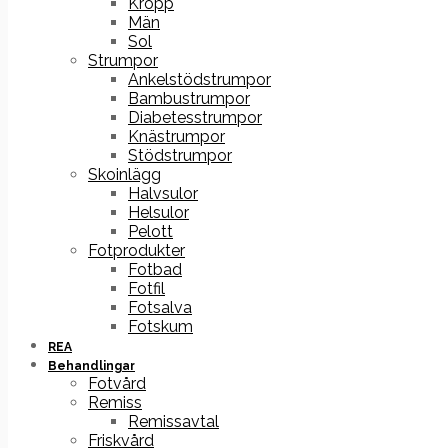
Kropp
Män
Sol
Strumpor
Ankelstödstrumpor
Bambustrumpor
Diabetesstrumpor
Knästrumpor
Stödstrumpor
Skoinlägg
Halvsulor
Helsulor
Pelott
Fotprodukter
Fotbad
Fotfil
Fotsalva
Fotskum
REA
Behandlingar
Fotvård
Remiss
Remissavtal
Friskvård