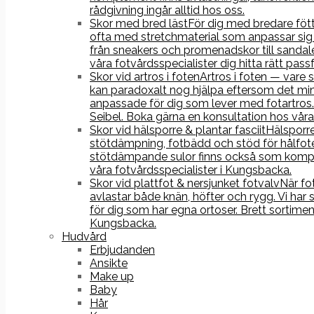
rådgivning ingår alltid hos oss.
Skor med bred läst
För dig med bredare fötte
ofta med stretchmaterial som anpassar sig 
från sneakers och promenadskor till sandale
våra fotvårdsspecialister dig hitta rätt pass
Skor vid artros i foten
Artros i foten — vare 
kan paradoxalt nog hjälpa eftersom det min
anpassade för dig som lever med fotartros.
Seibel. Boka gärna en konsultation hos våra 
Skor vid hälsporre & plantar fasciit
Hälsporre
stötdämpning, fotbädd och stöd för hålfoten
stötdämpande sulor finns också som komple
våra fotvårdsspecialister i Kungsbacka.
Skor vid plattfot & nersjunket fotvalv
När fo
avlastar både knän, höfter och rygg. Vi har
för dig som har egna ortoser. Brett sortime
Kungsbacka.
Hudvård
Erbjudanden
Ansikte
Make up
Baby
Hår