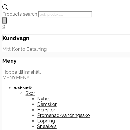
Products search
0
Kundvagn
Mitt Konto
Betalning
Meny
Hoppa till innehåll
MENY
MENY
Webbutik
Skor
Nyhet
Damskor
Herrskor
Promenad-vandringssko
Löpning
Sneakers