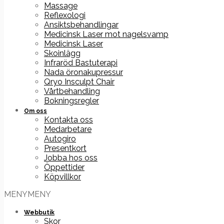
Massage
Reflexologi
Ansiktsbehandlingar
Medicinsk Laser mot nagelsvamp
Medicinsk Laser
Skoinlägg
Infraröd Bastuterapi
Nada öronakupressur
Qryo Insculpt Chair
Vårtbehandling
Bokningsregler
Om oss
Kontakta oss
Medarbetare
Autogiro
Presentkort
Jobba hos oss
Öppettider
Köpvillkor
MENY
MENY
Webbutik
Skor