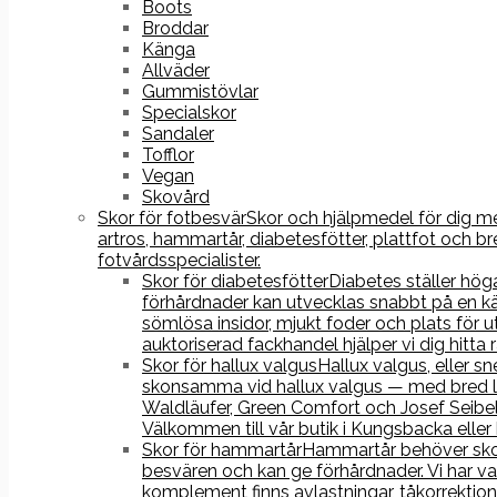
Boots
Broddar
Känga
Allväder
Gummistövlar
Specialskor
Sandaler
Tofflor
Vegan
Skovård
Skor för fotbesvär
Skor och hjälpmedel för dig med
artros, hammartår, diabetesfötter, plattfot och
fotvårdsspecialister.
Skor för diabetesfötter
Diabetes ställer hög
förhårdnader kan utvecklas snabbt på en kä
sömlösa insidor, mjukt foder och plats fö
auktoriserad fackhandel hjälper vi dig hitta
Skor för hallux valgus
Hallux valgus, eller s
skonsamma vid hallux valgus — med bred läst
Waldläufer, Green Comfort och Josef Seibel
Välkommen till vår butik i Kungsbacka eller
Skor för hammartår
Hammartår behöver skor 
besvären och kan ge förhårdnader. Vi har va
komplement finns avlastningar, tåkorrektion