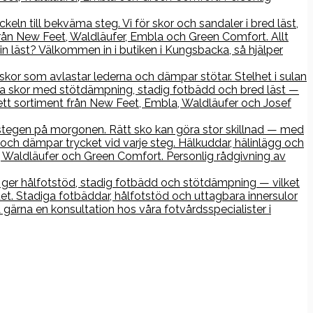
keln till bekväma steg. Vi för skor och sandaler i bred läst,
rån New Feet, Waldläufer, Embla och Green Comfort. Allt
n läst? Välkommen in i butiken i Kungsbacka, så hjälper
r skor som avlastar lederna och dämpar stötar. Stelhet i sulan
iga skor med stötdämpning, stadig fotbädd och bred läst —
ett sortiment från New Feet, Embla, Waldläufer och Josef
ta stegen på morgonen. Rätt sko kan göra stor skillnad — med
och dämpar trycket vid varje steg. Hälkuddar, hälinlägg och
Waldläufer och Green Comfort. Personlig rådgivning av
ko ger hålfotstöd, stadig fotbädd och stötdämpning — vilket
det. Stadiga fotbäddar, hålfotstöd och uttagbara innersulor
gärna en konsultation hos våra fotvårdsspecialister i