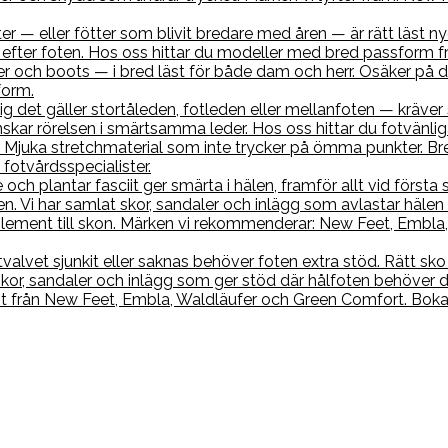
r — eller fötter som blivit bredare med åren — är rätt läst nyc
efter foten. Hos oss hittar du modeller med bred passform f
r och boots — i bred läst för både dam och herr. Osäker på di
form.
sig det gäller stortåleden, fotleden eller mellanfoten — kräve
skar rörelsen i smärtsamma leder. Hos oss hittar du fotvänl
 Mjuka stretchmaterial som inte trycker på ömma punkter. Br
fotvårdsspecialister.
 och plantar fasciit ger smärta i hälen, framför allt vid förs
. Vi har samlat skor, sandaler och inlägg som avlastar hälen 
ment till skon. Märken vi rekommenderar: New Feet, Embla, 
tvalvet sjunkit eller saknas behöver foten extra stöd. Rätt s
 skor, sandaler och inlägg som ger stöd där hålfoten behöver 
nt från New Feet, Embla, Waldläufer och Green Comfort. Boka 