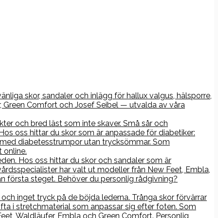
nliga skor, sandaler och inlägg för hallux valgus, hälsporre,
r, Green Comfort och Josef Seibel — utvalda av våra
kter och bred läst som inte skaver. Små sår och
os oss hittar du skor som är anpassade för diabetiker:
rna med diabetesstrumpor utan trycksömmar. Som
 online.
åleden. Hos oss hittar du skor och sandaler som är
årdsspecialister har valt ut modeller från New Feet, Embla,
n första steget. Behöver du personlig rådgivning?
ch inget tryck på de böjda lederna. Trånga skor förvärrar
ofta i stretchmaterial som anpassar sig efter foten. Som
 Feet, Waldläufer, Embla och Green Comfort. Personlig