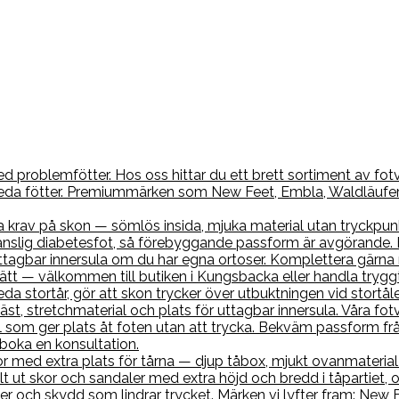
 problemfötter. Hos oss hittar du ett brett sortiment av fotvä
 breda fötter. Premiummärken som New Feet, Embla, Waldläufe
a krav på skon — sömlös insida, mjuka material utan tryckpun
nslig diabetesfot, så förebyggande passform är avgörande. H
r uttagbar innersula om du har egna ortoser. Komplettera gä
 rätt — välkommen till butiken i Kungsbacka eller handla tryggt
neda stortår, gör att skon trycker över utbuktningen vid stort
, stretchmaterial och plats för uttagbar innersula. Våra fotv
 som ger plats åt foten utan att trycka. Bekväm passform frå
 boka en konsultation.
med extra plats för tårna — djup tåbox, mjukt ovanmaterial o
lt ut skor och sandaler med extra höjd och bredd i tåpartiet, 
er och skydd som lindrar trycket. Märken vi lyfter fram: New