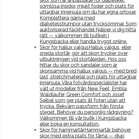
skor som är anpassade för diabetiker:
sömlösa insidor, mjukt foder och plats för
uttagbar innersula om du har egna ortoser.
Komplettera gärna med
diabetesstrumpor utan trycksömmar. Som
auktoriserad fackhandel hjälper vi dig hitta
rätt — välkommen till butiken i
Kungsbacka eller handla tryggt online.
Skor för hallux valgus
Hallux valgus, eller
sneda stortår, gör att skon trycker över
utbuktningen vid stortåleden. Hos oss
hittar du skor och sandaler som är
skonsamma vid hallux valgus — med bred
läst, stretchmaterial och plats för uttagbar
innersula. Våra fotvårdsspecialister har
valt ut modeller från New Feet, Embla,
Waldläufer, Green Comfort och Josef
Seibel som ger plats åt foten utan att
trycka. Bekväm passform från första
steget. Behöver du personlig rådgivning?
Välkommen till vår butik i Kungsbacka
eller boka en konsultation.
Skor för hammartår
Hammartår behöver
skor med extra plats för tårna — djup