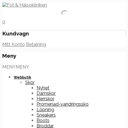
0
Kundvagn
Mitt Konto
Betalning
Meny
Hoppa
MENY
MENY
till
innehåll
Webbutik
Skor
Nyhet
Damskor
Herrskor
Promenad-vandringssko
Löpning
Sneakers
Boots
Broddar