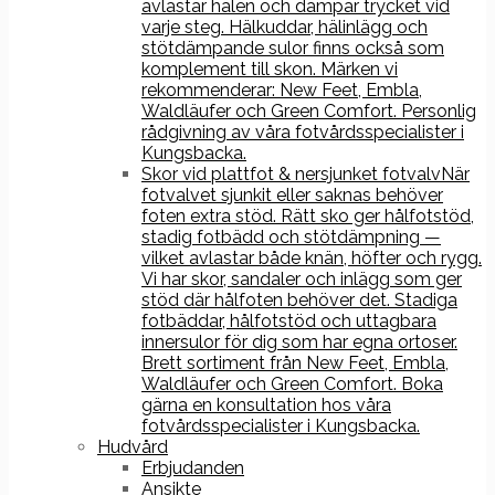
avlastar hälen och dämpar trycket vid
varje steg. Hälkuddar, hälinlägg och
stötdämpande sulor finns också som
komplement till skon. Märken vi
rekommenderar: New Feet, Embla,
Waldläufer och Green Comfort. Personlig
rådgivning av våra fotvårdsspecialister i
Kungsbacka.
Skor vid plattfot & nersjunket fotvalv
När
fotvalvet sjunkit eller saknas behöver
foten extra stöd. Rätt sko ger hålfotstöd,
stadig fotbädd och stötdämpning —
vilket avlastar både knän, höfter och rygg.
Vi har skor, sandaler och inlägg som ger
stöd där hålfoten behöver det. Stadiga
fotbäddar, hålfotstöd och uttagbara
innersulor för dig som har egna ortoser.
Brett sortiment från New Feet, Embla,
Waldläufer och Green Comfort. Boka
gärna en konsultation hos våra
fotvårdsspecialister i Kungsbacka.
Hudvård
Erbjudanden
Ansikte