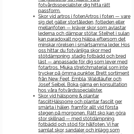
fotvårdsspecialister dig hitta rätt
passform.
Skor vid artros i foten
Artros i foten — vare
sig det gäller stortåleden, fotleden eller
mellanfoten — kräver skor som avlastar
lederna och dämpar stötar. Stelhet i sulan
kan paradoxalt nog hjälpa eftersom det
minskar rörelsen i smärtsamma leder. Hos
oss hittar du fotvänliga skor med
stötdämpning, stadig fotbädd och bred
läst — anpassade för dig som lever med
fotartros. Mjuka stretchmaterial som inte
trycker på ömma punkter. Brett sortiment
från New Feet, Embla, Waldläufer och
Josef Seibel. Boka gärna en konsultation
hos våra fotvårdsspecialister.
Skor vid hälsporre & plantar
fasciit
Hälsporre och plantar fasciit ger
smärta i hälen, framför allt vid första
stegen på morgonen. Rätt sko kan göra
stor skillnad — med stötdämpning,
fotbädd och stöd för hålfoten. Vi har
samlat skor, sandaler och inlägg som