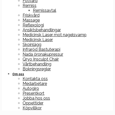
Fotvård
Remiss
Remissavtal
Friskvård
Massage
Reflexologi
Ansiktsbehandlingar
Medicinsk Laser mot nagelsvamp
Medicinsk Laser
Skoinlägg
Infraröd Bastuterapi
Nada öronakupressur
Qryo Insculpt Chair
Vårtbehandling
Bokningsregler
Om oss
Kontakta oss
Medarbetare
Autogiro
Presentkort
Jobba hos oss
Öppettider
Köpvillkor