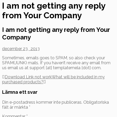
I am not getting any reply
from Your Company
I am not getting any reply from Your
Company
december 23, 2013
Sometimes, emails goes to SPAM, so also check your
SPAM(JUNK) mails. If you haven’t receive any email from
us email us at support [at] templatemela [dot] com.
Inläggsnavigering
Download Link not work
What will be included in my
purchased products?
Lämna ett svar
Din e-postadress kommer inte publiceras.
Obligatoriska
fält är märkta
*
Kommentar
*