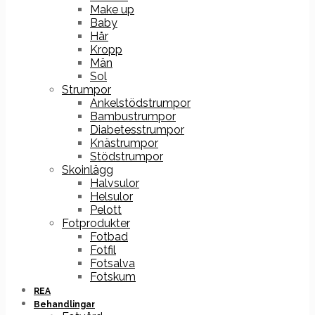
Make up
Baby
Hår
Kropp
Män
Sol
Strumpor
Ankelstödstrumpor
Bambustrumpor
Diabetesstrumpor
Knästrumpor
Stödstrumpor
Skoinlägg
Halvsulor
Helsulor
Pelott
Fotprodukter
Fotbad
Fotfil
Fotsalva
Fotskum
REA
Behandlingar