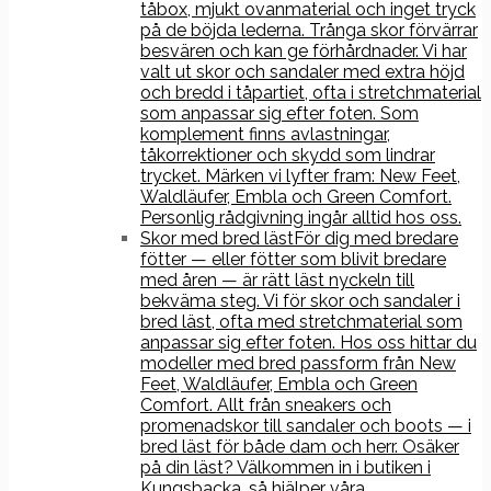
tåbox, mjukt ovanmaterial och inget tryck
på de böjda lederna. Trånga skor förvärrar
besvären och kan ge förhårdnader. Vi har
valt ut skor och sandaler med extra höjd
och bredd i tåpartiet, ofta i stretchmaterial
som anpassar sig efter foten. Som
komplement finns avlastningar,
tåkorrektioner och skydd som lindrar
trycket. Märken vi lyfter fram: New Feet,
Waldläufer, Embla och Green Comfort.
Personlig rådgivning ingår alltid hos oss.
Skor med bred läst
För dig med bredare
fötter — eller fötter som blivit bredare
med åren — är rätt läst nyckeln till
bekväma steg. Vi för skor och sandaler i
bred läst, ofta med stretchmaterial som
anpassar sig efter foten. Hos oss hittar du
modeller med bred passform från New
Feet, Waldläufer, Embla och Green
Comfort. Allt från sneakers och
promenadskor till sandaler och boots — i
bred läst för både dam och herr. Osäker
på din läst? Välkommen in i butiken i
Kungsbacka, så hjälper våra