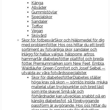
Känga
Allväder
Gummistövlar
Specialskor
Sandaler
Tofflor
Vegan
Skovård
Skor för fotbesvär
Skor och hjälpmedel för dig
med problemfötter. Hos oss hittar du ett brett
sortiment av fotvänliga skor, sandaler och
inlägg för hallux valgus, hälsporre, artros,
hammartår, diabetesfötter, plattfot och breda
fötter. Premiummärken som New Feet, Embla,
Waldläufer, Green Comfort och Josef Seibel —
utvalda av våra fotvårdsspecialister.
Skor för diabetesfötter
Diabetes ställer
höga krav på skon — sömlös insida, mjuka
material utan tryckpunkter och bred läst
som inte skaver. Små sår och
förhårdnader kan utvecklas snabbt på en
känslig diabetesfot, så förebyggande
passform är avgörande. Hos oss hittar du