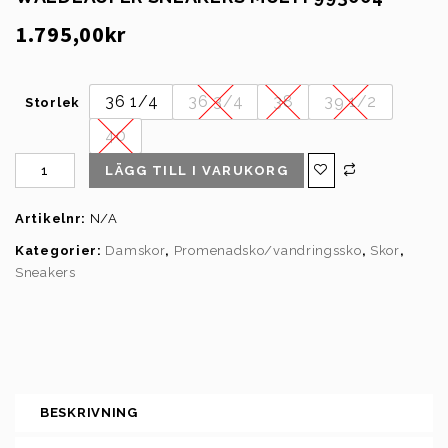
1.795,00
kr
36 1/4
36 3/4
38
39 1/2
Storlek
40
LÄGG TILL I VARUKORG
Artikelnr:
N/A
Kategorier:
Damskor
,
Promenadsko/vandringssko
,
Skor
,
Sneakers
BESKRIVNING