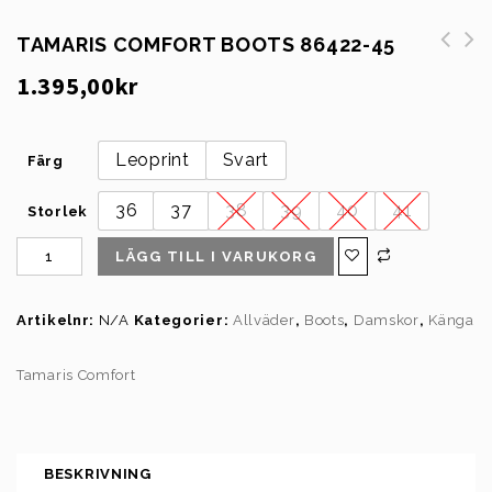
TAMARIS COMFORT BOOTS 86422-45
MÅ Buff & Blend Foundation
New feet Sko dragkedja/Knyt
1.395,00
kr
Brush
231-15
Leoprint
Svart
Färg
36
37
38
39
40
41
Storlek
LÄGG TILL I VARUKORG
Artikelnr:
N/A
Kategorier:
Allväder
,
Boots
,
Damskor
,
Känga
Tamaris Comfort
BESKRIVNING