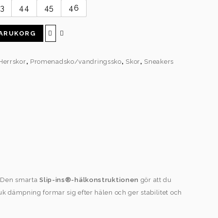
3
44
45
46
VARUKORG
Herrskor
,
Promenadsko/vandringssko
,
Skor
,
Sneakers
. Den smarta
Slip-ins®-hälkonstruktionen
gör att du
k dämpning formar sig efter hälen och ger stabilitet och