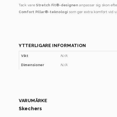
Tack vare
Stretch Fit®-designen
anpassar sig skon eft
Comfort Pillar®-teknologi
som ger extra komfort vid va
YTTERLIGARE INFORMATION
Vikt
N/A
Dimensioner
N/A
VARUMÄRKE
Skechers