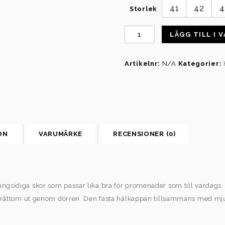
41
42
4
Storlek
LÄGG TILL I 
Artikelnr:
N/A
Kategorier:
ON
VARUMÄRKE
RECENSIONER (0)
ångsidiga skor som passar lika bra för promenader som till vardags
r bråttom ut genom dörren. Den fasta hälkappan tillsammans med mju