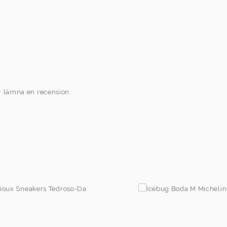
r lämna en recension.
1.276,00
kr
2.195,00
kr
595,00
kr