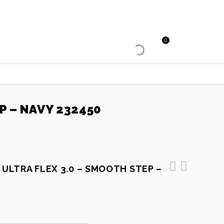
0
P – NAVY 232450
 ULTRA FLEX 3.0 – SMOOTH STEP –
Skechers - Slip-ins Glide-Step
New Feet damsko med 2
Gratify - Pace - Natural 104610
kardborre, marinblå 202-72-1641