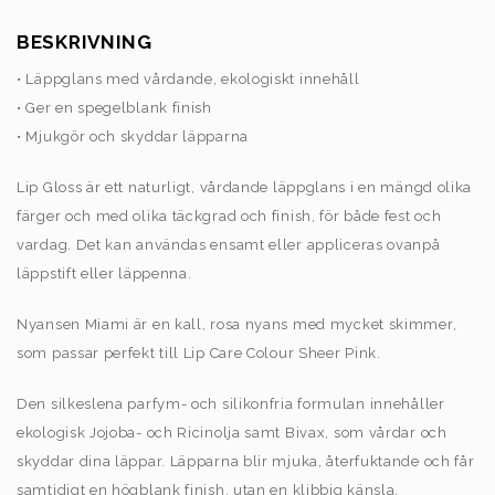
BESKRIVNING
• Läppglans med vårdande, ekologiskt innehåll
• Ger en spegelblank finish
• Mjukgör och skyddar läpparna
Lip Gloss är ett naturligt, vårdande läppglans i en mängd olika
färger och med olika täckgrad och finish, för både fest och
vardag. Det kan användas ensamt eller appliceras ovanpå
läppstift eller läppenna.
Nyansen Miami är en kall, rosa nyans med mycket skimmer,
som passar perfekt till Lip Care Colour Sheer Pink.
Den silkeslena parfym- och silikonfria formulan innehåller
ekologisk Jojoba- och Ricinolja samt Bivax, som vårdar och
skyddar dina läppar. Läpparna blir mjuka, återfuktande och får
samtidigt en högblank finish, utan en klibbig känsla.