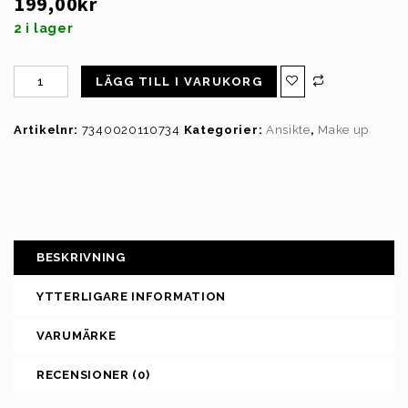
199,00
kr
2 i lager
LÄGG TILL I VARUKORG
Artikelnr:
7340020110734
Kategorier:
Ansikte
,
Make up
BESKRIVNING
YTTERLIGARE INFORMATION
VARUMÄRKE
RECENSIONER (0)