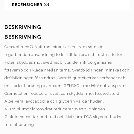
RECENSIONER (0)
BESKRIVNING
BESKRIVNING
Gehwol med® Antitranspirant är en kräm som vid
regelbunden användning leder till torrare och luktfria fötter.
Foten skyddas mot svettnedbrytande mikroorganismer,
fotsvamp och klåda mellan tårna. Svettbildningen minskas och
doftbildningen förhindras. Samtidigt motverkas sprödhet och
en stark uttorkning av huden. GEHWOL med® Antitranspirant
Cremelotion reducerar svett och skyddar mot fotsvettslukt.
Aloe Vera, avocadoolja och glycerin vårdar huden.
Aluminiumchlorohydrat reducerar svettbildningen.
Zinkricinoleat tar bort lukt och Natrium-PCA skyddar huden
mot uttorkning.