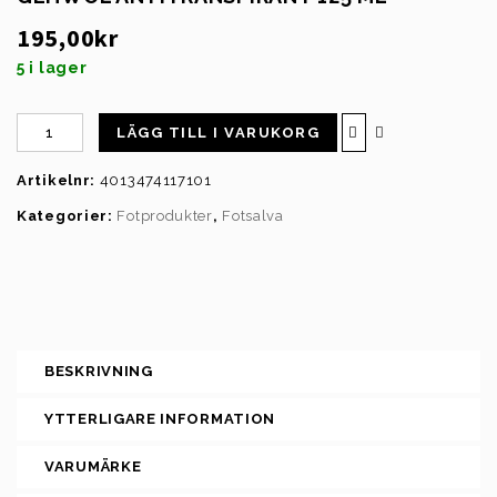
Tamaris Comfort Sandal 8-88715-
195,00
kr
42
5 i lager
LÄGG TILL I VARUKORG
Artikelnr:
4013474117101
Kategorier:
Fotprodukter
,
Fotsalva
BESKRIVNING
YTTERLIGARE INFORMATION
VARUMÄRKE