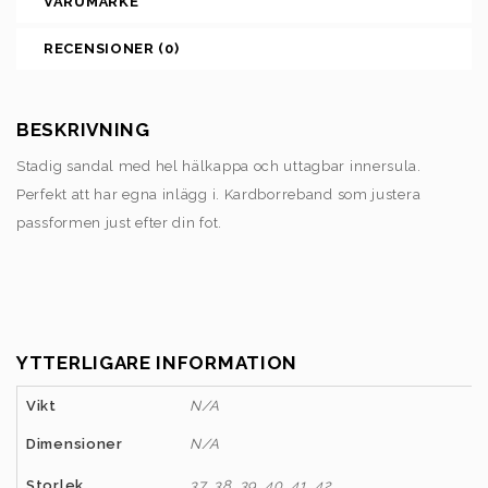
VARUMÄRKE
RECENSIONER (0)
BESKRIVNING
Stadig sandal med hel hälkappa och uttagbar innersula.
Perfekt att har egna inlägg i. Kardborreband som justera
passformen just efter din fot.
YTTERLIGARE INFORMATION
Vikt
N/A
Dimensioner
N/A
Storlek
37, 38, 39, 40, 41, 42