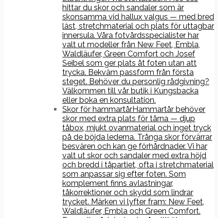
hittar du skor och sandaler som är
skonsamma vid hallux valgus — med bred
läst, stretchmaterial och plats för uttagbar
innersula. Våra fotvårdsspecialister har
valt ut modeller från New Feet, Embla,
Waldläufer, Green Comfort och Josef
Seibel som ger plats åt foten utan att
trycka. Bekväm passform från första
steget. Behöver du personlig rådgivning?
Välkommen till vår butik i Kungsbacka
eller boka en konsultation.
Skor för hammartår
Hammartår behöver
skor med extra plats för tårna — djup
tåbox, mjukt ovanmaterial och inget tryck
på de böjda lederna. Trånga skor förvärrar
besvären och kan ge förhårdnader. Vi har
valt ut skor och sandaler med extra höjd
och bredd i tåpartiet, ofta i stretchmaterial
som anpassar sig efter foten. Som
komplement finns avlastningar,
tåkorrektioner och skydd som lindrar
trycket. Märken vi lyfter fram: New Feet,
Waldläufer, Embla och Green Comfort.