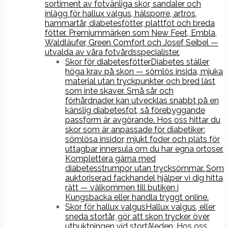
sortiment av fotvänliga skor, sandaler och
inlägg för hallux valgus, hälsporre, artros,
hammartår, diabetesfötter, plattfot och breda
fötter. Premiummärken som New Feet, Embla,
Waldläufer, Green Comfort och Josef Seibel —
utvalda av våra fotvårdsspecialister.
Skor för diabetesfötter
Diabetes ställer
höga krav på skon — sömlös insida, mjuka
material utan tryckpunkter och bred läst
som inte skaver. Små sår och
förhårdnader kan utvecklas snabbt på en
känslig diabetesfot, så förebyggande
passform är avgörande. Hos oss hittar du
skor som är anpassade för diabetiker:
sömlösa insidor, mjukt foder och plats för
uttagbar innersula om du har egna ortoser.
Komplettera gärna med
diabetesstrumpor utan trycksömmar. Som
auktoriserad fackhandel hjälper vi dig hitta
rätt — välkommen till butiken i
Kungsbacka eller handla tryggt online.
Skor för hallux valgus
Hallux valgus, eller
sneda stortår, gör att skon trycker över
utbuktningen vid stortåleden. Hos oss