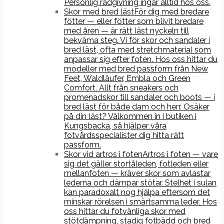
Personlig rådgivning ingår alltid hos oss.
Skor med bred läst
För dig med bredare
fötter — eller fötter som blivit bredare
med åren — är rätt läst nyckeln till
bekväma steg. Vi för skor och sandaler i
bred läst, ofta med stretchmaterial som
anpassar sig efter foten. Hos oss hittar du
modeller med bred passform från New
Feet, Waldläufer, Embla och Green
Comfort. Allt från sneakers och
promenadskor till sandaler och boots — i
bred läst för både dam och herr. Osäker
på din läst? Välkommen in i butiken i
Kungsbacka, så hjälper våra
fotvårdsspecialister dig hitta rätt
passform.
Skor vid artros i foten
Artros i foten — vare
sig det gäller stortåleden, fotleden eller
mellanfoten — kräver skor som avlastar
lederna och dämpar stötar. Stelhet i sulan
kan paradoxalt nog hjälpa eftersom det
minskar rörelsen i smärtsamma leder. Hos
oss hittar du fotvänliga skor med
stötdämpning, stadig fotbädd och bred