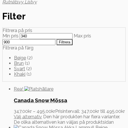
Rutnätsvy
Listvy
Filter
Filtrera på pris
Min pris
Max pris
Filtrera
Filtrera på färg
Beige
(2)
Brun
(1)
Svart
(2)
Khaki
(1)
Rea!
Canada Snow Mössa
347,00
kr
–
495,00
kr
Prisintervall: 347,00kr till 495,00kr
Välj alternativ
Den här produkten har flera varianter.
De olika alternativen kan väljas på produktsidan