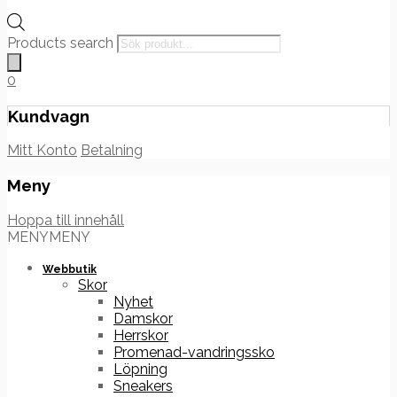
Products search
0
Kundvagn
Mitt Konto
Betalning
Meny
Hoppa till innehåll
MENY
MENY
Webbutik
Skor
Nyhet
Damskor
Herrskor
Promenad-vandringssko
Löpning
Sneakers