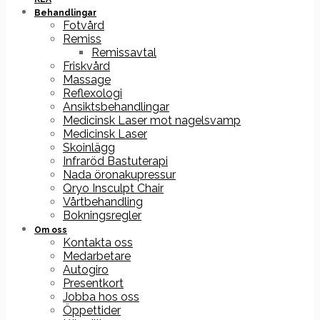
Behandlingar
Fotvård
Remiss
Remissavtal
Friskvård
Massage
Reflexologi
Ansiktsbehandlingar
Medicinsk Laser mot nagelsvamp
Medicinsk Laser
Skoinlägg
Infraröd Bastuterapi
Nada öronakupressur
Qryo Insculpt Chair
Vårtbehandling
Bokningsregler
Om oss
Kontakta oss
Medarbetare
Autogiro
Presentkort
Jobba hos oss
Öppettider