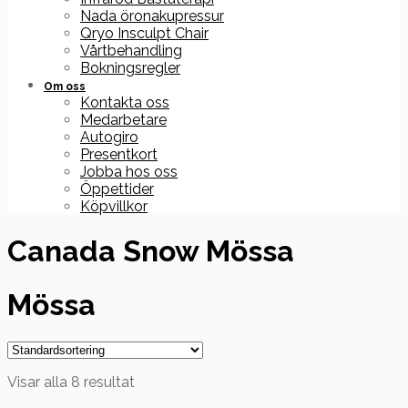
Nada öronakupressur
Qryo Insculpt Chair
Vårtbehandling
Bokningsregler
Om oss
Kontakta oss
Medarbetare
Autogiro
Presentkort
Jobba hos oss
Öppettider
Köpvillkor
Canada Snow Mössa
Mössa
Visar alla 8 resultat