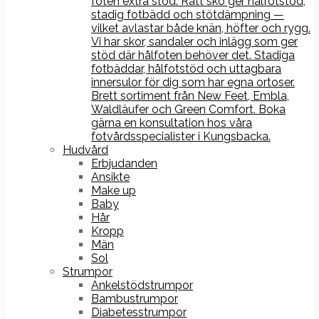
foten extra stöd. Rätt sko ger hålfotstöd,
stadig fotbädd och stötdämpning —
vilket avlastar både knän, höfter och rygg.
Vi har skor, sandaler och inlägg som ger
stöd där hålfoten behöver det. Stadiga
fotbäddar, hålfotstöd och uttagbara
innersulor för dig som har egna ortoser.
Brett sortiment från New Feet, Embla,
Waldläufer och Green Comfort. Boka
gärna en konsultation hos våra
fotvårdsspecialister i Kungsbacka.
Hudvård
Erbjudanden
Ansikte
Make up
Baby
Hår
Kropp
Män
Sol
Strumpor
Ankelstödstrumpor
Bambustrumpor
Diabetesstrumpor