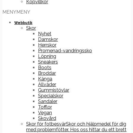
Köpvillkor
MENY
MENY
Webbutik
Skor
Nyhet
Damskor
Herrskor
Promenad-vandringssko
Löpning
Sneakers
Boots
Broddar
Känga
Allväder
Gummistövlar
Specialskor
Sandaler
Tofflor
Vegan
Skovård
Skor för fotbesvär
Skor och hjälpmedel för dig
med problemfötter. Hos oss hittar du ett brett