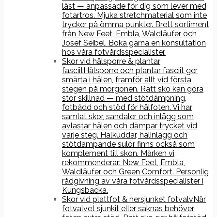
läst — anpassade för dig som lever med
fotartros. Mjuka stretchmaterial som inte
trycker på ömma punkter. Brett sortiment
från New Feet, Embla, Waldläufer och
Josef Seibel. Boka gärna en konsultation
hos våra fotvårdsspecialister.
Skor vid hälsporre & plantar
fasciit
Hälsporre och plantar fasciit ger
smärta i hälen, framför allt vid första
stegen på morgonen. Rätt sko kan göra
stor skillnad — med stötdämpning,
fotbädd och stöd för hålfoten. Vi har
samlat skor, sandaler och inlägg som
avlastar hälen och dämpar trycket vid
varje steg. Hälkuddar, hälinlägg och
stötdämpande sulor finns också som
komplement till skon. Märken vi
rekommenderar: New Feet, Embla,
Waldläufer och Green Comfort. Personlig
rådgivning av våra fotvårdsspecialister i
Kungsbacka.
Skor vid plattfot & nersjunket fotvalv
När
fotvalvet sjunkit eller saknas behöver