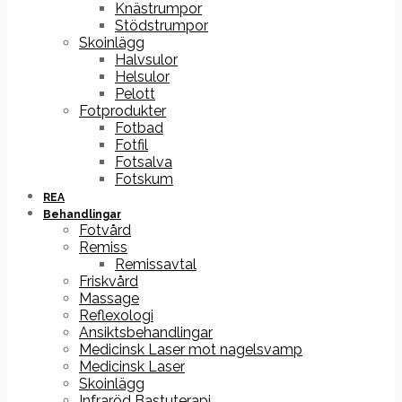
Knästrumpor
Stödstrumpor
Skoinlägg
Halvsulor
Helsulor
Pelott
Fotprodukter
Fotbad
Fotfil
Fotsalva
Fotskum
REA
Behandlingar
Fotvård
Remiss
Remissavtal
Friskvård
Massage
Reflexologi
Ansiktsbehandlingar
Medicinsk Laser mot nagelsvamp
Medicinsk Laser
Skoinlägg
Infraröd Bastuterapi