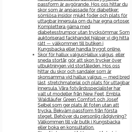
passform är avgörande. Hos oss hittar du
skor som är anpassade för diabetiker:
sömlösa insidor, mjukt foder och plats för
uttagbar innersula om du har egna ortoser.
Komplettera gärna med
diabetesstrumpor utan trycksömmar. Som
auktoriserad fackhandel hjälper vi dig hitta
rätt — välkommen till butiken i
Kungsbacka eller handla tryggt online.
Skor för hallux valgus
Hallux valgus, eller
sneda stortår, gör att skon trycker över
utbuktningen vid stortåleden. Hos oss
hittar du skor och sandaler som är
skonsamma vid hallux valgus — med bred
läst, stretchmaterial och plats för uttagbar
innersula. Våra fotvårdsspecialister har
valt ut modeller från New Feet, Embla,
Waldläufer, Green Comfort och Josef
Seibel som ger plats åt foten utan att
trycka. Bekväm passform från första
steget. Behöver du personlig rådgivning?
Välkommen till vår butik i Kungsbacka
eller boka en konsultation.