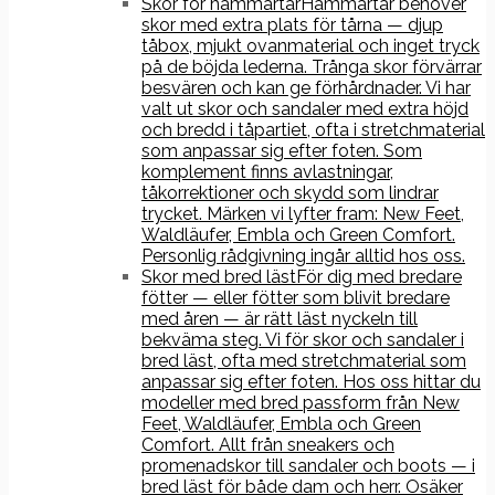
Skor för hammartår
Hammartår behöver
skor med extra plats för tårna — djup
tåbox, mjukt ovanmaterial och inget tryck
på de böjda lederna. Trånga skor förvärrar
besvären och kan ge förhårdnader. Vi har
valt ut skor och sandaler med extra höjd
och bredd i tåpartiet, ofta i stretchmaterial
som anpassar sig efter foten. Som
komplement finns avlastningar,
tåkorrektioner och skydd som lindrar
trycket. Märken vi lyfter fram: New Feet,
Waldläufer, Embla och Green Comfort.
Personlig rådgivning ingår alltid hos oss.
Skor med bred läst
För dig med bredare
fötter — eller fötter som blivit bredare
med åren — är rätt läst nyckeln till
bekväma steg. Vi för skor och sandaler i
bred läst, ofta med stretchmaterial som
anpassar sig efter foten. Hos oss hittar du
modeller med bred passform från New
Feet, Waldläufer, Embla och Green
Comfort. Allt från sneakers och
promenadskor till sandaler och boots — i
bred läst för både dam och herr. Osäker