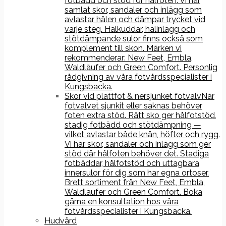
fotbädd och stöd för hålfoten. Vi har
samlat skor, sandaler och inlägg som
avlastar hälen och dämpar trycket vid
varje steg. Hälkuddar, hälinlägg och
stötdämpande sulor finns också som
komplement till skon. Märken vi
rekommenderar: New Feet, Embla,
Waldläufer och Green Comfort. Personlig
rådgivning av våra fotvårdsspecialister i
Kungsbacka.
Skor vid plattfot & nersjunket fotvalv
När
fotvalvet sjunkit eller saknas behöver
foten extra stöd. Rätt sko ger hålfotstöd,
stadig fotbädd och stötdämpning —
vilket avlastar både knän, höfter och rygg.
Vi har skor, sandaler och inlägg som ger
stöd där hålfoten behöver det. Stadiga
fotbäddar, hålfotstöd och uttagbara
innersulor för dig som har egna ortoser.
Brett sortiment från New Feet, Embla,
Waldläufer och Green Comfort. Boka
gärna en konsultation hos våra
fotvårdsspecialister i Kungsbacka.
Hudvård