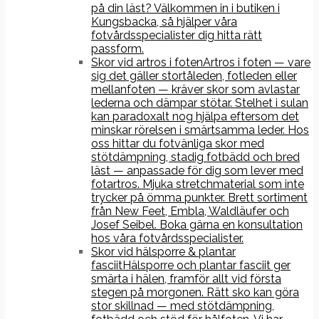
på din läst? Välkommen in i butiken i
Kungsbacka, så hjälper våra
fotvårdsspecialister dig hitta rätt
passform.
Skor vid artros i foten
Artros i foten — vare
sig det gäller stortåleden, fotleden eller
mellanfoten — kräver skor som avlastar
lederna och dämpar stötar. Stelhet i sulan
kan paradoxalt nog hjälpa eftersom det
minskar rörelsen i smärtsamma leder. Hos
oss hittar du fotvänliga skor med
stötdämpning, stadig fotbädd och bred
läst — anpassade för dig som lever med
fotartros. Mjuka stretchmaterial som inte
trycker på ömma punkter. Brett sortiment
från New Feet, Embla, Waldläufer och
Josef Seibel. Boka gärna en konsultation
hos våra fotvårdsspecialister.
Skor vid hälsporre & plantar
fasciit
Hälsporre och plantar fasciit ger
smärta i hälen, framför allt vid första
stegen på morgonen. Rätt sko kan göra
stor skillnad — med stötdämpning,