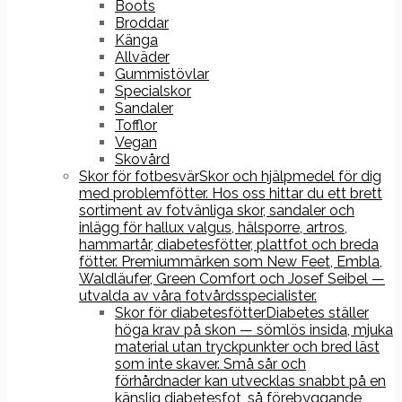
Boots
Broddar
Känga
Allväder
Gummistövlar
Specialskor
Sandaler
Tofflor
Vegan
Skovård
Skor för fotbesvär
Skor och hjälpmedel för dig
med problemfötter. Hos oss hittar du ett brett
sortiment av fotvänliga skor, sandaler och
inlägg för hallux valgus, hälsporre, artros,
hammartår, diabetesfötter, plattfot och breda
fötter. Premiummärken som New Feet, Embla,
Waldläufer, Green Comfort och Josef Seibel —
utvalda av våra fotvårdsspecialister.
Skor för diabetesfötter
Diabetes ställer
höga krav på skon — sömlös insida, mjuka
material utan tryckpunkter och bred läst
som inte skaver. Små sår och
förhårdnader kan utvecklas snabbt på en
känslig diabetesfot, så förebyggande