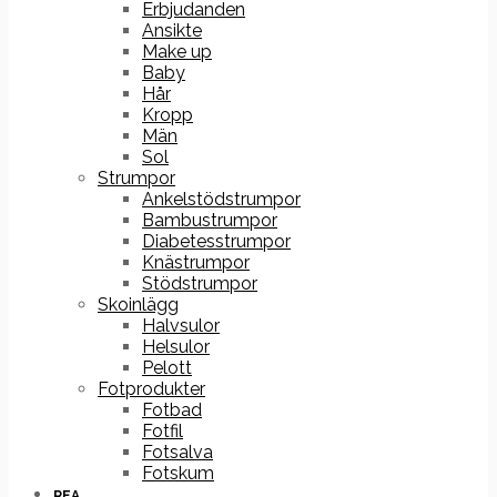
Erbjudanden
Ansikte
Make up
Baby
Hår
Kropp
Män
Sol
Strumpor
Ankelstödstrumpor
Bambustrumpor
Diabetesstrumpor
Knästrumpor
Stödstrumpor
Skoinlägg
Halvsulor
Helsulor
Pelott
Fotprodukter
Fotbad
Fotfil
Fotsalva
Fotskum
REA