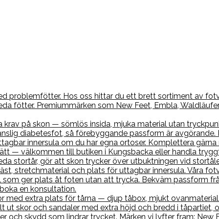
 problemfötter. Hos oss hittar du ett brett sortiment av fotvä
 breda fötter. Premiummärken som New Feet, Embla, Waldläufe
a krav på skon — sömlös insida, mjuka material utan tryckpun
nslig diabetesfot, så förebyggande passform är avgörande. H
r uttagbar innersula om du har egna ortoser. Komplettera gä
 rätt — välkommen till butiken i Kungsbacka eller handla tryggt
neda stortår, gör att skon trycker över utbuktningen vid stort
, stretchmaterial och plats för uttagbar innersula. Våra fotv
 som ger plats åt foten utan att trycka. Bekväm passform frå
 boka en konsultation.
med extra plats för tårna — djup tåbox, mjukt ovanmaterial o
lt ut skor och sandaler med extra höjd och bredd i tåpartiet, 
er och skydd som lindrar trycket. Märken vi lyfter fram: New