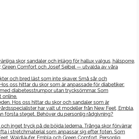
nliga skor, sandaler och inlägg för hallux valgus, hälsporre,
r, Green Comfort och Josef Seibel — utvalda av våra
kter och bred läst som inte skaver. Små sår och
os oss hittar du skor som är anpassade för diabetiker:
rna med diabetesstrumpor utan trycksömmar. Som
 online.
åleden. Hos oss hittar du skor och sandaler som är
årdsspecialister har valt ut modeller från New Feet, Embla,
n första steget. Behöver du personlig rådgivning?
ch inget tryck på de böjda lederna. Trånga skor förvärrar
ofta i stretchmaterial som anpassar sig efter foten. Som
 Feet, Waldläufer, Embla och Green Comfort. Personlig