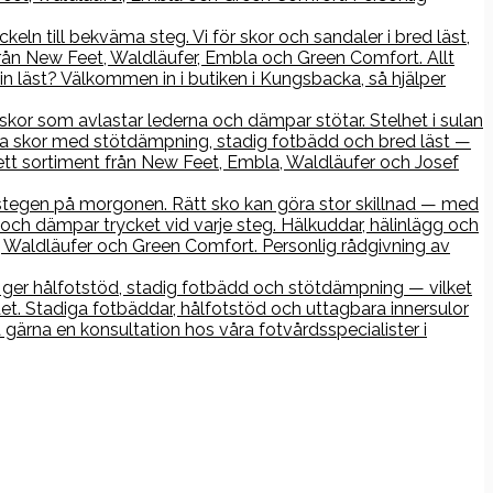
keln till bekväma steg. Vi för skor och sandaler i bred läst,
rån New Feet, Waldläufer, Embla och Green Comfort. Allt
n läst? Välkommen in i butiken i Kungsbacka, så hjälper
r skor som avlastar lederna och dämpar stötar. Stelhet i sulan
iga skor med stötdämpning, stadig fotbädd och bred läst —
ett sortiment från New Feet, Embla, Waldläufer och Josef
ta stegen på morgonen. Rätt sko kan göra stor skillnad — med
och dämpar trycket vid varje steg. Hälkuddar, hälinlägg och
Waldläufer och Green Comfort. Personlig rådgivning av
ko ger hålfotstöd, stadig fotbädd och stötdämpning — vilket
det. Stadiga fotbäddar, hålfotstöd och uttagbara innersulor
gärna en konsultation hos våra fotvårdsspecialister i