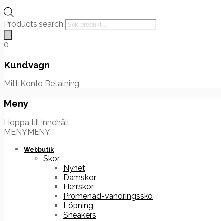
Products search
0
Kundvagn
Mitt Konto
Betalning
Meny
Hoppa till innehåll
MENY
MENY
Webbutik
Skor
Nyhet
Damskor
Herrskor
Promenad-vandringssko
Löpning
Sneakers