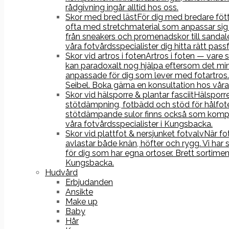
rådgivning ingår alltid hos oss.
Skor med bred läst
För dig med bredare fötte
ofta med stretchmaterial som anpassar sig 
från sneakers och promenadskor till sandale
våra fotvårdsspecialister dig hitta rätt pass
Skor vid artros i foten
Artros i foten — vare 
kan paradoxalt nog hjälpa eftersom det min
anpassade för dig som lever med fotartros.
Seibel. Boka gärna en konsultation hos våra 
Skor vid hälsporre & plantar fasciit
Hälsporre
stötdämpning, fotbädd och stöd för hålfoten
stötdämpande sulor finns också som komple
våra fotvårdsspecialister i Kungsbacka.
Skor vid plattfot & nersjunket fotvalv
När fo
avlastar både knän, höfter och rygg. Vi har
för dig som har egna ortoser. Brett sortime
Kungsbacka.
Hudvård
Erbjudanden
Ansikte
Make up
Baby
Hår