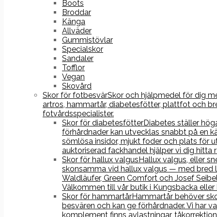
Boots
Broddar
Känga
Allväder
Gummistövlar
Specialskor
Sandaler
Tofflor
Vegan
Skovård
Skor för fotbesvär
Skor och hjälpmedel för dig med
artros, hammartår, diabetesfötter, plattfot och
fotvårdsspecialister.
Skor för diabetesfötter
Diabetes ställer hög
förhårdnader kan utvecklas snabbt på en kä
sömlösa insidor, mjukt foder och plats fö
auktoriserad fackhandel hjälper vi dig hitta
Skor för hallux valgus
Hallux valgus, eller s
skonsamma vid hallux valgus — med bred läst
Waldläufer, Green Comfort och Josef Seibel
Välkommen till vår butik i Kungsbacka eller
Skor för hammartår
Hammartår behöver skor 
besvären och kan ge förhårdnader. Vi har va
komplement finns avlastningar, tåkorrektion