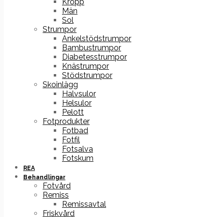
Kropp
Män
Sol
Strumpor
Ankelstödstrumpor
Bambustrumpor
Diabetesstrumpor
Knästrumpor
Stödstrumpor
Skoinlägg
Halvsulor
Helsulor
Pelott
Fotprodukter
Fotbad
Fotfil
Fotsalva
Fotskum
REA
Behandlingar
Fotvård
Remiss
Remissavtal
Friskvård