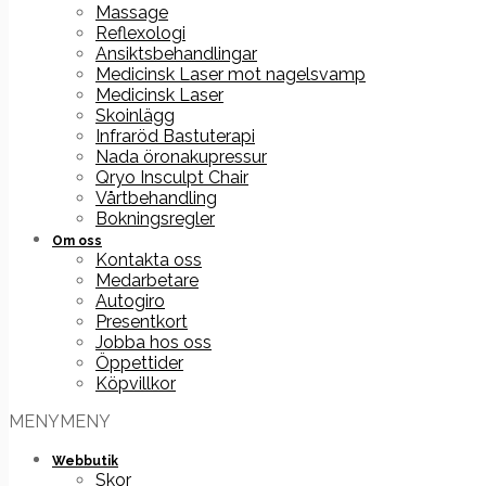
Massage
Reflexologi
Ansiktsbehandlingar
Medicinsk Laser mot nagelsvamp
Medicinsk Laser
Skoinlägg
Infraröd Bastuterapi
Nada öronakupressur
Qryo Insculpt Chair
Vårtbehandling
Bokningsregler
Om oss
Kontakta oss
Medarbetare
Autogiro
Presentkort
Jobba hos oss
Öppettider
Köpvillkor
MENY
MENY
Webbutik
Skor