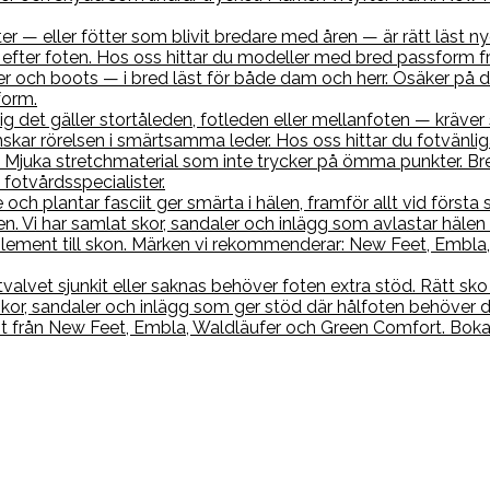
r — eller fötter som blivit bredare med åren — är rätt läst nyc
efter foten. Hos oss hittar du modeller med bred passform f
r och boots — i bred läst för både dam och herr. Osäker på di
form.
sig det gäller stortåleden, fotleden eller mellanfoten — kräve
skar rörelsen i smärtsamma leder. Hos oss hittar du fotvänl
 Mjuka stretchmaterial som inte trycker på ömma punkter. Br
fotvårdsspecialister.
 och plantar fasciit ger smärta i hälen, framför allt vid förs
. Vi har samlat skor, sandaler och inlägg som avlastar hälen 
ment till skon. Märken vi rekommenderar: New Feet, Embla, 
tvalvet sjunkit eller saknas behöver foten extra stöd. Rätt s
 skor, sandaler och inlägg som ger stöd där hålfoten behöver 
nt från New Feet, Embla, Waldläufer och Green Comfort. Boka 